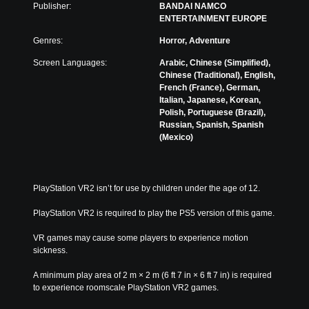
Publisher:
BANDAI NAMCO
ENTERTAINMENT EUROPE
Genres:
Horror, Adventure
Screen Languages:
Arabic, Chinese (Simplified),
Chinese (Traditional), English,
French (France), German,
Italian, Japanese, Korean,
Polish, Portuguese (Brazil),
Russian, Spanish, Spanish
(Mexico)
PlayStation VR2 isn’t for use by children under the age of 12.
PlayStation VR2 is required to play the PS5 version of this game.
VR games may cause some players to experience motion 
sickness.
A minimum play area of 2 m × 2 m (6 ft 7 in × 6 ft 7 in) is required 
to experience roomscale PlayStation VR2 games.