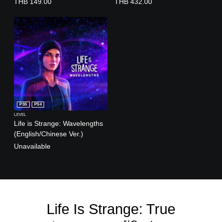
THB 149.00
THB 432.00
PS5
PS4
LEVEL
Life is Strange: Wavelengths
(English/Chinese Ver.)
Unavailable
Life Is Strange: True