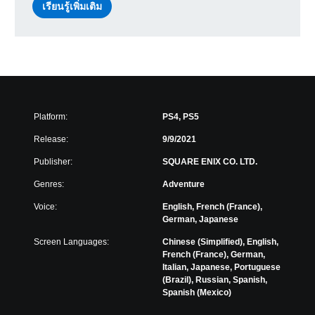
เรียนรู้เพิ่มเติม
Platform:
PS4, PS5
Release:
9/9/2021
Publisher:
SQUARE ENIX CO. LTD.
Genres:
Adventure
Voice:
English, French (France),
German, Japanese
Screen Languages:
Chinese (Simplified), English,
French (France), German,
Italian, Japanese, Portuguese
(Brazil), Russian, Spanish,
Spanish (Mexico)