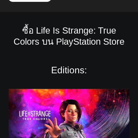
ซื้อ Life Is Strange: True
Colors บน PlayStation Store
Editions:
S
t
a
n
d
a
r
d