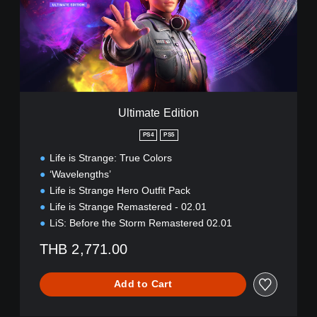
a
t
e
E
d
i
t
i
Ultimate Edition
o
n
PS4
PS5
Life is Strange: True Colors
‘Wavelengths’
Life is Strange Hero Outfit Pack
Life is Strange Remastered - 02.01
LiS: Before the Storm Remastered 02.01
THB 2,771.00
Add to Cart