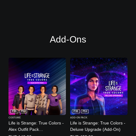
Add-Ons
PS5
PS4
PS5
PS4
COSTUME
ADD-ON PACK
Life is Strange: True Colors -
Life is Strange: True Colors -
Alex Outfit Pack
Deluxe Upgrade (Add-On)
(English/Chinese Ver.)