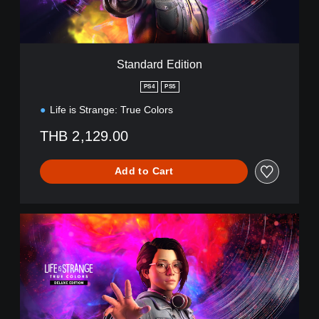
E
d
i
t
i
Standard Edition
o
n
PS4
PS5
Life is Strange: True Colors
THB 2,129.00
Add to Cart
D
e
l
u
x
e
E
d