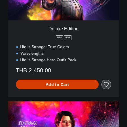
i
t
i
o
n
Deluxe Edition
PS4
PS5
Life is Strange: True Colors
‘Wavelengths’
Life is Strange Hero Outfit Pack
THB 2,450.00
Add to Cart
U
l
t
i
m