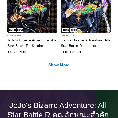
PS5
PS4
PS5
PS4
CHARACTER
CHARACTER
JoJo's Bizarre Adventure: All-
JoJo's Bizarre Adventure: All-
Star Battle R - Keicho
Star Battle R - Leone
Nijimura DLC
Abbacchio DLC
THB 179.00
THB 179.00
(English/Japanese Ver.)
(English/Japanese Ver.)
Show More
JoJo's Bizarre Adventure: All-
Star Battle R คุณลักษณะสำคัญ