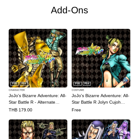
Add-Ons
PS5
PS4
PS5
PS4
CHARACTER
COSTUME
JoJo's Bizarre Adventure: All-
JoJo's Bizarre Adventure: All-
Star Battle R - Alternate
Star Battle R Jolyn Cujoh
World Diego DLC
Costume Green Dolphin
THB 179.00
Free
(English/Japanese Ver.)
Street State Prison Jacket
(English/Japanese Ver.)