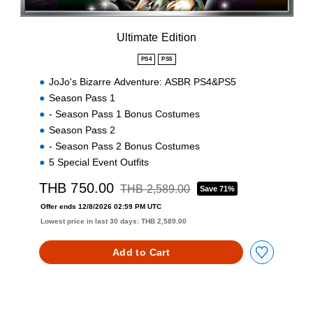
e
i
)
t
i
Ultimate Edition
o
n
PS4
PS5
JoJo's Bizarre Adventure: ASBR PS4&PS5
Season Pass 1
- Season Pass 1 Bonus Costumes
Season Pass 2
- Season Pass 2 Bonus Costumes
5 Special Event Outfits
THB 750.00
THB 2,589.00
Save 71%
Discounted from original price of THB 2,58
Offer ends 12/8/2026 02:59 PM UTC
Lowest price in last 30 days: THB 2,589.00
Add to Cart