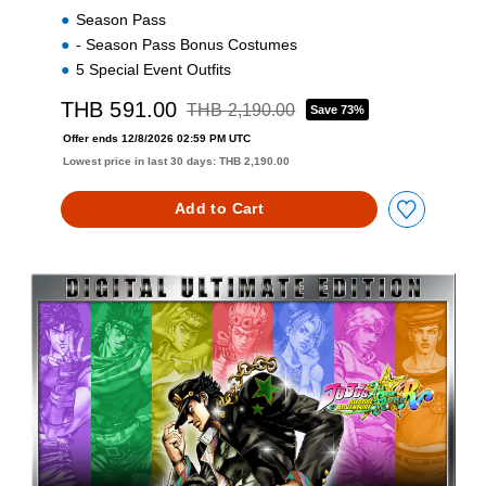
V
Season Pass
e
- Season Pass Bonus Costumes
r
5 Special Event Outfits
s
i
THB 591.00
THB 2,190.00
Save 73%
o
Discounted from original price of THB 2,19
n
Offer ends 12/8/2026 02:59 PM UTC
(
Lowest price in last 30 days: THB 2,190.00
E
n
Add to Cart
g
l
i
s
U
h
l
,
t
J
i
a
m
p
a
a
t
n
e
e
E
s
d