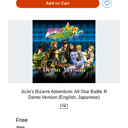
Add to Cart
J
o
J
o
'
s
B
i
z
a
r
r
e
JoJo's Bizarre Adventure: All-Star Battle R
A
Demo Version (English, Japanese)
d
v
PS5
e
n
Free
t
u
Demo