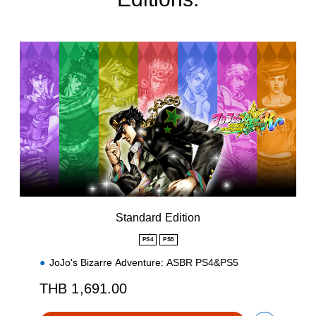
S
t
a
n
d
a
r
d
E
d
i
t
i
Standard Edition
o
n
PS4
PS5
JoJo's Bizarre Adventure: ASBR PS4&PS5
THB 1,691.00