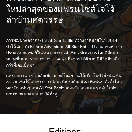
ใหม่ล่าสุดของแฟรนไชส์โจโจ้
ล่าข้ามศตวรรษ
การพัฒนาต่อจากระบบ All Star Battle ที่วางจำหน่ายในปี 2014
ทำให้ JoJo's Bizarre Adventure: All-Star Battle R สามารถทำการ
ปรับแต่งเกมเพลย์ในจังหวะการต่อสู้ เพิ่มเอฟเฟคการโจมตีที่หนัก
หน่วงขึ้นและระบบการกระโดดพุ่งเพื่อช่วยให้ตัวเกมมีชีวิตชีวายิ่ง
กว่าที่เคยเป็นมา
และเกมจะมาพร้อมกับเสียงพากย์ใหม่จากผู้ให้เสียงในซีรีส์อนิเมชัน
ภาค 6
เพื่อให้ได้บรรยากาศสมจริงตรงกับอนิเมะที่แฟนๆ ทั่วทั้งโลก
หลงรัก แฟนๆ เกม All Star Battle ต้นฉบับและแฟนๆ กลุ่มใหม่จะ
สามารถสนุกสนานกันได้ทั้งคู่
Editions: