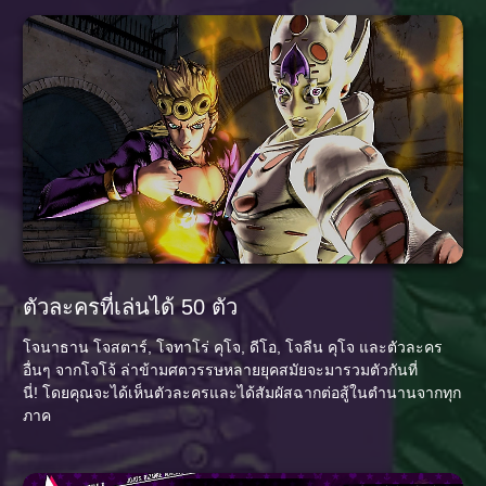
ตัวละครที่เล่นได้ 50 ตัว
โจนาธาน โจสตาร์, โจทาโร่ คุโจ, ดีโอ, โจลีน คุโจ และตัวละคร
อื่นๆ จากโจโจ้ ล่าข้ามศตวรรษหลายยุคสมัยจะมารวมตัวกันที่
นี่! โดยคุณจะได้เห็นตัวละครและได้สัมผัสฉากต่อสู้ในตำนานจากทุก
ภาค