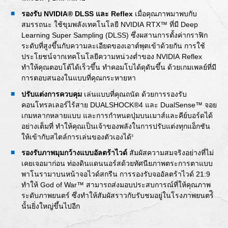
รองรับ NVIDIA® DLSS และ Reflex
เมื่อคุณภาพมาพบกับ
สมรรถนะ ใช้ขุมพลังเทคโนโลยี NVIDIA RTX™ ที่มี Deep
Learning Super Sampling (DLSS) ซึ่งผสานการตั้งค่ากราฟิก
ระดับที่สูงขึ้นกับความละเอียดของเอาต์พุตเข้าด้วยกัน การใช้
ประโยชน์จากเทคโนโลยีความหน่วงต่ำของ NVIDIA Reflex
ทำให้คุณตอบโต้ได้เร็วขึ้น ทำคอมโบได้ดุดันขึ้น ด้วยเกมเพลย์ที่มี
การตอบสนองในแบบที่คุณกระหายหา
ปรับแต่งการควบคุม
เล่นแบบที่คุณถนัด ด้วยการรองรับ
คอนโทรลเลอร์ไร้สาย DUALSHOCK®4 และ DualSense™ จอย
เกมหลากหลายแบบ และการกำหนดปุ่มบนเมาส์และคีย์บอร์ดได้
อย่างเต็มที่ ทำให้คุณเป็นเจ้าของพลังในการปรับแต่งทุกแอ็กชัน
ให้เข้ากับสไตล์การเล่นของตัวเองได้
3
รองรับภาพมุมกว้างแบบอัลตร้าไวด์
สัมผัสความสมจริงอย่างที่ไม่
เคยเจอมาก่อน ท่องดินแดนนอร์สด้วยทัศนียภาพตระการตาแบบ
พาโนรามาบนหน้าจอไวด์สกรีน การรองรับจออัลตร้าไวด์ 21:9
ทำให้ God of War™ สามารถส่งมอบประสบการณ์ที่ให้คุณภาพ
ระดับภาพยนตร์ ซึ่งทำให้สัมผัสราวกับรับชมอยู่ในโรงภาพยนตร์ี
นั้นยิ่งใหญ่ขึ้นไปอีก