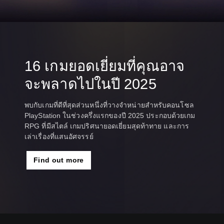
p
C
a
h
n
i
e
n
s
e
e
s
,
16 เกมยอดเยี่ยมที่คุณอาจ
e
T
,
จะพลาดไปในปี 2025
r
E
a
n
d
g
พบกับเกมที่ดีที่สุดส่วนหนึ่งที่วางจำหน่ายสำหรับคอนโซล
i
l
PlayStation ในช่วงครึ่งแรกของปี 2025 ประกอบด้วยเกม
t
i
RPG ที่มีสไตล์ เกมปริศนายอดเยี่ยมสุดท้าทาย และการ
i
s
เล่าเรื่องที่แสนอัศจรรย์
o
h
n
,
a
K
Find out more
l
o
C
r
h
e
i
a
n
n
e
,
s