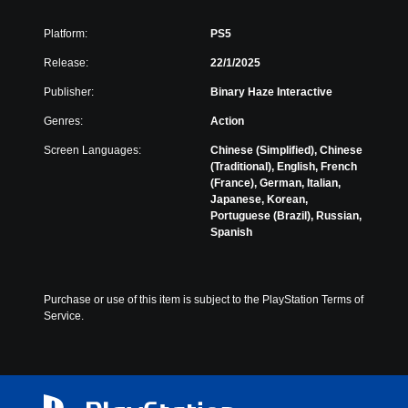
J
e
a
)
Platform:
PS5
p
a
Release:
22/1/2025
n
e
Publisher:
Binary Haze Interactive
s
e
Genres:
Action
,
Screen Languages:
Chinese (Simplified), Chinese
T
(Traditional), English, French
r
(France), German, Italian,
a
Japanese, Korean,
d
Portuguese (Brazil), Russian,
i
Spanish
t
i
o
n
Purchase or use of this item is subject to the PlayStation Terms of 
a
Service.
l
C
h
i
n