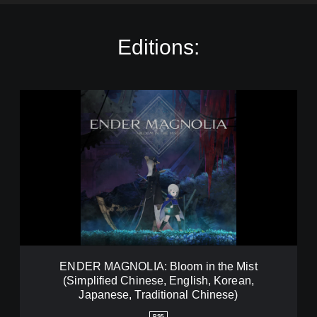
Editions:
E
N
D
E
R
M
A
G
N
O
L
I
A
ENDER MAGNOLIA: Bloom in the Mist
:
(Simplified Chinese, English, Korean,
B
Japanese, Traditional Chinese)
l
o
PS5