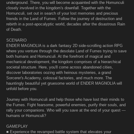
underground. There, you will become acquainted with the Homunculi
closely involved in the kingdom's downfall. Together with the
Homunculi, set out in search of your lost memories and precious
friends in the Land of Fumes. Follow the journey of destruction and
rebirth in a post-apocalyptic world, decades after the disastrous Rain
of Death.
SCENARIO
ENDER MAGNOLIA is a dark fantasy 2D side-scrolling action RPG
where you venture through the desolate Land of Fumes trying to save
both humans and Homunculi. At the forefront of magical and
mechanical development, the kingdom comprises of a hierarchical
societal structure. Here, you'll come across abandoned cities,
discover laboratories oozing with heinous mysteries, a grand
Sorcerer's Academy, colossal factories, and much more. The
hauntingly beautiful yet gruesome world of ENDER MAGNOLIA will
unfold before you.
Journey with Homunculi and help those who have lost their minds to
the Fumes. Fight fearsome, powerful enemies, purify their souls, and
rally your companions. Who will you save at the end of your quest —
humans or Homunculi?
GAMEPLAY
■ Experience the revamped battle system that elevates your