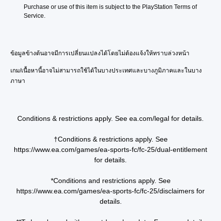
a
o
n
a
t
Purchase or use of this item is subject to the PlayStation Terms of 
n
n
t
y
i
Service.
s
l
s
o
o
e
y
(
u
n
t
.
a
t
t
V
c
,
ข้อมูลข้างต้นอาจมีการเปลี่ยนแปลงได้โดยไม่ต้องแจ้งให้ทราบล่วงหน้า
h
o
t
o
e
i
i
r
เกม/เนื้อหานี้อาจไม่สามารถใช้ได้ในบางประเทศและบางภูมิภาคและในบาง
a
c
o
s
ภาษา
u
e
n
o
d
c
s
m
i
h
w
e
o
a
h
r
o
t
Conditions & restrictions apply. See ea.com/legal for details.
e
e
u
s
r
m
t
c
e
a
†Conditions & restrictions apply. See
p
a
y
p
https://www.ea.com/games/ea-sports-fc/fc-25/dual-entitlement
u
n
o
p
for details.
t
b
u
i
s
e
m
n
o
d
*Conditions and restrictions apply. See
u
g
t
i
s
https://www.ea.com/games/ea-sports-fc/fc-25/disclaimers for
s
h
s
t
u
details.
a
p
m
p
t
l
a
p