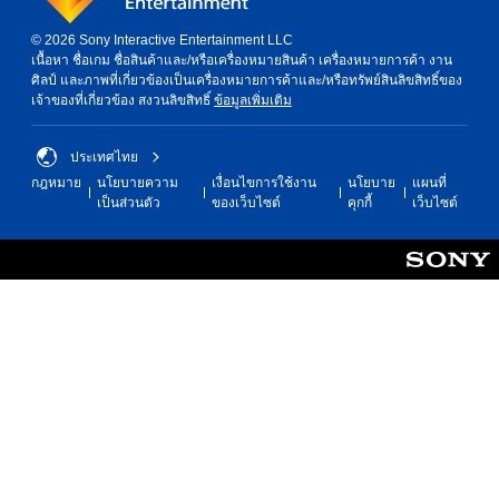
i
n
n
p
© 2026 Sony Interactive Entertainment LLC
l
d
เนื้อหา ชื่อเกม ชื่อสินค้าและ/หรือเครื่องหมายสินค้า เครื่องหมายการค้า งาน
a
e
ศิลป์ และภาพที่เกี่ยวข้องเป็นเครื่องหมายการค้าและ/หรือทรัพย์สินลิขสิทธิ์ของ
y
r
เจ้าของที่เกี่ยวข้อง สงวนลิขสิทธิ์
ข้อมูลเพิ่มเติม
t
s
h
Y
e
ประเทศไทย
o
g
กฎหมาย
นโยบายความ
เงื่อนไขการใช้งาน
นโยบาย
แผนที่
u
a
เป็นส่วนตัว
ของเว็บไซต์
คุกกี้
เว็บไซต์
c
m
a
e
n
a
r
n
e
d
v
n
i
a
e
v
w
i
t
g
h
a
e
t
g
e
a
m
m
e