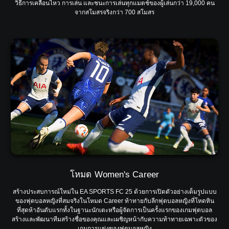
วิธีการเคลื่อนไหว การเล่น และชนะการเล่นทุกแมตช์ของผู้เล่นกว่า 19,000 คน
จากสโมสรจริงกว่า 700 สโมสร
โหมด Women's Career
สร้างประสบการณ์ใหม่ใน EA SPORTS FC 25 ด้วยการเปิดตัวอย่างเต็มรูปแบบ
ของฟุตบอลหญิงที่สมจริงในโหมด Career ท้าทายกับลีกฟุตบอลหญิงที่โหดหิน
ที่สุดห้าอันดับแรกทั้งในฐานะนักเตะหรือผู้จัดการเป็นครั้งแรกของเกมฟุตบอล
สร้างและพัฒนาทีมสร้างชื่อของคุณและเผชิญหน้ากับความท้าทายเฉพาะตัวของ
เกมการแข่งของฟุตบอลหญิง