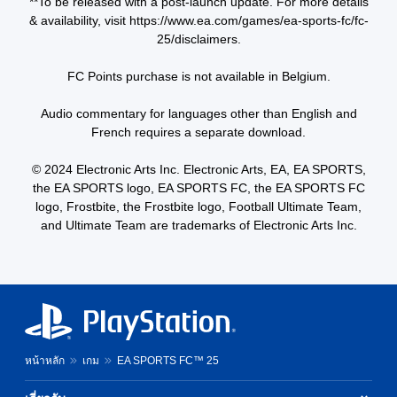
**To be released with a post-launch update. For more details
s
a
t
o
& availability, visit https://www.ea.com/games/ea-sports-fc/fc-
o
y
c
r
u
e
25/disclaimers.
h
t
n
d
o
i
d
a
n
s
FC Points purchase is not available in Belgium.
s
s
-
p
c
t
s
r
Audio commentary for languages other than English and
a
e
c
o
French requires a separate download.
n
x
r
v
b
t
e
i
e
.
e
© 2024 Electronic Arts Inc. Electronic Arts, EA, EA SPORTS,
d
h
n
e
the EA SPORTS logo, EA SPORTS FC, the EA SPORTS FC
e
p
d
logo, Frostbite, the Frostbite logo, Football Ultimate Team,
a
r
.
and Ultimate Team are trademarks of Electronic Arts Inc.
r
o
d
m
P
f
p
l
r
t
o
a
s
m
y
w
a
i
a
l
t
b
l
h
หน้าหลัก
เกม
EA SPORTS FC™ 25
l
a
i
e
r
n