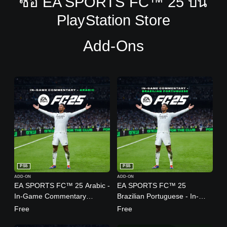
ซื้อ EA SPORTS FC™ 25 บน
PlayStation Store
Add-Ons
PS5
PS5
ADD-ON
ADD-ON
EA SPORTS FC™ 25 Arabic -
EA SPORTS FC™ 25
In-Game Commentary
Brazilian Portuguese - In-
(English Ver.)
Game Commentary (English
Free
Free
Ver.)