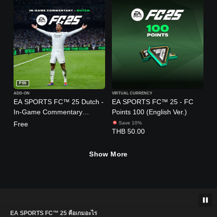
PS5
ADD-ON
VIRTUAL CURRENCY
EA SPORTS FC™ 25 Dutch -
EA SPORTS FC™ 25 - FC
In-Game Commentary
Points 100 (English Ver.)
(English Ver.)
Free
Save 10%
THB 50.00
Show More
EA SPORTS FC™ 25 คือเกมอะไร