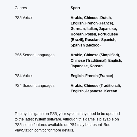
a
f
o
a
o
i
c
l
Genres:
Sport
c
u
n
h
s
h
.
PS5 Voice:
Arabic, Chinese, Dutch,
s
a
t
s
English, French (France),
t
l
o
p
German, Italian, Japanese,
o
l
a
V
e
Korean, Polish, Portuguese
r
e
n
a
o
(Brazil), Russian, Spanish,
y
n
a
k
i
Spanish (Mexico)
a
g
l
e
c
n
e
t
r
e
PS5 Screen Languages:
Arabic, Chinese (Simplified),
d
f
e
.
C
Chinese (Traditional), English,
m
o
r
Japanese, Korean
h
a
r
n
3
a
i
q
a
PS4 Voice:
English, French (France)
D
n
u
t
t
A
c
i
i
T
PS4 Screen Languages:
Arabic, Chinese (Traditional),
h
c
u
v
r
English, Japanese, Korean
a
k
e
d
a
r
t
p
i
n
a
i
r
o
s
c
m
e
To play this game on PS5, your system may need to be updated 
c
Y
t
e
s
to the latest system software. Although this game is playable on 
r
o
e
e
e
PS5, some features available on PS4 may be absent. See 
u
i
r
v
t
PlayStation.com/bc for more details.
c
s
e
p
l