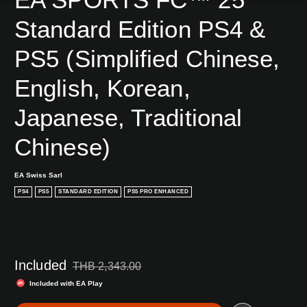
Standard Edition PS4 & 
PS5 (Simplified Chinese, 
English, Korean, 
Japanese, Traditional 
Chinese)
EA Swiss Sarl
PS4
PS5
STANDARD EDITION
PS5 PRO ENHANCED
Included
THB 2,343.00
Discounted from original price of THB 2,343.00
Included with EA Play