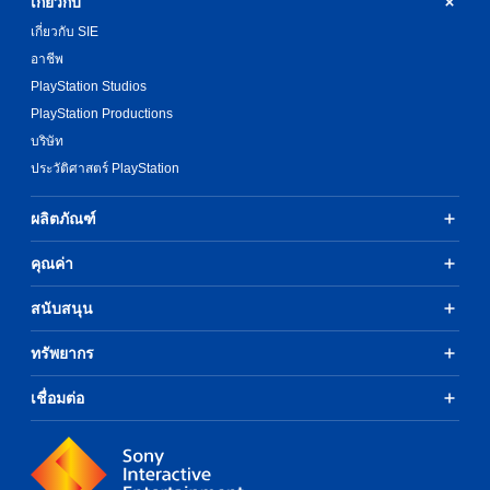
เกี่ยวกับ
w
o
a
i
u
t
เกี่ยวกับ SIE
t
n
i
อาชีพ
d
h
m
PlayStation Studios
y
o
e
o
l
u
PlayStation Productions
u
i
t
บริษัท
.
m
B
ประวัติศาสตร์ PlayStation
i
u
t
t
)
ผลิตภัณฑ์
t
.
o
คุณค่า
n
C
H
o
สนับสนุน
o
n
l
t
ทรัพยากร
d
r
s
o
เชื่อมต่อ
Y
l
o
R
u
e
c
m
a