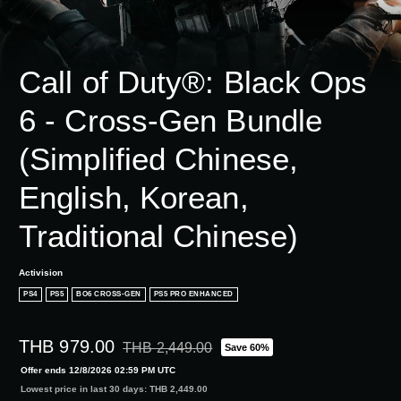
Call of Duty®: Black Ops 
6 - Cross-Gen Bundle 
(Simplified Chinese, 
English, Korean, 
Traditional Chinese)
Activision
PS4
PS5
BO6 CROSS-GEN
PS5 PRO ENHANCED
THB 979.00
THB 2,449.00
Save 60%
Discounted from original price of THB 2,449.00
Offer ends 12/8/2026 02:59 PM UTC
Lowest price in last 30 days: THB 2,449.00