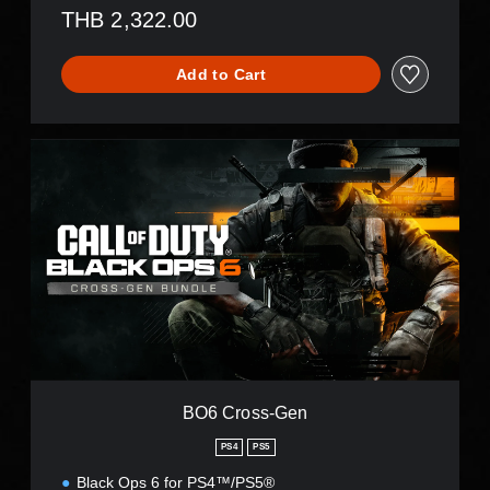
THB 2,322.00
Add to Cart
B
O
6
C
r
o
s
s
-
G
e
n
BO6 Cross-Gen
PS4
PS5
Black Ops 6 for PS4™/PS5®