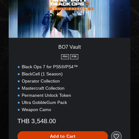
u
l
t
BO7 Vault
PS4
PS5
Black Ops 7 for PS5®/PS4™
BlackCell (1 Season)
Operator Collection
Mastercraft Collection
Permanent Unlock Token
Ultra GobbleGum Pack
Weapon Camo
THB 3,548.00
Add to Cart