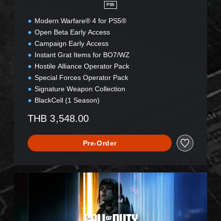
PS5
Modern Warfare® 4 for PS5®
Open Beta Early Access
Campaign Early Access
Instant Grat Items for BO7/WZ
Hostile Alliance Operator Pack
Special Forces Operator Pack
Signature Weapon Collection
BlackCell (1 Season)
THB 3,548.00
Pre-Order
B
O
7
V
a