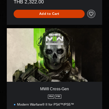
THB 2,322.00
Add to Cart
M
W
I
I
C
r
o
s
s
-
G
e
n
MWII Cross-Gen
PS4
PS5
Modern Warfare® II for PS4™/PS5™