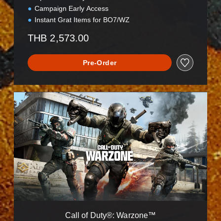
Campaign Early Access
Instant Grat Items for BO7/WZ
THB 2,573.00
Pre-Order
C
a
l
l
o
f
D
u
t
y
®
:
W
Call of Duty®: Warzone™
a