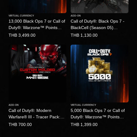
VIRTUAL CURRENCY
ADD-ON
13,000 Black Ops 7 or Call of
Call of Duty®: Black Ops 7 -
Duty®: Warzone™ Points
BlackCell (Season 05)
(English/Chinese/Korean
(English/Chinese/Korean
THB 3,499.00
THB 1,130.00
Ver.)
Ver.)
ADD-ON
VIRTUAL CURRENCY
Call of Duty®: Modern
5,000 Black Ops 7 or Call of
Warfare® III - Tracer Pack:
Duty®: Warzone™ Points
Custom Molded Ultra Skin
(English/Chinese/Korean
THB 700.00
THB 1,399.00
Pro Pack
Ver.)
(English/Chinese/Korean