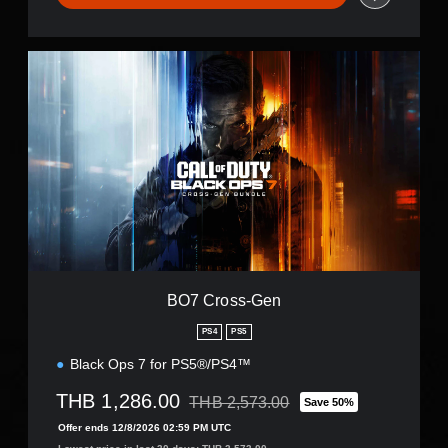
B
O
7
C
r
o
s
s
-
G
e
n
BO7 Cross-Gen
PS4
PS5
Black Ops 7 for PS5®/PS4™
THB 1,286.00
THB 2,573.00
Save 50%
Discounted from original price of THB 2,
Offer ends 12/8/2026 02:59 PM UTC