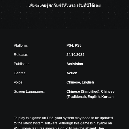
เพิ่งจะเคยรู้จักกับซีรีส์เหรอ เริ่มที่นี่ได้เลย
Platform:
PS4, PS5
Release:
24/10/2024
Publisher:
Activision
Genres:
Action
Voice:
Chinese, English
Screen Languages:
Chinese (Simplified), Chinese
(Traditional), English, Korean
To play this game on PS5, your system may need to be updated 
to the latest system software. Although this game is playable on 
PS5, some features available on PS4 may be absent. See 