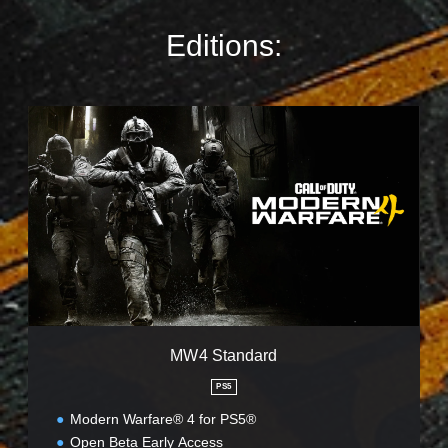
Editions:
M
W
4
S
t
a
n
d
a
r
d
MW4 Standard
PS5
Modern Warfare® 4 for PS5®
Open Beta Early Access