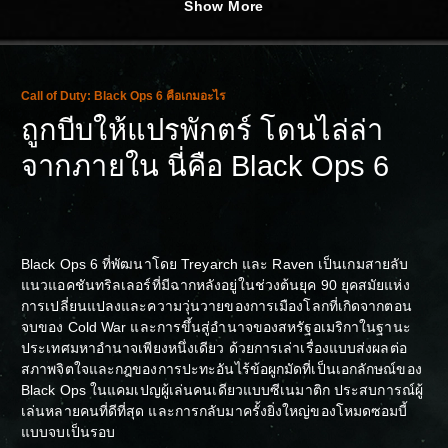
Show More
Ver.)
Call of Duty: Black Ops 6 คือเกมอะไร
ถูกบีบให้แปรพักตร์ โดนไล่ล่า
จากภายใน นี่คือ Black Ops 6
Black Ops 6 ที่พัฒนาโดย Treyarch และ Raven เป็นเกมสายลับ
แนวแอคชันทริลเลอร์ที่มีฉากหลังอยู่ในช่วงต้นยุค 90 ยุคสมัยแห่ง
การเปลี่ยนแปลงและความวุ่นวายของการเมืองโลกที่เกิดจากตอน
จบของ Cold War และการขึ้นสู่อำนาจของสหรัฐอเมริกาในฐานะ
ประเทศมหาอำนาจเพียงหนึ่งเดียว ด้วยการเล่าเรื่องแบบส่งผลต่อ
สภาพจิตใจและกฎของการปะทะอันไร้ข้อผูกมัดที่เป็นเอกลักษณ์ของ
Black Ops ในแคมเปญผู้เล่นคนเดียวแบบซีเนมาติก ประสบการณ์ผู้
เล่นหลายคนที่ดีที่สุด และการกลับมาครั้งยิ่งใหญ่ของโหมดซอมบี้
แบบจบเป็นรอบ