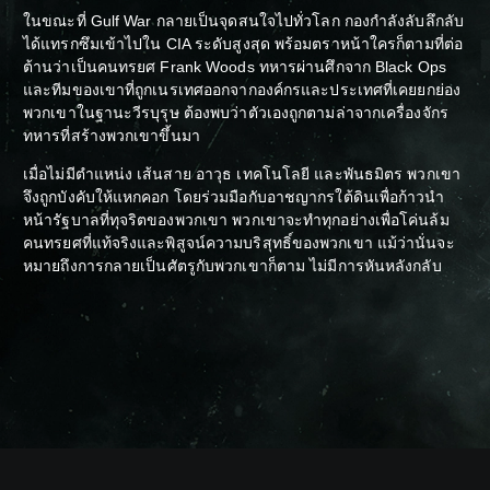
ในขณะที่ Gulf War กลายเป็นจุดสนใจไปทั่วโลก กองกำลังลับลึกลับ
ได้แทรกซึมเข้าไปใน CIA ระดับสูงสุด พร้อมตราหน้าใครก็ตามที่ต่อ
ต้านว่าเป็นคนทรยศ Frank Woods ทหารผ่านศึกจาก Black Ops
และทีมของเขาที่ถูกเนรเทศออกจากองค์กรและประเทศที่เคยยกย่อง
พวกเขาในฐานะวีรบุรุษ ต้องพบว่าตัวเองถูกตามล่าจากเครื่องจักร
ทหารที่สร้างพวกเขาขึ้นมา
เมื่อไม่มีตำแหน่ง เส้นสาย อาวุธ เทคโนโลยี และพันธมิตร พวกเขา
จึงถูกบังคับให้แหกคอก โดยร่วมมือกับอาชญากรใต้ดินเพื่อก้าวนำ
หน้ารัฐบาลที่ทุจริตของพวกเขา พวกเขาจะทำทุกอย่างเพื่อโค่นล้ม
คนทรยศที่แท้จริงและพิสูจน์ความบริสุทธิ์ของพวกเขา แม้ว่านั่นจะ
หมายถึงการกลายเป็นศัตรูกับพวกเขาก็ตาม ไม่มีการหันหลังกลับ