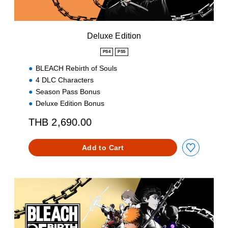
t
i
o
n
Deluxe Edition
PS4
PS5
BLEACH Rebirth of Souls
4 DLC Characters
Season Pass Bonus
Deluxe Edition Bonus
THB 2,690.00
Add to Cart
U
l
t
i
m