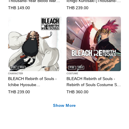
Thousand-Year Blood War
Ichigo Kurosaki (Thousand-
Toshiro Hitsugaya & Yoruichi
Year Blood War Arc)
THB 149.00
THB 239.00
Shihoin Costume Set
(English/Japanese Ver.)
(English/Japanese Ver.)
PS5
PS4
PS5
PS4
CHARACTER
COSTUME
BLEACH Rebirth of Souls -
BLEACH Rebirth of Souls -
Ichibe Hyosube
Rebirth of Souls Costume Set
(English/Japanese Ver.)
(English/Japanese Ver.)
THB 239.00
THB 360.00
Show More