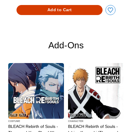
Add to Cart
Add-Ons
PS5
PS4
PS5
PS4
COSTUME
CHARACTER
BLEACH Rebirth of Souls -
BLEACH Rebirth of Souls -