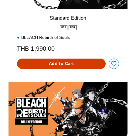
i
t
i
Standard Edition
o
n
PS4
PS5
BLEACH Rebirth of Souls
THB 1,990.00
Add to Cart
D
e
l
u
x
e
E
d
i