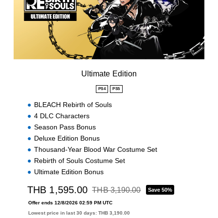
a
t
e
E
d
i
t
i
Ultimate Edition
o
n
PS4
PS5
BLEACH Rebirth of Souls
4 DLC Characters
Season Pass Bonus
Deluxe Edition Bonus
Thousand-Year Blood War Costume Set
Rebirth of Souls Costume Set
Ultimate Edition Bonus
THB 1,595.00
THB 3,190.00
Save 50%
Discounted from original price of THB 3,
Offer ends 12/8/2026 02:59 PM UTC
Lowest price in last 30 days: THB 3,190.00