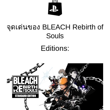
จุดเด่นของ BLEACH Rebirth of
Souls
Editions:
S
t
a
n
d
a
r
d
E
d