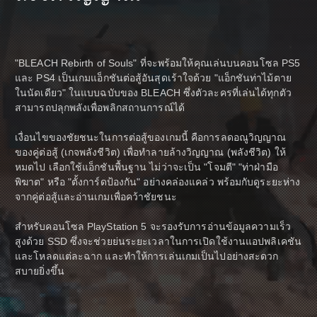
"BLEACH Rebirth of Souls" ที่จะพร้อมให้คุณเล่นบนคอนโซล PS5
และ PS4 เป็นเกมแอ็กชันต่อสู้อันสุดเร้าใจด้วย "แอ็กชันท่าไม้ตาย
ในนัดเดียว" ในแบบฉบับของ BLEACH ซึ่งตัวละครที่เล่นได้ทุกตัว
สามารถปลุกพลังเพื่อพลิกสถานการณ์ได้
เงื่อนไขของชัยชนะในการต่อสู้ของเกมนี้ คือการลดอณูวิญญาณ
ของคู่ต่อสู้ (เกจพลังชีวิต) เพื่อทำลายล้างวิญญาณ (พลังชีวิต) ให้
หมดไป เลือกใช้แอ็กชันพื้นฐาน ไม่ว่าจะเป็น "โจมตี" "ท่าฝ่ามือ
พิฆาต" หรือ "ตั้งการ์ดป้องกัน" อย่างคล่องแคล่ว พร้อมกับดูระยะห่าง
จากคู่ต่อสู้และอ่านเกมเพื่อคว้าชัยชนะ
สำหรับคอนโซล PlayStation 5 จะรองรับการอ่านข้อมูลความเร็ว
สูงด้วย SSD ซึ่งจะช่วยย่นระยะเวลาในการเปิดใช้งานแอปพลิเคชัน
และโหลดแต่ละฉาก และทำให้การเล่นเกมเป็นไปอย่างสะดวก
สบายยิ่งขึ้น