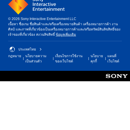
h
d
,
i
K
t
o
© 2026 Sony Interactive Entertainment LLC
i
r
เนื้อหา ชื่อเกม ชื่อสินค้าและ/หรือเครื่องหมายสินค้า เครื่องหมายการค้า งาน
o
e
ศิลป์ และภาพที่เกี่ยวข้องเป็นเครื่องหมายการค้าและ/หรือทรัพย์สินลิขสิทธิ์ของ
n
a
เจ้าของที่เกี่ยวข้อง สงวนลิขสิทธิ์
ข้อมูลเพิ่มเติม
」
n
B
,
u
ประเทศไทย
T
n
r
กฎหมาย
นโยบายความ
เงื่อนไขการใช้งาน
นโยบาย
แผนที่
d
a
เป็นส่วนตัว
ของเว็บไซต์
คุกกี้
เว็บไซต์
l
d
e
i
(
t
S
i
i
o
m
n
p
a
l
l
i
C
f
h
i
i
e
n