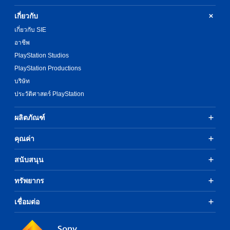
l
i
e
m
เกี่ยวกับ
c
p
เกี่ยวกับ SIE
t
l
i
อาชีพ
i
o
f
PlayStation Studios
n
i
PlayStation Productions
-
e
D
บริษัท
d
i
C
ประวัติศาสตร์ PlayStation
g
h
i
i
ผลิตภัณฑ์
t
n
a
e
คุณค่า
l
s
S
e
t
สนับสนุน
,
a
E
n
ทรัพยากร
n
d
g
a
l
เชื่อมต่อ
r
i
d
s
E