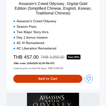
e
i
Assassin's Creed Odyssey - Digital Gold
n
e
m
Edition (Simplified Chinese, English, Korean,
g
d
p
l
Traditional Chinese)
O
l
i
d
i
Assassin's Creed Odyssey
s
y
f
h
Season Pass:
s
i
,
Two Major Story Arcs
s
e
K
e
Day 1 bonus mission
d
o
y
C
AC III Remastered
r
-
h
AC Liberation Remastered
e
D
i
a
i
n
THB 457.00
THB 3,050.00
Save 85%
n
g
Discounted from original price of THB 3,05
e
,
i
Offer ends 12/8/2026 02:59 PM UTC
s
T
t
Lowest price in last 30 days: THB 3,050.00
e
r
a
,
a
l
E
Add to Cart
d
G
n
i
o
g
t
l
l
i
A
d
i
o
s
E
s
n
s
d
h