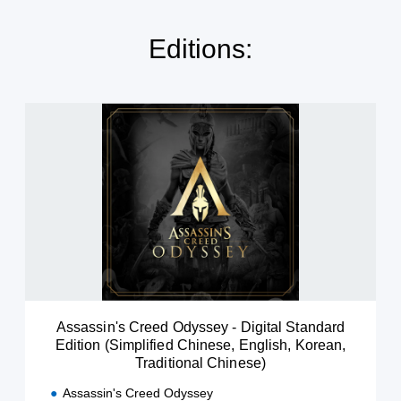
Editions:
A
s
s
a
s
s
i
n
'
s
C
r
e
Assassin's Creed Odyssey - Digital Standard
e
Edition (Simplified Chinese, English, Korean,
d
Traditional Chinese)
O
d
Assassin's Creed Odyssey
y