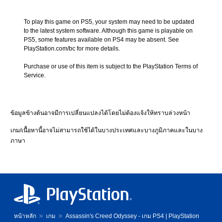
i
s
t
a
a
To play this game on PS5, your system may need to be updated 
s
l
to the latest system software. Although this game is playable on 
s
G
PS5, some features available on PS4 may be absent. See 
i
o
PlayStation.com/bc for more details.
n
l
’
Purchase or use of this item is subject to the PlayStation Terms of 
d
s
Service.
E
C
d
r
i
e
t
e
ข้อมูลข้างต้นอาจมีการเปลี่ยนแปลงได้โดยไม่ต้องแจ้งให้ทราบล่วงหน้า
i
d
o
T
เกม/เนื้อหานี้อาจไม่สามารถใช้ได้ในบางประเทศและบางภูมิภาคและในบาง
n
h
ภาษา
」
e
B
E
u
z
n
i
d
o
l
C
e
o
(
l
หน้าหลัก
เกม
Assassin's Creed Odyssey - เกม PS4 | PlayStation
S