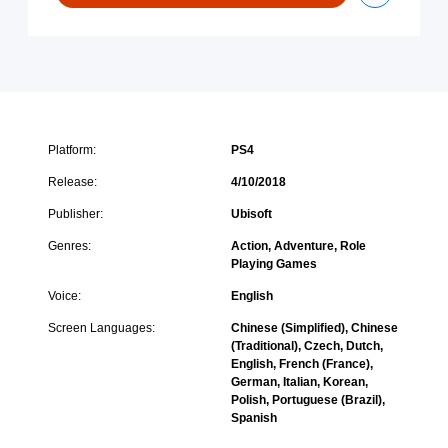
-
a
h
D
s
i
i
s
n
g
i
e
i
n
s
t
’
e
a
s
)
l
C
Platform:
PS4
G
r
o
Release:
4/10/2018
e
l
e
Publisher:
Ubisoft
d
d
E
O
Genres:
Action, Adventure, Role
d
r
Playing Games
i
i
t
Voice:
English
g
i
i
Screen Languages:
Chinese (Simplified), Chinese
o
n
(Traditional), Czech, Dutch,
n
s
English, French (France),
」
-
German, Italian, Korean,
+
D
Polish, Portuguese (Brazil),
「
i
Spanish
A
g
s