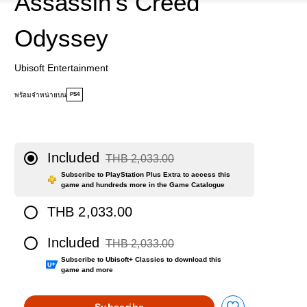
Assassin's Creed
Odyssey
Ubisoft Entertainment
พร้อมจำหน่ายบน
PS4
Included
THB 2,033.00
Discounted from original price of THB 2,033.0
Subscribe to PlayStation Plus Extra to access this
game and hundreds more in the Game Catalogue
THB 2,033.00
Included
THB 2,033.00
Discounted from original price of THB 2,033.0
Subscribe to Ubisoft+ Classics to download this
game and more
Subscribe