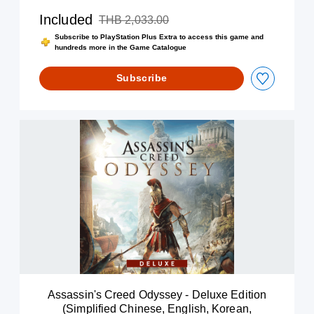
s
Included
THB 2,033.00
Discounted from original price of THB 2,033.00
s
Subscribe to PlayStation Plus Extra to access this game and
e
hundreds more in the Game Catalogue
y
-
Subscribe
D
i
g
i
A
t
s
a
s
l
a
S
s
t
s
a
i
n
n
d
'
a
s
r
C
d
r
E
e
d
Assassin's Creed Odyssey - Deluxe Edition
e
i
(Simplified Chinese, English, Korean,
d