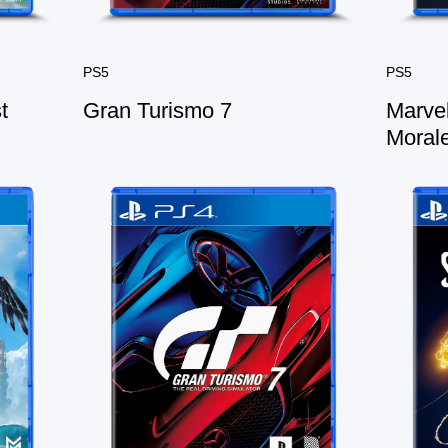
PS5
PS5
t
Gran Turismo 7
Marvel
Moral