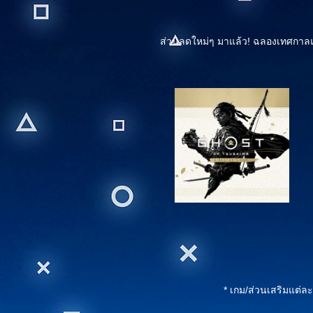
ส่วนลดใหม่ๆ มาแล้ว! ฉลองเทศกาลแห
* เกม/ส่วนเสริมแต่ล