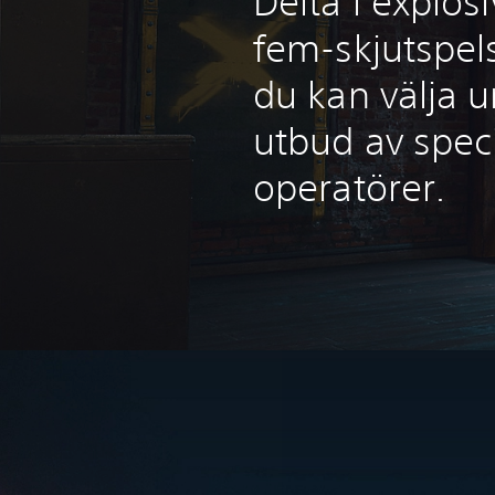
Delta i explo
fem-skjutspel
du kan välja u
utbud av spec
operatörer.