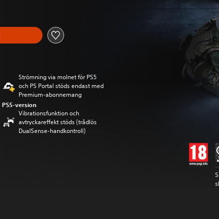
k
Strömning via molnet för PS5
och PS Portal stöds endast med
Premium-abonnemang
PS5-version
Vibrationsfunktion och
avtryckareffekt stöds (trådlös
DualSense-handkontroll)
S
s