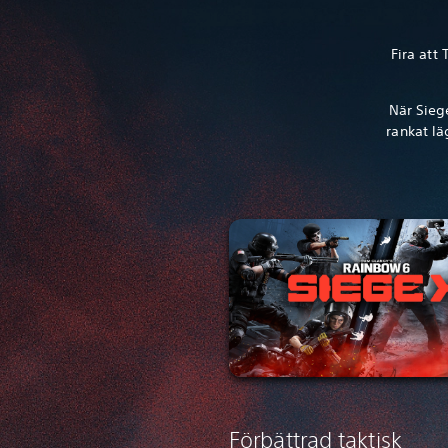
Fira att
När Siege
rankat l
Förbättrad taktisk