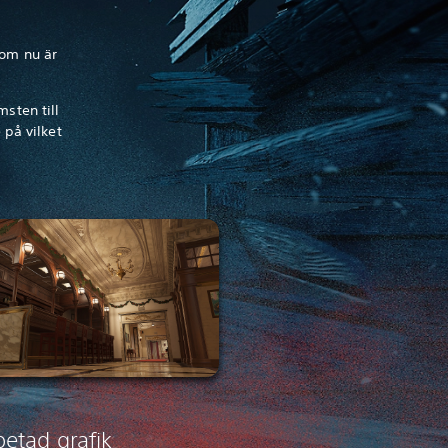
som nu är
msten till
på vilket
etad grafik