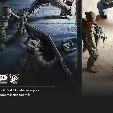
pråk, Våld, Innehåller köp av
lumpmässiga föremål