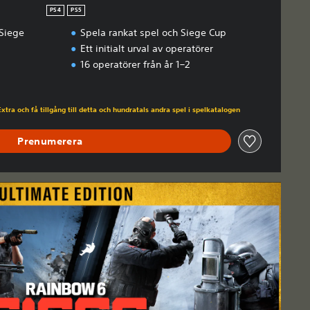
PS4
PS5
Siege
Spela rankat spel och Siege Cup
Ett initialt urval av operatörer
16 operatörer från år 1–2
ngspriset på 219.00 Kr
tra och få tillgång till detta och hundratals andra spel i spelkatalogen
Prenumerera