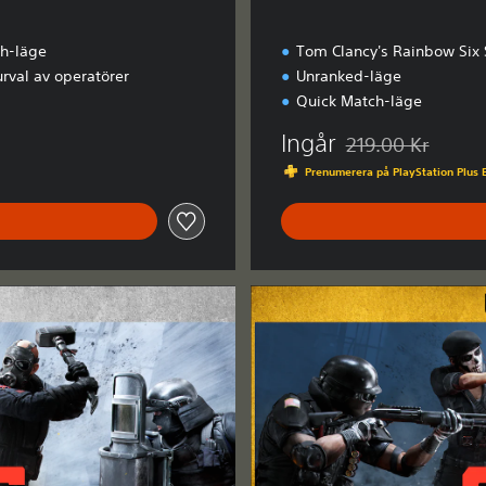
h-läge
Tom Clancy's Rainbow Six 
 urval av operatörer
Unranked-läge
Quick Match-läge
Ingår
219.00 Kr
Nedsatt från urspru
Prenumerera på PlayStation Plus Ex
U
l
t
i
m
a
t
e
E