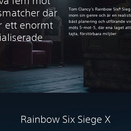
siva fem mot
Tom Clancy's Rainbow Six® Sieg
smatcher där
inom sin genre och är en realist
bäst planering och utförande vin
r ett enormt
möts 5-mot-5, där ena laget att
tajta, förstörbara miljöer.
ialiserade
Rainbow Six Siege X