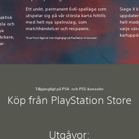
Ett unikt, permanent 6v6-spelläge som
Siege X 
utspelar sig på vår största karta hittills
uppdater
aktisk
med helt nya spelinslag, som
helt mode
sla och
matchhändelser och respawns.
varje säs
ya
kartuppd
äckare,
*Dual Front-läget är inte tillgängligt på PlayStation 4-konsoler.
ar.
Tillgängligt på PS4- och PS5-konsoler
Köp från PlayStation Store
Utgåvor: