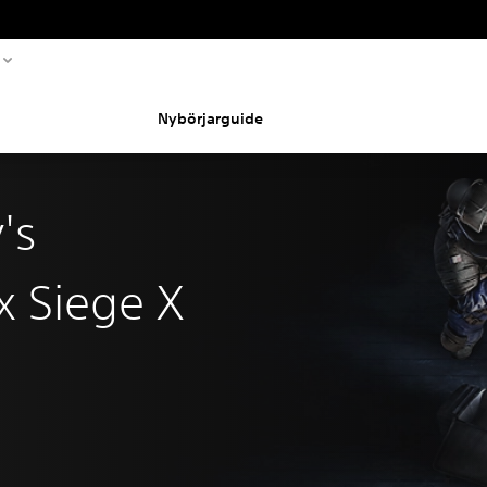
Nybörjarguide
's
x Siege X