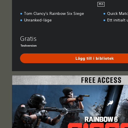
PS5
Tom Clancy's Rainbow Six Siege
Quick Matc
Unranked-läge
Ett initialt
Gratis
Testversion
Lägg till i bibliotek
G
r
a
t
i
s
å
t
k