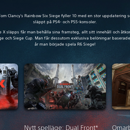
 Tom Clancy's Rainbow Six Siege fyller 10 med en stor uppdatering 
släppt på PS4- och PS5-konsoler.
 X släpps får man behålla sina framsteg, allt sitt innehåll och åtko
äge och Siege Cup. Man får dessutom exklusiva belöningar baserade 
år man började spela R6 Siege!
Nytt spelläge: Dual Front*
Omarb