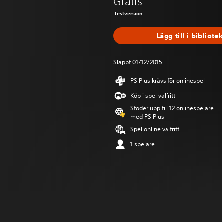
Gratis
Testversion
Lägg till i bibliote
Släppt 01/12/2015
PS Plus krävs för onlinespel
Köp i spel valfritt
Stöder upp till 12 onlinespelare
med PS Plus
Spel online valfritt
1 spelare