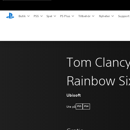
Butik
PS5
Spel
PS Plus
Tillbehör
Nyheter
Support
Tom Clancy
Rainbow Si
Ubisoft
Ute på
PS5
PS4