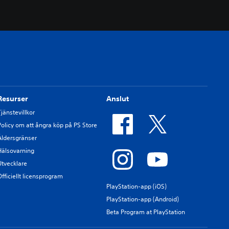
Resurser
Anslut
Tjänstevillkor
Policy om att ångra köp på PS Store
Åldersgränser
Hälsovarning
Utvecklare
Officiellt licensprogram
PlayStation-app (iOS)
PlayStation-app (Android)
Beta Program at PlayStation