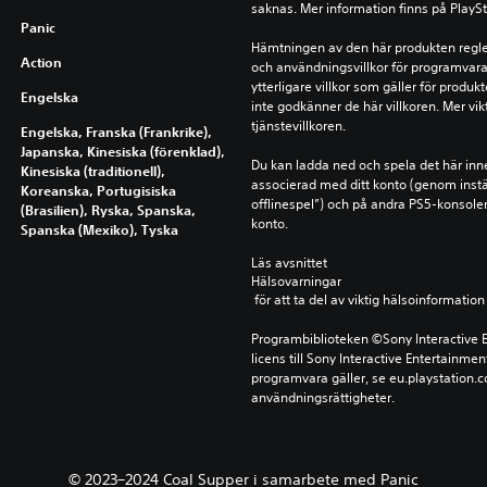
saknas. Mer information finns på PlayS
Panic
Hämtningen av den här produkten reglera
Action
och användningsvillkor för programvara,
ytterligare villkor som gäller för produ
Engelska
inte godkänner de här villkoren. Mer vikt
tjänstevillkoren.
Engelska, Franska (Frankrike),
Japanska, Kinesiska (förenklad),
Du kan ladda ned och spela det här inn
Kinesiska (traditionell),
associerad med ditt konto (genom instä
Koreanska, Portugisiska
offlinespel”) och på andra PS5-konsole
(Brasilien), Ryska, Spanska,
konto.
Spanska (Mexiko), Tyska
Läs avsnittet 
Hälsovarningar
 för att ta del av viktig hälsoinformat
Programbiblioteken ©Sony Interactive E
licens till Sony Interactive Entertainmen
programvara gäller, se eu.playstation.co
användningsrättigheter.
© 2023–2024 Coal Supper i samarbete med Panic