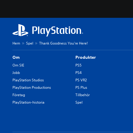
Hem
Spel
Thank Goodness You're Here!
Om
Produkter
Om SIE
PS5
Jobb
PS4
PlayStation Studios
PS VR2
PlayStation Productions
PS Plus
Företag
Tillbehör
PlayStation-historia
Spel