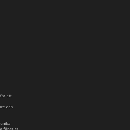
för ett
are och
 unika
 fånerier.