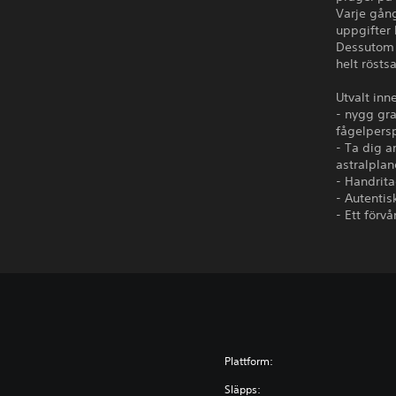
Varje gång
uppgifter 
Dessutom v
helt röstsa
Utvalt inn
- nygg gra
fågelperspe
- Ta dig a
astralplan
- Handrita
- Autentis
- Ett förv
Plattform:
Släpps: