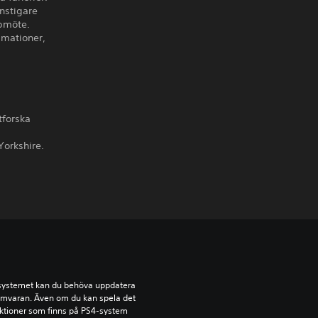
nstigare
ppmöte.
imationer,
tforska
Yorkshire.
-systemet kan du behöva uppdatera 
amvaran. Även om du kan spela det 
ktioner som finns på PS4-system 