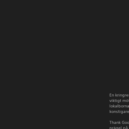
En kringre
viktigt mö
lokalborna
konstigar
Thank Good
prägel på