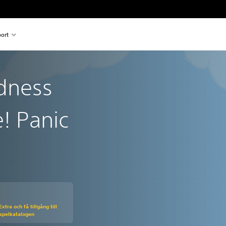
ort
dness
! Panic
ungspriset på 199.00 Kr
tra och få tillgång till
 spelkatalogen