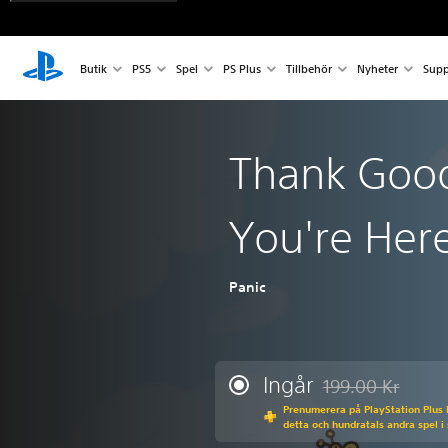
Butik
PS5
Spel
PS Plus
Tillbehör
Nyheter
Supp
Thank Goo
You're Here
Panic
Ingår
199.00 Kr
Nedsatt från urspr
Prenumerera på PlayStation Plus Ex
detta och hundratals andra spel i