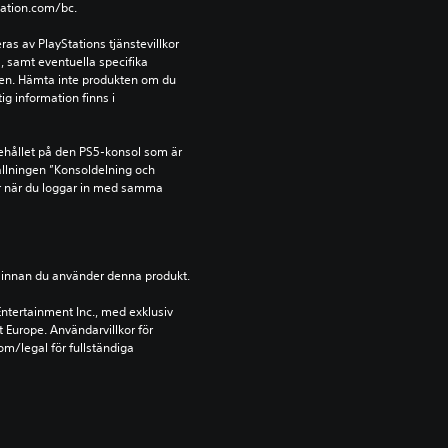
tation.com/bc.
s av PlayStations tjänstevillkor 
 samt eventuella specifika 
kten. Hämta inte produkten om du 
ig information finns i 
ehållet på den PS5-konsol som är 
llningen ”Konsoldelning och 
r när du loggar in med samma 
ion innan du använder denna produkt.
ntertainment Inc., med exklusiv 
t Europe. Användarvillkor för 
m/legal för fullständiga 