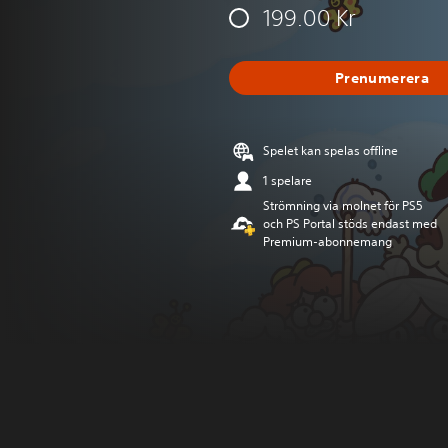
199.00 Kr
Prenumerera
Spelet kan spelas offline
1 spelare
Strömning via molnet för PS5
och PS Portal stöds endast med
Premium-abonnemang