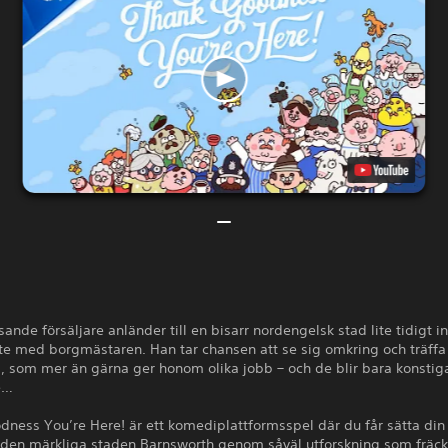
sande försäljare anländer till en bisarr nordengelsk stad lite tidigt in
te med borgmästaren. Han tar chansen att se sig omkring och träffa
, som mer än gärna ger honom olika jobb – och de blir bara konstig
e…
ness You’re Here! är ett komediplattformsspel där du får sätta din
 den märkliga staden Barnsworth genom såväl utforskning som fräcka