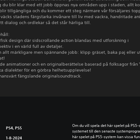
 du blir klar med ett jobb öppnas nya områden upp i staden, allt ko
blir tillgängliga och du kommer ett steg närmare vår försäljares to
äcks stadens färgstarka invånare till liv med vackra, handritade an
tt dialog och ordlekar så det står härliga till.
ehåll:
fisk design där sidscrollande action blandas med utforskning i
ktiv i en värld full av detaljer.
n allt märkligare men spännande jobb: klipp gräset, baka paj eller u
et!
de animationer och en originalberättelse baserad på folksagor från 
ka dialekter för en görbra helhetsupplevelse!
ånansvärt fängslande originalsoundtrack.
Om du vill spela det här spelet på PS5
PS4, PS5
systemet till den senaste systemprogr
här spelet på PS5-system kan vissa fun
1-8-2024