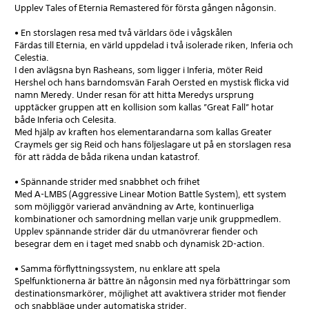
Upplev Tales of Eternia Remastered för första gången någonsin.
• En storslagen resa med två världars öde i vågskålen
Färdas till Eternia, en värld uppdelad i två isolerade riken, Inferia och
Celestia.
I den avlägsna byn Rasheans, som ligger i Inferia, möter Reid
Hershel och hans barndomsvän Farah Oersted en mystisk flicka vid
namn Meredy. Under resan för att hitta Meredys ursprung
upptäcker gruppen att en kollision som kallas ”Great Fall” hotar
både Inferia och Celesita.
Med hjälp av kraften hos elementarandarna som kallas Greater
Craymels ger sig Reid och hans följeslagare ut på en storslagen resa
för att rädda de båda rikena undan katastrof.
• Spännande strider med snabbhet och frihet
Med A-LMBS (Aggressive Linear Motion Battle System), ett system
som möjliggör varierad användning av Arte, kontinuerliga
kombinationer och samordning mellan varje unik gruppmedlem.
Upplev spännande strider där du utmanövrerar fiender och
besegrar dem en i taget med snabb och dynamisk 2D-action.
• Samma förflyttningssystem, nu enklare att spela
Spelfunktionerna är bättre än någonsin med nya förbättringar som
destinationsmarkörer, möjlighet att avaktivera strider mot fiender
och snabbläge under automatiska strider.