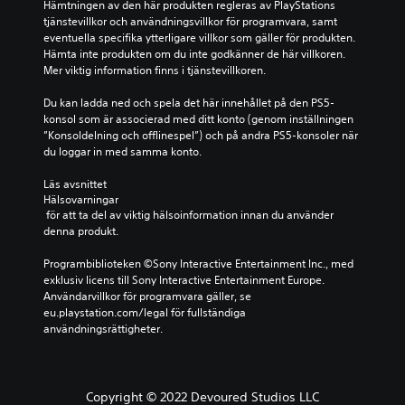
Hämtningen av den här produkten regleras av PlayStations 
tjänstevillkor och användningsvillkor för programvara, samt 
eventuella specifika ytterligare villkor som gäller för produkten. 
Hämta inte produkten om du inte godkänner de här villkoren. 
Mer viktig information finns i tjänstevillkoren.
Du kan ladda ned och spela det här innehållet på den PS5-
konsol som är associerad med ditt konto (genom inställningen 
”Konsoldelning och offlinespel”) och på andra PS5-konsoler när 
du loggar in med samma konto.
Läs avsnittet 
Hälsovarningar
 för att ta del av viktig hälsoinformation innan du använder 
denna produkt.
Programbiblioteken ©Sony Interactive Entertainment Inc., med 
exklusiv licens till Sony Interactive Entertainment Europe. 
Användarvillkor för programvara gäller, se 
eu.playstation.com/legal för fullständiga 
användningsrättigheter.
Copyright © 2022 Devoured Studios LLC