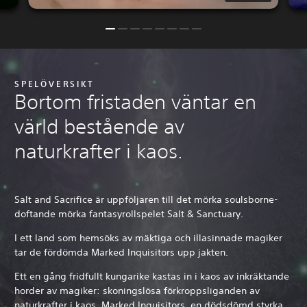
SPELÖVERSIKT
Bortom fristaden väntar en
värld bestående av
naturkrafter i kaos.
Salt and Sacrifice är uppföljaren till det mörka soulsborne-
doftande mörka fantasyrollspelet Salt & Sanctuary.
I ett land som hemsöks av mäktiga och illasinnade magiker
tar de fördömda Marked Inquisitors upp jakten.
Ett en gång fridfullt kungarike kastas in i kaos av inkräktande
horder av magiker: skoningslösa förkroppsliganden av
naturkrafter i kaos. Marked Inquisitors, en dödsdömd styrka