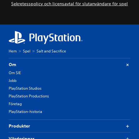
Sekretesspolicy och licensavtal för slutanvändare för spel
Hem
Spel
Salt and Sacrifice
Om
Om SIE
Jobb
PlayStation Studios
PlayStation Productions
Företag
PlayStation-historia
Produkter
Värderingar