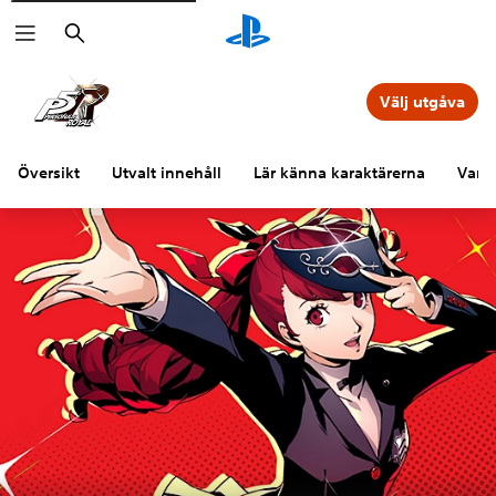
Sök
Välj utgåva
Översikt
Utvalt innehåll
Lär känna karaktärerna
Vanli