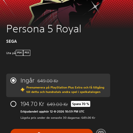
Persona 5 Royal
SEGA
Ute på
PS4
PS5
Ingår
649.00 Kr
Nedsatt från ursprungspriset på 649.00 Kr
Prenumerera på PlayStation Plus Extra och få tillgång
till detta och hundratals andra spel i spelkatalogen
194.70 Kr
649.00 Kr
Spara 70 %
Nedsatt från ursprungspriset på 649.00 Kr
Erbjudandet upphör 12-8-2026 10:59 PM UTC
Lägsta pris under de senaste 30 dagarna: 649.00 Kr