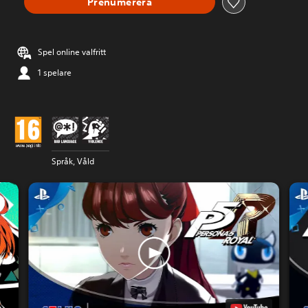
Prenumerera
Spel online valfritt
1 spelare
Språk, Våld