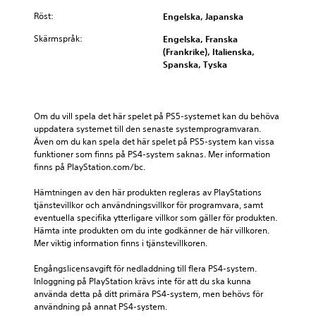
Röst:
Engelska, Japanska
Skärmspråk:
Engelska, Franska
(Frankrike), Italienska,
Spanska, Tyska
Om du vill spela det här spelet på PS5-systemet kan du behöva 
uppdatera systemet till den senaste systemprogramvaran. 
Även om du kan spela det här spelet på PS5-system kan vissa 
funktioner som finns på PS4-system saknas. Mer information 
finns på PlayStation.com/bc.
Hämtningen av den här produkten regleras av PlayStations 
tjänstevillkor och användningsvillkor för programvara, samt 
eventuella specifika ytterligare villkor som gäller för produkten. 
Hämta inte produkten om du inte godkänner de här villkoren. 
Mer viktig information finns i tjänstevillkoren.
Engångslicensavgift för nedladdning till flera PS4-system. 
Inloggning på PlayStation krävs inte för att du ska kunna 
använda detta på ditt primära PS4-system, men behövs för 
användning på annat PS4-system.