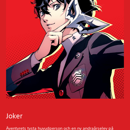
Joker
Äventyrets tysta huvudperson och en ny andraårselev på