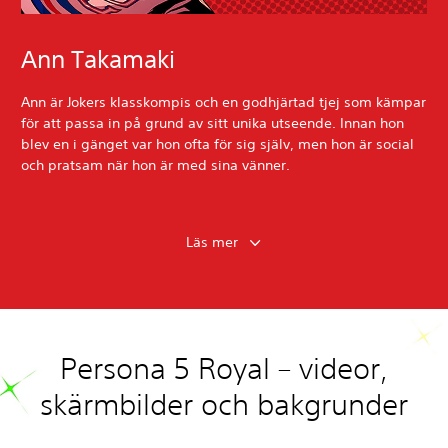
Ann Takamaki
Ann är Jokers klasskompis och en godhjärtad tjej som kämpar
för att passa in på grund av sitt unika utseende. Innan hon
blev en i gänget var hon ofta för sig själv, men hon är social
och pratsam när hon är med sina vänner.
Läs mer
Persona 5 Royal – videor,
skärmbilder och bakgrunder