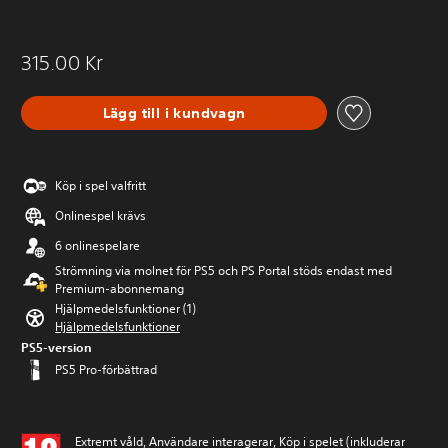
315.00 Kr
Lägg till i kundvagn
Köp i spel valfritt
Onlinespel krävs
6 onlinespelare
Strömning via molnet för PS5 och PS Portal stöds endast med
Premium-abonnemang
Hjälpmedelsfunktioner (1)
Hjälpmedelsfunktioner
PS5-version
PS5 Pro-förbättrad
Extremt våld, Användare interagerar, Köp i spelet (inkluderar