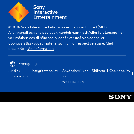
© 2026 Sony Interactive Entertainment Europe Limited (SIEE)
Allt innehåll och alla speltitlar, handelsnamn och/eller företagsprofiler,
varumärken och tillhörande bilder är varumärken och/eller
upphovsrättsskyddat material som tillhör respektive ägare. Med
ensamrätt.
Mer information.
Sverige
Juridisk
Integritetspolicy
Användarvillkor
Sidkarta
Cookiepolicy
information
för
webbplatsen