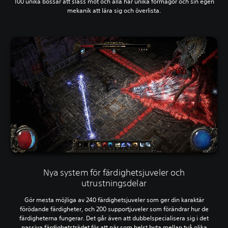
100 unika bossar att slåss mot och alla har unika förmågor och sin egen
mekanik att lära sig och överlista.
Nya system för färdighetsjuveler och
utrustningsdelar
Gör mesta möjliga av 240 färdighetsjuveler som ger din karaktär
förödande färdigheter, och 200 supportjuveler som förändrar hur de
färdigheterna fungerar. Det går även att dubbelspecialisera sig i det
passiva färdighetsträdet för att när som helst byta mellan två olika