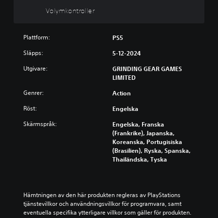
k
Volymkontroller
o
n
t
Plattform:
PS5
r
o
Släpps:
5-12-2024
l
Utgivare:
GRINDING GEAR GAMES
l
LIMITED
e
r
Genrer:
Action
D
Röst:
Engelska
u
k
Skärmspråk:
Engelska, Franska
a
(Frankrike), Japanska,
n
Koreanska, Portugisiska
s
(Brasilien), Ryska, Spanska,
ä
Thailändska, Tyska
n
k
a
v
Hämtningen av den här produkten regleras av PlayStations 
o
tjänstevillkor och användningsvillkor för programvara, samt 
l
eventuella specifika ytterligare villkor som gäller för produkten. 
y