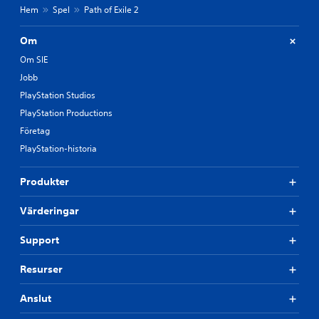
i
Hem
Spel
Path of Exile 2
d
u
Om
e
Om SIE
l
l
Jobb
t
PlayStation Studios
.
PlayStation Productions
Företag
PlayStation-historia
Produkter
Värderingar
Support
Resurser
Anslut