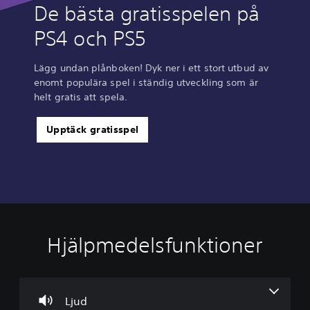
De bästa gratisspelen på
PS4 och PS5
Lägg undan plånboken! Dyk ner i ett stort utbud av
enomt populära spel i ständig utveckling som är
helt gratis att spela.
Upptäck gratisspel
Hjälpmedelsfunktioner
V
o
l
y
m
Ljud