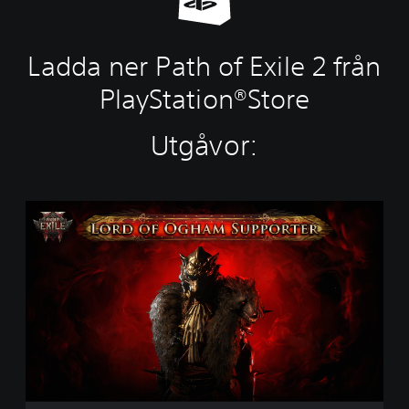
Ladda ner Path of Exile 2 från
PlayStation®Store
Utgåvor:
P
a
t
h
o
f
E
x
i
l
e
2