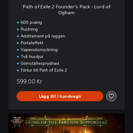
F
Path of Exile 2 Founder's Pack - Lord of
o
Ogham
u
n
600 poäng
d
Rustning
e
Additament på ryggen
r
'
Portaleffekt
s
Vapenutsmyckning
P
Två husdjur
a
Gömställesprydnad
c
Förtur till Path of Exile 2
k
-
599.00 Kr
L
o
r
Lägg till i kundvagn
d
o
f
O
P
g
a
h
t
a