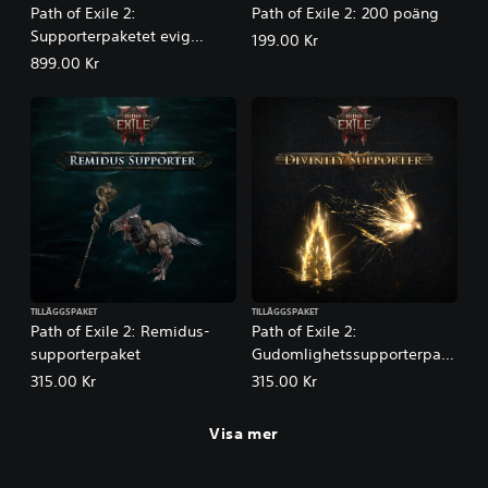
E
Path of Exile 2:
Path of Exile 2: 200 poäng
x
Supporterpaketet evig
199.00 Kr
i
blodplundrare
899.00 Kr
l
e
2
TILLÄGGSPAKET
TILLÄGGSPAKET
Path of Exile 2: Remidus-
Path of Exile 2:
supporterpaket
Gudomlighetssupporterpake
tet
315.00 Kr
315.00 Kr
Visa mer