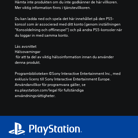
Hämta inte produkten om du inte godkänner de här villkoren. 
m
Mer viktig information finns i tjänstevillkoren.
e
n
Du kan ladda ned och spela det här innehållet på den PS5-
o
konsol som är associerad med ditt konto (genom inställningen 
c
”Konsoldelning och offlinespel”) och på andra PS5-konsoler när 
h
du loggar in med samma konto.
s
t
Läs avsnittet 
ä
Hälsovarningar
n
 för att ta del av viktig hälsoinformation innan du använder 
g
denna produkt.
a
a
Programbiblioteken ©Sony Interactive Entertainment Inc., med 
v
exklusiv licens till Sony Interactive Entertainment Europe. 
l
Användarvillkor för programvara gäller, se 
j
eu.playstation.com/legal för fullständiga 
u
användningsrättigheter.
d
e
t
i
n
d
i
v