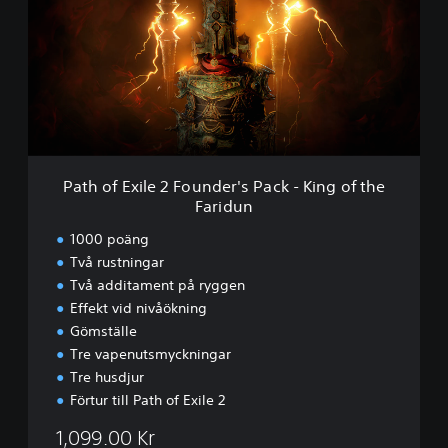
h
m
o
f
E
x
i
l
e
2
F
Path of Exile 2 Founder's Pack - King of the
o
Faridun
u
n
1000 poäng
d
Två rustningar
e
Två additament på ryggen
r
'
Effekt vid nivåökning
s
Gömställe
P
Tre vapenutsmyckningar
a
Tre husdjur
c
Förtur till Path of Exile 2
k
-
1,099.00 Kr
K