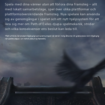
Spela med dina vänner utan att förlora dina framsteg – allt
med lokalt samarbetsläge, spel över olika plattformar och
plattformsöverskridande framsteg. Nya spelare kan använda
sig av genomgångar i spelet och ett nytt hjälpsystem för att
lära sig mer om Path of Exiles djupa spelmekanik, strider
och vilka konsekvenser ens beslut kan leda till.
*Path of Exile 2 är endast tillgängligt som premiumspel när det är i tidig åtkomst. En gratisversion blir tillgänglig
när spelets släpps i sin helhet (datum ej fastställt).