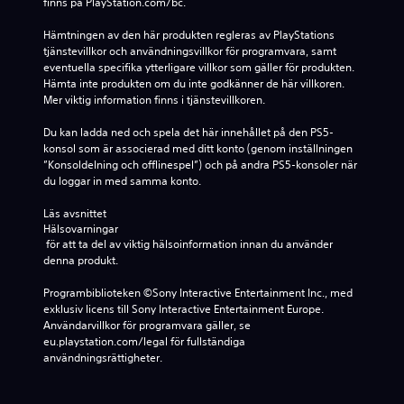
finns på PlayStation.com/bc.
Hämtningen av den här produkten regleras av PlayStations 
tjänstevillkor och användningsvillkor för programvara, samt 
eventuella specifika ytterligare villkor som gäller för produkten. 
Hämta inte produkten om du inte godkänner de här villkoren. 
Mer viktig information finns i tjänstevillkoren.
Du kan ladda ned och spela det här innehållet på den PS5-
konsol som är associerad med ditt konto (genom inställningen 
”Konsoldelning och offlinespel”) och på andra PS5-konsoler när 
du loggar in med samma konto.
Läs avsnittet 
Hälsovarningar
 för att ta del av viktig hälsoinformation innan du använder 
denna produkt.
Programbiblioteken ©Sony Interactive Entertainment Inc., med 
exklusiv licens till Sony Interactive Entertainment Europe. 
Användarvillkor för programvara gäller, se 
eu.playstation.com/legal för fullständiga 
användningsrättigheter.