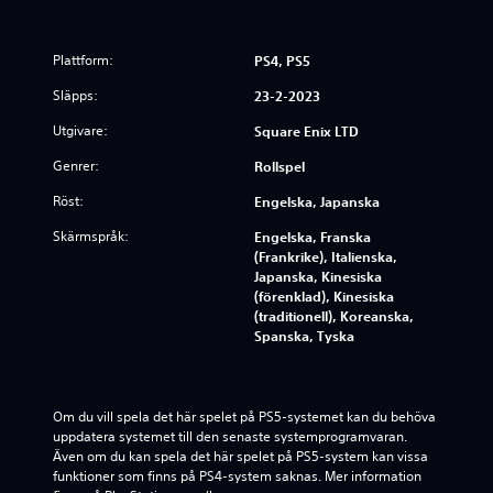
D
e
m
Plattform:
PS4, PS5
o
Släpps:
23-2-2023
Utgivare:
Square Enix LTD
Genrer:
Rollspel
Röst:
Engelska, Japanska
Skärmspråk:
Engelska, Franska
(Frankrike), Italienska,
Japanska, Kinesiska
(förenklad), Kinesiska
(traditionell), Koreanska,
Spanska, Tyska
Om du vill spela det här spelet på PS5-systemet kan du behöva 
uppdatera systemet till den senaste systemprogramvaran. 
Även om du kan spela det här spelet på PS5-system kan vissa 
funktioner som finns på PS4-system saknas. Mer information 