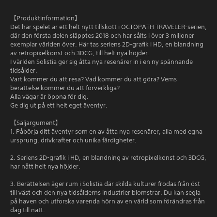
【Produktinformation】
Det här spelet är ett helt nytt tillskott i OCTOPATH TRAVELER-serien,
där den första delen släpptes 2018 och har sålts i över 3 miljoner
exemplar världen över. Här tas seriens 2D-grafik i HD, en blandning
av retropixelkonst och 3DCG, till helt nya höjder.
I världen Solistia ger sig åtta nya resenärer in i en ny spännande
tidsålder.
Vart kommer du att resa? Vad kommer du att göra? Vems
berättelse kommer du att förverkliga?
Alla vägar är öppna för dig.
Ge dig ut på ett helt eget äventyr.
【Säljargument】
1. Påbörja ditt äventyr som en av åtta nya resenärer, alla med egna
ursprung, drivkrafter och unika färdigheter.
2. Seriens 2D-grafik i HD, en blandning av retropixelkonst och 3DCG,
har nått helt nya höjder.
3. Berättelsen äger rum i Solistia där skilda kulturer frodas från öst
till väst och den nya tidsålderns industrier blomstrar. Du kan segla
på haven och utforska varenda hörn av en värld som förändras från
dag till natt.