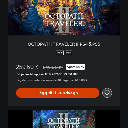
A
T
H
T
R
A
V
E
OCTOPATH TRAVELER II PS4＆PS5
L
E
PS4
PS5
R
I
259.60 Kr
649.00 Kr
Spara 60 %
I
Nedsatt från ursprungspriset på 649.00 Kr
P
Erbjudandet upphör 12-8-2026 10:59 PM UTC
S
Lägsta pris under de senaste 30 dagarna: 649.00 Kr
4
＆
Lägg till i kundvagn
P
S
5
O
C
T