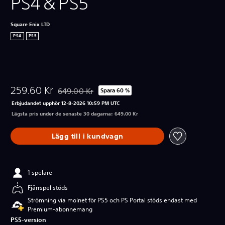
PS4＆PS5
Square Enix LTD
PS4
PS5
259.60 Kr
649.00 Kr
Spara 60 %
Nedsatt från ursprungspriset på 649.00 Kr
Erbjudandet upphör 12-8-2026 10:59 PM UTC
Lägsta pris under de senaste 30 dagarna: 649.00 Kr
Lägg till i kundvagn
1 spelare
Fjärrspel stöds
Strömning via molnet för PS5 och PS Portal stöds endast med
Premium-abonnemang
PS5-version