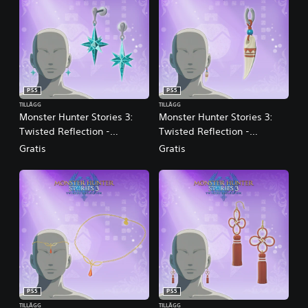
PS5
PS5
TILLÄGG
TILLÄGG
Monster Hunter Stories 3:
Monster Hunter Stories 3:
Twisted Reflection -
Twisted Reflection -
Accessoar: Crystalline
Accessoar: Fang Talisman
Gratis
Gratis
Ornament
PS5
PS5
TILLÄGG
TILLÄGG