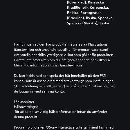
(förenklad), Kinesiska
(traditionell), Koreanska,
Polska, Portugisiska
(Brasilien), Ryska, Spanska,
Spanska (Mexiko), Tyska
Hämtningen av den här produkten regleras av PlayStations 
tjänstevillkor och användningsvillkor för programvara, samt 
eventuella specifika ytterligare villkor som gäller för produkten. 
Hämta inte produkten om du inte godkänner de här villkoren. 
Mer viktig information finns i tjänstevillkoren.
Du kan ladda ned och spela det här innehållet på den PS5-
konsol som är associerad med ditt konto (genom inställningen 
”Konsoldelning och offlinespel”) och på andra PS5-konsoler när 
du loggar in med samma konto.
Läs avsnittet 
Hälsovarningar
 för att ta del av viktig hälsoinformation innan du använder 
denna produkt.
Programbiblioteken ©Sony Interactive Entertainment Inc., med 