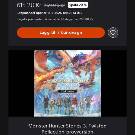
615.20 Kr
769.00 Kr
Spara 20 %
Nedsatt från ursprungspriset på 769.00 Kr
Erbjudandet upphör 12-8-2026 10:59 PM UTC
Lägsta pris under de senaste 30 dagarna: 769.00 Kr
Lägg till i kundvagn
M
o
n
s
t
e
r
H
u
n
t
e
r
Monster Hunter Stories 3: Twisted
S
Reflection-provversion
t