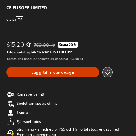
CE EUROPE LIMITED
Ute på
PS5
615.20 Kr
769.00 Kr
Spara 20 %
Nedsatt från ursprungspriset på 769.00 Kr
Erbjudandet upphör 12-8-2026 10:59 PM UTC
Lägsta pris under de senaste 30 dagarna: 769.00 Kr
Lägg till i kundvagn
Köp i spel valfritt
Spelet kan spelas offline
1 spelare
Fjärrspel stöds
Strömning via molnet för PS5 och PS Portal stöds endast med
Premium-abonnemang