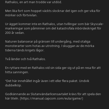
Rathalos, en art man trodde var utdöd.
Men lika fort som hoppet väckts slocknar det igen och ger vika för
mörker och förtvivlan.
Ur ägget kommer inte en Rathalos, utan tvillingar som bär Skyscale-
markeringar som påminner om det katastrofala inbördeskriget för
200 år sedan.
Naturen balanserar på gränsen till undergång, med otaliga
monsterarter som hotas av utrotning. I skuggan av de mörka
tiderna tänds krigets lågor.
Två länder och två Rathalos.
En ryttare med en Rathalos vid sin sida ger sig ut på en resa för att
hitta sanningen.
*Det här innehållet ingår även i ett eller flera paket. Undvik
dubbelköp.
Godkännande av Slutanvändarlicensavtalet krävs för att spela den
här titeln. (https://manual.capcom.com/eula/game/)