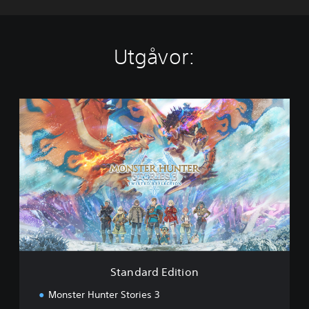
Utgåvor:
S
t
a
n
d
a
r
d
E
d
i
t
i
Standard Edition
o
n
Monster Hunter Stories 3