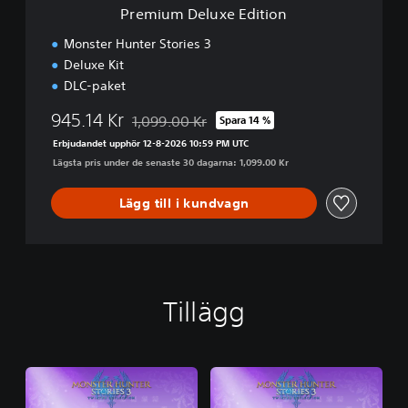
e
Premium Deluxe Edition
E
d
Monster Hunter Stories 3
i
Deluxe Kit
t
DLC-paket
i
o
945.14 Kr
1,099.00 Kr
Spara 14 %
n
Nedsatt från ursprungspriset på 1,099.00 Kr
Erbjudandet upphör 12-8-2026 10:59 PM UTC
Lägsta pris under de senaste 30 dagarna: 1,099.00 Kr
Lägg till i kundvagn
Tillägg