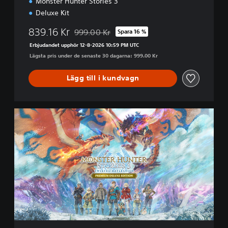
Monster Hunter Stories 3
n
-
Deluxe Kit
p
r
839.16 Kr
999.00 Kr
Spara 16 %
Nedsatt från ursprungspriset på 999.00 Kr
o
Erbjudandet upphör 12-8-2026 10:59 PM UTC
v
Lägsta pris under de senaste 30 dagarna: 999.00 Kr
v
e
Lägg till i kundvagn
r
s
i
o
P
n
r
e
m
i
u
m
D
e
l
u
x