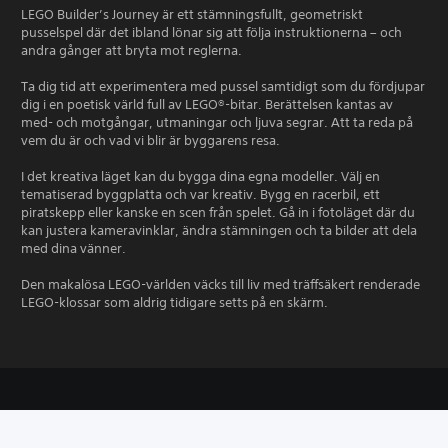
LEGO Builder’s Journey är ett stämningsfullt, geometriskt
pusselspel där det ibland lönar sig att följa instruktionerna – och
andra gånger att bryta mot reglerna.
Ta dig tid att experimentera med pussel samtidigt som du fördjupar
dig i en poetisk värld full av LEGO®-bitar. Berättelsen kantas av
med- och motgångar, utmaningar och ljuva segrar. Att ta reda på
vem du är och vad vi blir är byggarens resa.
I det kreativa läget kan du bygga dina egna modeller. Välj en
tematiserad byggplatta och var kreativ. Bygg en racerbil, ett
piratskepp eller kanske en scen från spelet. Gå in i fotoläget där du
kan justera kameravinklar, ändra stämningen och ta bilder att dela
med dina vänner.
Den makalösa LEGO-världen väcks till liv med träffsäkert renderade
LEGO-klossar som aldrig tidigare setts på en skärm.