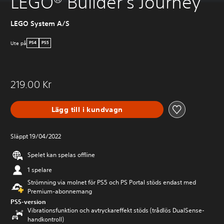
LEGO® Builder's Journey
LEGO System A/S
Ute på
PS4
PS5
219.00 Kr
Lägg till i kundvagn
Släppt 19/04/2022
Spelet kan spelas offline
1 spelare
Strömning via molnet för PS5 och PS Portal stöds endast med
Premium-abonnemang
PS5-version
Vibrationsfunktion och avtryckareffekt stöds (trådlös DualSense-
handkontroll)