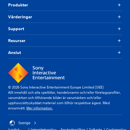
Produkter
Värderingar
Support
Resurser
Anslut
© 2026 Sony Interactive Entertainment Europe Limited (SIEE)
Allt innehåll och alla speltitlar, handelsnamn och/eller företagsprofiler,
varumärken och tillhörande bilder är varumärken och/eller
upphovsrättsskyddat material som tillhör respektive ägare. Med
ensamrätt.
Mer information.
Sverige
Juridisk
Integritetspolicy
Användarvillkor
Sidkarta
Cookiepolicy