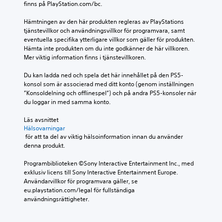
finns på PlayStation.com/bc.
Hämtningen av den här produkten regleras av PlayStations 
tjänstevillkor och användningsvillkor för programvara, samt 
eventuella specifika ytterligare villkor som gäller för produkten. 
Hämta inte produkten om du inte godkänner de här villkoren. 
Mer viktig information finns i tjänstevillkoren.
Du kan ladda ned och spela det här innehållet på den PS5-
konsol som är associerad med ditt konto (genom inställningen 
”Konsoldelning och offlinespel”) och på andra PS5-konsoler när 
du loggar in med samma konto.
Läs avsnittet 
Hälsovarningar
 för att ta del av viktig hälsoinformation innan du använder 
denna produkt.
Programbiblioteken ©Sony Interactive Entertainment Inc., med 
exklusiv licens till Sony Interactive Entertainment Europe. 
Användarvillkor för programvara gäller, se 
eu.playstation.com/legal för fullständiga 
användningsrättigheter.