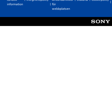
information
för
webbplatsen