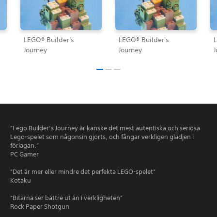
LEGO® Builder's
LEGO® Builder's
L
Journey
Journey
J
”Lego Builder’s Journey är kanske det mest autentiska och seriösa
Lego-spelet som någonsin gjorts, och fångar verkligen glädjen i
förlagan.”
PC Gamer
”Det är mer eller mindre det perfekta LEGO-spelet”
Kotaku
“Bitarna ser bättre ut än i verkligheten”
Rock Paper Shotgun