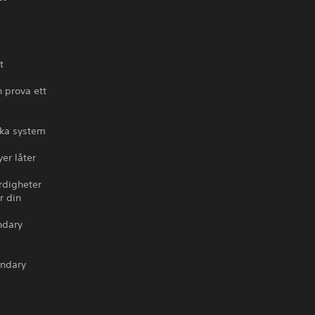
t
 prova ett
ska system
er låter
ärdigheter
r din
ndary
endary