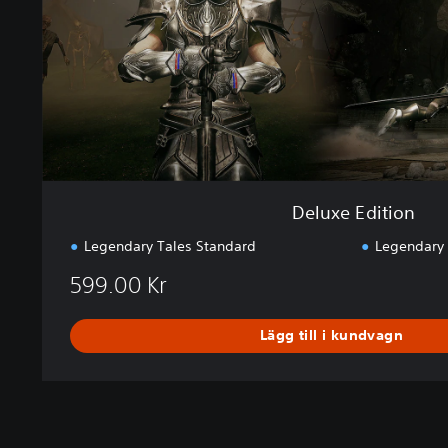
i
t
i
o
n
Deluxe Edition
Legendary Tales Standard
Legendary 
599.00 Kr
Lägg till i kundvagn