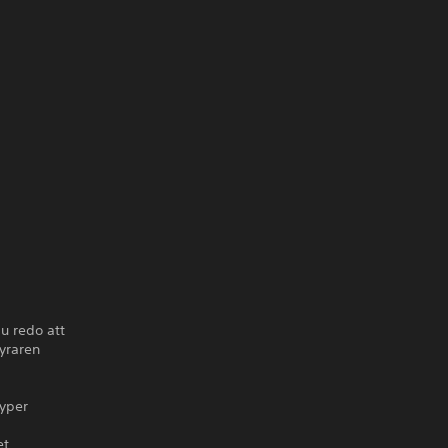
u redo att
tyraren
ryper
et