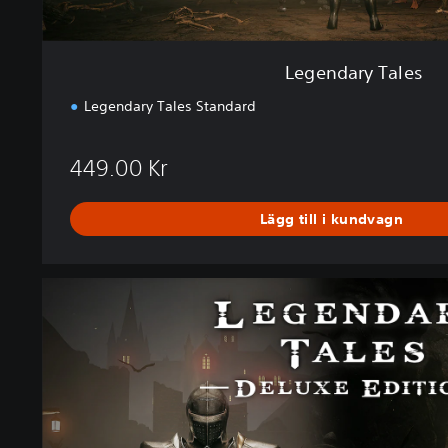
Legendary Tales
Legendary Tales Standard
449.00 Kr
Lägg till i kundvagn
D
e
l
u
x
e
E
d