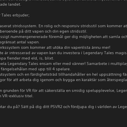
ade landet.
 Tales erbjuder;
baserat stridssystem. En rolig och responsiv stridsstil som kommer at
beroende på ditt vapen och din egen stridsstil.
sigt nummergenererade föremål ger dig möjligheten att samla och
egränsat antal vapen.
verkssystem som kommer att utöka din vapenlista ännu mer!
te är intresserad av vapen kan du investera i Legendary Tales magi
a fiender med eld, is, blixt.
pela Legendary Tales ensam eller med vänner! Samarbete i multiplay
i fängelsehålan med upp till 4 spelare.
butsystem och en färdighetsträd tillhandahåller en hel uppsättning f
gor för att arbeta dig igenom och bygga en karaktär som återspegla
n grunden för VR för att säkerställa en smidig spelupplevelse, Lege
n VR-exklusiv titel.
tar du på? Sätt på dig ditt PSVR2 och fördjupa dig i världen av Leg