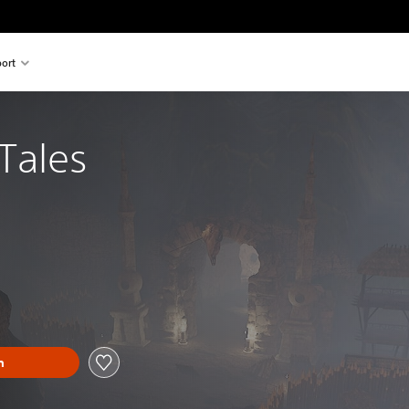
ort
Tales
n