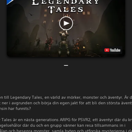
till Legendary Tales, en värld av mörker, monster och äventyr. Är d
 ner i avgrunden och börja din egen jakt för att bli den största även
sin har funnits?
Tales är en nästa generations ARPG för PSVR2, ett äventyr där du k
gelsehålor där du och en grupp vänner kan resa tillsammans in i
ålan och besegra monster, samla byten och utforska mysterierna i d