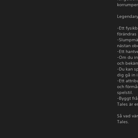
korrumper
Legendary
-Ett fysik
förändras 
-Slumpmäs
nästan ob
-Ett hant
-Om du in
och bekämp
-Du kan s
dig gå in 
-Ett attri
och förmå
spelstil.
-Byggt frå
Tales är e
Så vad vän
Tales.