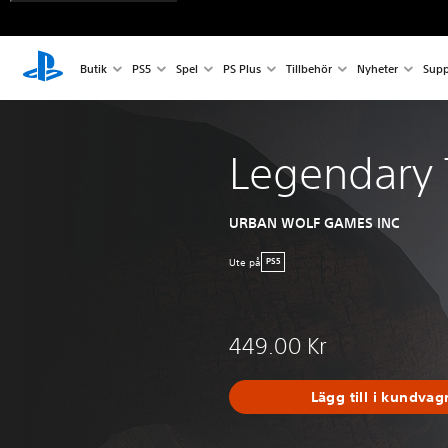
Butik
PS5
Spel
PS Plus
Tillbehör
Nyheter
Supp
Legendary 
URBAN WOLF GAMES INC
Ute på
PS5
449.00 Kr
Lägg till i kundvag