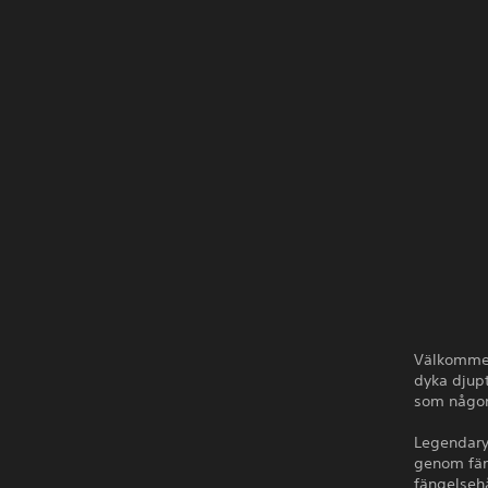
Välkommen 
dyka djupt
som någon
Legendary 
genom fän
fängelseh