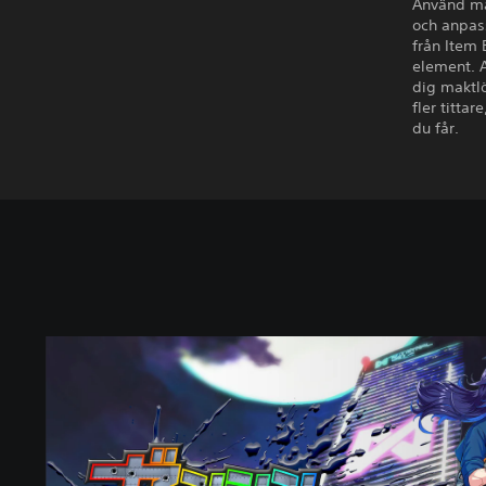
Använd ma
och anpas
från Item 
element. 
dig maktlö
fler titta
du får.
S
t
a
n
d
a
r