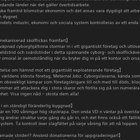
edande länder när det gäller övertidsarbete.
uka framtid blomstrar ekonomin och det anses vara dygdigt att arbe
 dygnet.
andets industri, ekonomi och sociala system kontrolleras av ett enda 
 mekaniserad skolflickas framfart】
eväpnad cyborghjältinna stormar in i ett gigantiskt företag och utlöse
eldstrid och svärdstrider i detta spännande cyborg- och skolflickäve
 omoral är oemotståndlig när du bryter dig in på ett kontor och orsa
telse om hämnd mot ett gigantiskt exploaterande företag】
 världens största företag, Meternal Jobz. Cyborgslavarna, kända so
 obevekligt kämpar som företagskrigare till och med till döds, bloc
mmer att attackera dig i stora skaror och förlita sig på sin numerära
het. Visa ingen nåd – skrota dem alla!
 i en ständigt föränderlig byggnad】
 är en 100 våningar hög skyskrapa. Den onda VD:n väntar på översta
ng ändrar struktur varje gång du går in, och det finns också ett fälll
ystem. Ta kontroll över slagfältet på varje våning för att nå toppen.
amade strider!? Använd donationerna för uppgraderingar!】