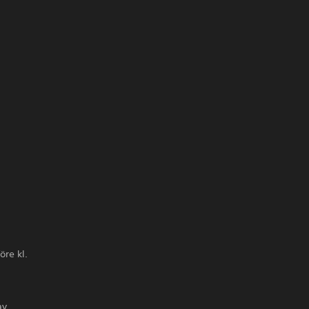
öre kl.
av