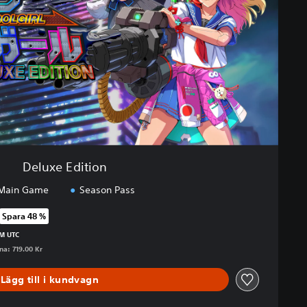
Deluxe Edition
Main Game
Season Pass
Spara 48 %
 ursprungspriset på 719.00 Kr
PM UTC
na: 719.00 Kr
Lägg till i kundvagn