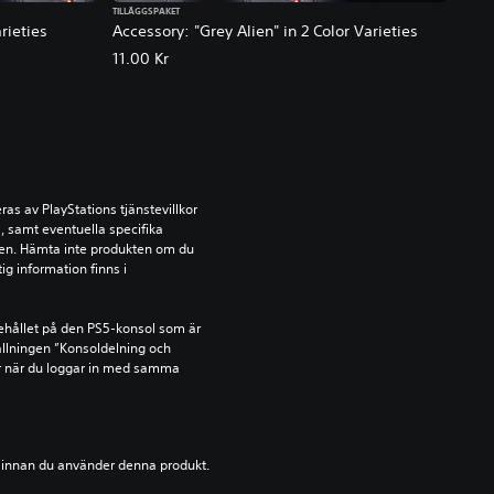
TILLÄGGSPAKET
rieties
Accessory: "Grey Alien" in 2 Color Varieties
11.00 Kr
s av PlayStations tjänstevillkor 
 samt eventuella specifika 
kten. Hämta inte produkten om du 
ig information finns i 
ehållet på den PS5-konsol som är 
llningen ”Konsoldelning och 
r när du loggar in med samma 
ion innan du använder denna produkt.