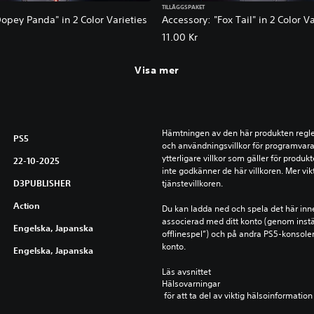
TILLÄGGSPAKET
opey Panda" in 2 Color Varieties
Accessory: "Fox Tail" in 2 Color Va
11.00 Kr
Visa mer
Hämtningen av den här produkten reglera
PS5
och användningsvillkor för programvara,
ytterligare villkor som gäller för produ
22-10-2025
inte godkänner de här villkoren. Mer vikt
D3PUBLISHER
tjänstevillkoren.
Action
Du kan ladda ned och spela det här inn
associerad med ditt konto (genom instä
Engelska, Japanska
offlinespel”) och på andra PS5-konsole
konto.
Engelska, Japanska
Läs avsnittet 
Hälsovarningar
 för att ta del av viktig hälsoinformat