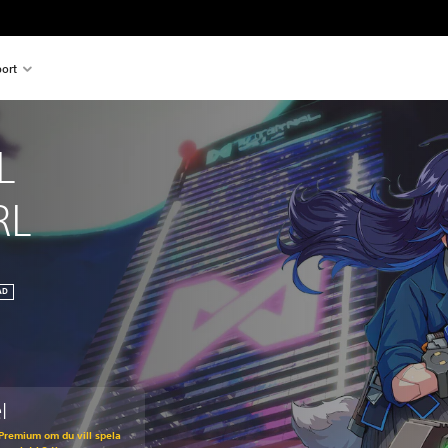
ort
L 
RL
AD
l
Premium om du vill spela