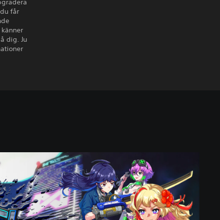
ppgradera
du får
nde
 känner
å dig. Ju
nationer