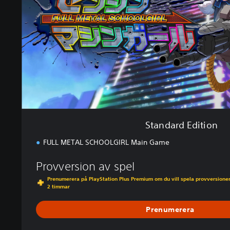
d
E
d
i
t
i
o
n
Standard Edition
FULL METAL SCHOOLGIRL Main Game
Provversion av spel
Prenumerera på PlayStation Plus Premium om du vill spela provversionen 
2 timmar
Prenumerera