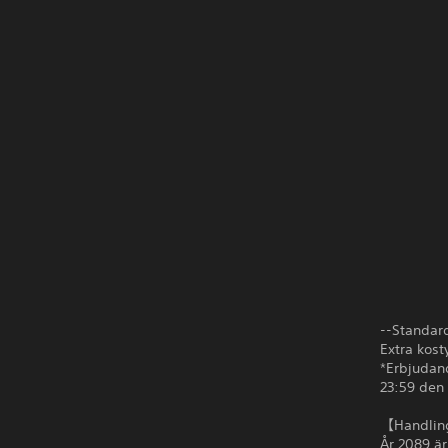
--Standar
Extra kos
*Erbjudand
23:59 den 
【Handli
År 2089 är