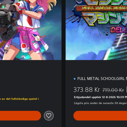
d
i
t
i
o
n
FULL METAL SCHOOLGIRL 
373.88 Kr
719.00 Kr
Nedsatt från
Erbjudandet upphör 12-8-2026 10:59 
av det fullständiga spelet i
Lägsta pris under de senaste 30 dagar