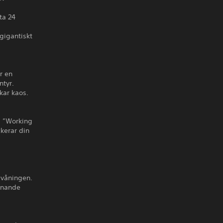
ta 24
gigantiskt
r en
ntyr.
kar kaos.
m ”Working
kerar din
 våningen.
iknande