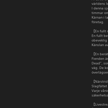
världens l
I denna sj
timmar om
Kärnan i l
företag.
【En fullt
En fullt b
obeveklig 
Känslan av
【En berät
Fienden är
Dead”, som
väg. De ko
överlägsen
【Närstrid
Slagfältet
Varje våni
säkerhetss
【Livestre