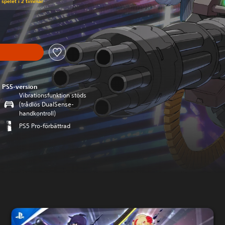
 spelet i 2 timmar
PS5-version
Vibrationsfunktion stöds
(trådlös DualSense-
handkontroll)
PS5 Pro-förbättrad