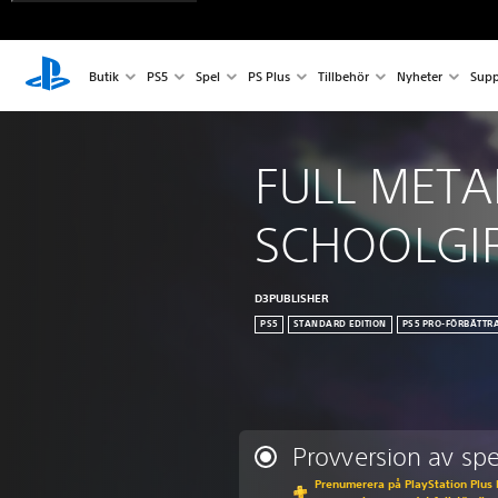
Butik
PS5
Spel
PS Plus
Tillbehör
Nyheter
Supp
FULL META
SCHOOLGI
D3PUBLISHER
PS5
STANDARD EDITION
PS5 PRO-FÖRBÄTTR
Provversion av spe
Prenumerera på PlayStation Plus 