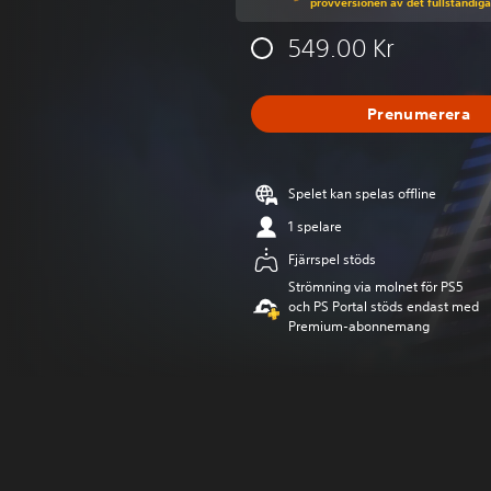
provversionen av det fullständiga
549.00 Kr
Prenumerera
Spelet kan spelas offline
1 spelare
Fjärrspel stöds
Strömning via molnet för PS5
och PS Portal stöds endast med
Premium-abonnemang