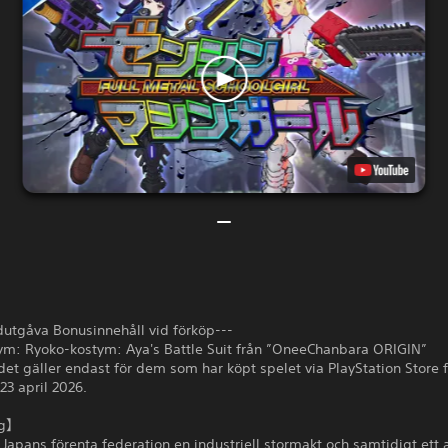
dutgåva Bonusinnehåll vid förköp---
tym: Ryoko-kostym: Aya's Battle Suit från ”OneeChanbara ORIGIN”
et gäller endast för dem som har köpt spelet via PlayStation Store f
23 april 2026.
ng】
 Japans förenta federation en industriell stormakt och samtidigt ett 