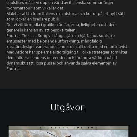
soulslikes målar vi upp en värld av italienska sommarfärger.
”Sommarsoul” som vi kallar det.
Målet är att ta fram Italiens rika historia och kultur på ett nytt sätt
som lockar en bredare publik.
Det vi vill förmedla i grafiken är färgerna, livligheten och den
generella känslan av att besöka Italien.
Enotria: The Last Song vill fånga själ och hjärta hos soulslike
entusiaster med belönande utforskning, mångfaldig
karatärsdesign, varierande fiender och allt detta med en unik twist.
Med Ardore har spelarna alltid tillgång till olika strategier som låter
dem influera fiendens beteenden och förändra världen på ett
dynamiskt sätt, lösa pussel och använda själva elementen av
Enotria.
Utgåvor:
S
t