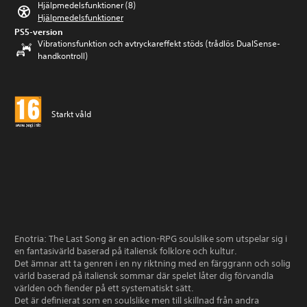
Hjälpmedelsfunktioner (8)
Hjälpmedelsfunktioner
PS5-version
Vibrationsfunktion och avtryckareffekt stöds (trådlös DualSense-
handkontroll)
Starkt våld
Enotria: The Last Song är en action-RPG soulslike som utspelar sig i
en fantasivärld baserad på italiensk folklore och kultur.
Det ämnar att ta genren i en ny riktning med en färggrann och solig
värld baserad på italiensk sommar där spelet låter dig förvandla
världen och fiender på ett systematiskt sätt.
Det är definierat som en soulslike men till skillnad från andra