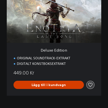
l
u
x
e
E
d
i
t
i
o
n
Deluxe Edition
ORIGINAL SOUNDTRACK-EXTRAKT
DIGITALT KONSTBOKSEXTRAKT
449.00 Kr
Lägg till i kundvagn