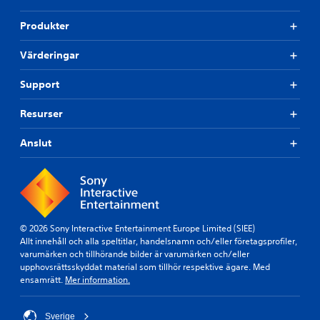
u
s
g
t
k
r
Produkter
o
a
u
c
v
n
Värderingar
h
a
d
d
r
l
u
Support
a
ä
k
s
a
g
a
Resurser
n
m
g
f
m
a
Anslut
å
a
n
h
f
d
j
r
e
ä
å
)
l
n
p
v
S
m
a
p
© 2026 Sony Interactive Entertainment Europe Limited (SIEE)
e
r
e
Allt innehåll och alla speltitlar, handelsnamn och/eller företagsprofiler,
d
j
l
varumärken och tillhörande bilder är varumärken och/eller
o
e
e
upphovsrättsskyddat material som tillhör respektive ägare. Med
m
h
t
ensamrätt.
Mer information.
m
ö
h
a
g
a
p
t
r
Sverige