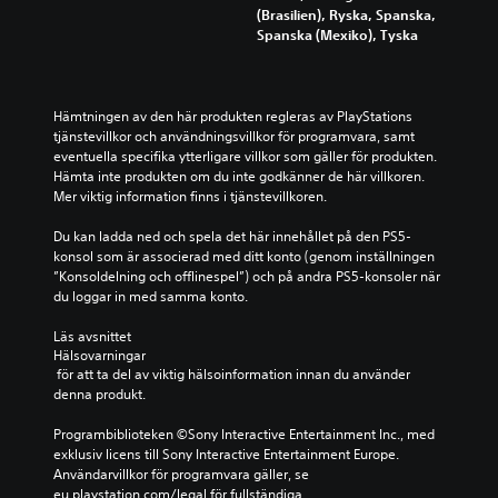
a
u
e
(Brasilien), Ryska, Spanska,
ä
n
d
x
Spanska (Mexiko), Tyska
l
ä
e
t
v
n
t
e
s
d
i
r
t
r
n
e
u
Hämtningen av den här produkten regleras av PlayStations 
a
d
f
d
tjänstevillkor och användningsvillkor för programvara, samt 
k
i
t
i
eventuella specifika ytterligare villkor som gäller för produkten. 
o
v
e
e
Hämta inte produkten om du inte godkänner de här villkoren. 
n
i
r
i
Mer viktig information finns i tjänstevillkoren.
t
d
s
n
r
u
o
f
Du kan ladda ned och spela det här innehållet på den PS5-
o
e
m
o
konsol som är associerad med ditt konto (genom inställningen 
l
l
s
r
”Konsoldelning och offlinespel”) och på andra PS5-konsoler när 
l
l
p
m
du loggar in med samma konto.
e
t
e
a
r
.
l
t
Läs avsnittet 
n
e
Hälsovarningar
i
a
t
 för att ta del av viktig hälsoinformation innan du använder 
o
M
t
i
denna produkt.
n
i
o
n
n
l
n
t
Programbiblioteken ©Sony Interactive Entertainment Inc., med 
ä
l
o
e
exklusiv licens till Sony Interactive Entertainment Europe. 
r
e
h
l
Användarvillkor för programvara gäller, se 
s
n
a
eu.playstation.com/legal för fullständiga 
j
o