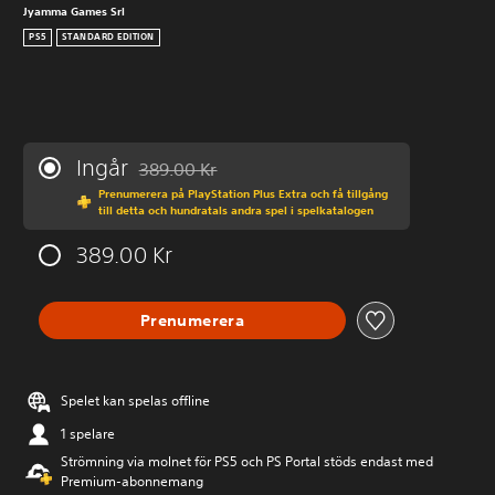
Jyamma Games Srl
PS5
STANDARD EDITION
Ingår
389.00 Kr
Nedsatt från ursprungspriset på 389.00 Kr
Prenumerera på PlayStation Plus Extra och få tillgång
till detta och hundratals andra spel i spelkatalogen
389.00 Kr
Prenumerera
Spelet kan spelas offline
1 spelare
Strömning via molnet för PS5 och PS Portal stöds endast med
Premium-abonnemang