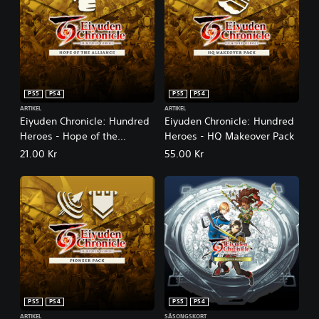
u
x
e
E
d
i
t
PS5
PS4
PS5
PS4
i
ARTIKEL
ARTIKEL
o
Eiyuden Chronicle: Hundred
Eiyuden Chronicle: Hundred
n
Heroes - Hope of the
Heroes - HQ Makeover Pack
Alliance
21.00 Kr
55.00 Kr
PS5
PS4
PS5
PS4
ARTIKEL
SÄSONGSKORT