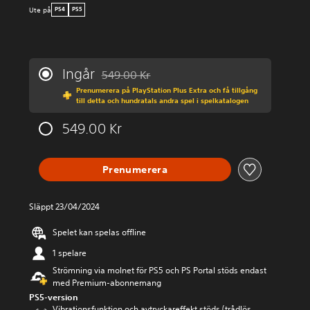
Ute på
PS4
PS5
Ingår
549.00 Kr
Nedsatt från ursprungspriset på 549.00 Kr
Prenumerera på PlayStation Plus Extra och få tillgång
till detta och hundratals andra spel i spelkatalogen
549.00 Kr
Prenumerera
Släppt 23/04/2024
Spelet kan spelas offline
1 spelare
Strömning via molnet för PS5 och PS Portal stöds endast
med Premium-abonnemang
PS5-version
Vibrationsfunktion och avtryckareffekt stöds (trådlös