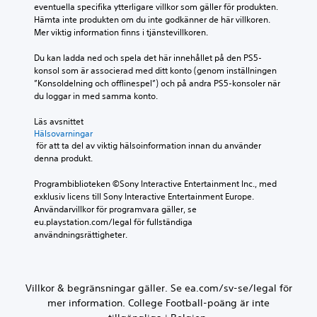
eventuella specifika ytterligare villkor som gäller för produkten. 
r
u
v
l
Hämta inte produkten om du inte godkänner de här villkoren. 
o
p
a
a
Mer viktig information finns i tjänstevillkoren.
l
p
r
s
l
f
j
p
Du kan ladda ned och spela det här innehållet på den PS5-
e
ö
e
e
konsol som är associerad med ditt konto (genom inställningen 
r
r
h
l
”Konsoldelning och offlinespel”) och på andra PS5-konsoler när 
n
d
ö
e
du loggar in med samma konto.
a
i
g
t
n
g
t
o
Läs avsnittet 
ä
.
a
c
Hälsovarningar
r
l
h
 för att ta del av viktig hälsoinformation innan du använder 
s
a
n
denna produkt.
T
o
r
a
r
m
e
v
Programbiblioteken ©Sony Interactive Entertainment Inc., med 
a
h
.
i
exklusiv licens till Sony Interactive Entertainment Europe. 
e
n
g
Användarvillkor för programvara gäller, se 
l
s
e
eu.playstation.com/legal för fullständiga 
3
s
r
k
användningsrättigheter.
D
t
a
r
.
-
p
i
l
å
b
m
j
T
e
Villkor & begränsningar gäller. Se ea.com/sv-se/legal för
e
u
r
r
mer information. College Football-poäng är inte
n
d
ä
i