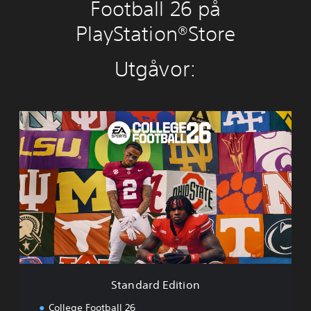
Football 26 på
PlayStation®Store
Utgåvor:
S
t
a
n
d
a
r
d
E
d
i
t
i
Standard Edition
o
n
College Football 26