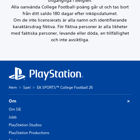
tillgängliga i Belgien.
y
D
n
n
e
Alla oanvända College Football-poäng går ut och tas bort
u
i
g
r
från ditt saldo 180 dagar efter inköpsdatumet.
k
n
n
a
Om de inte licensierats är alla namn och identifierande
a
a
g
v
karaktärsdrag fiktiva. För fiktiva personer är alla likheter
n
u
s
r
s
med faktiska personer, levande eller döda, en tillfällighet
t
l
ö
t
och inte avsiktliga.
a
ä
s
ä
n
g
t
l
a
e
l
c
t
a
h
t
D
i
a
t
u
n
r
k
t
l
y
a
t
j
c
n
Hem
Spel
EA SPORTS™ College Football 26
R
u
k
k
ö
d
a
o
s
u
Om
p
m
t
t
å
m
Om SIE
c
d
k
a
h
a
Jobb
n
å
a
t
a
t
PlayStation Studios
t
a
p
e
PlayStation Productions
t
s
p
n
a
å