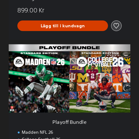
899.00 Kr
Lägg till i kundvagn
P
l
a
y
o
f
f
B
u
n
d
l
e
Playoff Bundle
Madden NFL 26