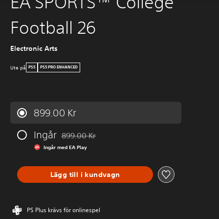
EA SPORTS™ College
Football 26
Electronic Arts
Ute på
PS5
PS5 PRO ENHANCED
899.00 Kr
Ingår
899.00 Kr
Nedsatt från ursprungspriset på 899.00 Kr
Ingår med EA Play
Lägg till i kundvagn
PS Plus krävs för onlinespel