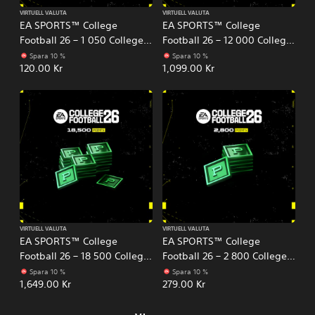
VIRTUELL VALUTA
VIRTUELL VALUTA
EA SPORTS™ College
EA SPORTS™ College
Football 26 – 1 050 College
Football 26 – 12 000 College
Football-poäng
Football-poäng
Spara 10 %
Spara 10 %
120.00 Kr
1,099.00 Kr
VIRTUELL VALUTA
VIRTUELL VALUTA
EA SPORTS™ College
EA SPORTS™ College
Football 26 – 18 500 College
Football 26 – 2 800 College
Football-poäng
Football-poäng
Spara 10 %
Spara 10 %
1,649.00 Kr
279.00 Kr