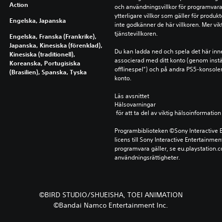
Action
och användningsvillkor för programvara,
ytterligare villkor som gäller för produ
Engelska, Japanska
inte godkänner de här villkoren. Mer vikt
tjänstevillkoren.
Engelska, Franska (Frankrike),
Japanska, Kinesiska (förenklad),
Du kan ladda ned och spela det här inn
Kinesiska (traditionell),
associerad med ditt konto (genom instä
Koreanska, Portugisiska
offlinespel”) och på andra PS5-konsole
(Brasilien), Spanska, Tyska
konto.
Läs avsnittet 
Hälsovarningar
 för att ta del av viktig hälsoinformat
Programbiblioteken ©Sony Interactive E
licens till Sony Interactive Entertainmen
programvara gäller, se eu.playstation.co
användningsrättigheter.
©BIRD STUDIO/SHUEISHA, TOEI ANIMATION
©Bandai Namco Entertainment Inc.