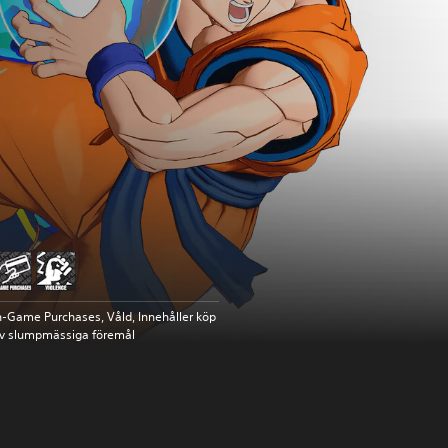
n-Game Purchases, Våld, Innehåller köp
v slumpmässiga föremål