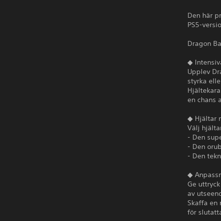
Den här pr
PS5-versio
Dragon Bal
◆ Intensiv
Upplev Dr
styrka ell
Hjältekara
en chans a
◆ Hjältar 
Välj hjält
- Den supe
- Den orub
- Den tekn
◆ Anpass
Ge uttryck
av utseend
Skaffa en
för slutatt