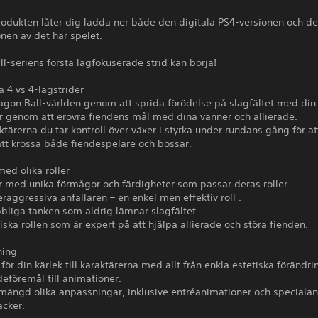
odukten låter dig ladda ner både den digitala PS4-versionen och de
nen av det här spelet.
l-seriens första lagfokuserade strid kan börja!
a 4 vs 4-lagstrider
agon Ball-världen genom att sprida förödelse på slagfältet med din
er genom att erövra fiendens mål med dina vänner och allierade.
ktärerna du tar kontroll över växer i styrka under rundans gång för at
tt krossa både fiendespelare och bossar.
med olika roller
ar med unika förmågor och färdigheter som passar deras roller.
raggressiva anfallaren – en enkel men effektiv roll .
bliga tanken som aldrig lämnar slagfältet.
iska rollen som är expert på att hjälpa allierade och störa fienden.
ning
 för din kärlek till karaktärerna med allt från enkla estetiska förändri
eföremål till animationer.
 mängd olika anpassningar, inklusive entréanimationer och speciala
acker.