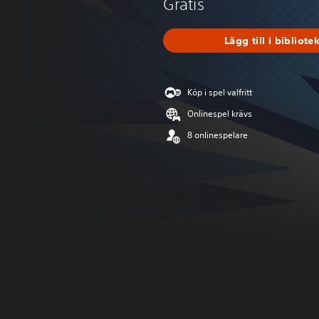
Gratis
Lägg till i bibliote
Köp i spel valfritt
Onlinespel krävs
8 onlinespelare