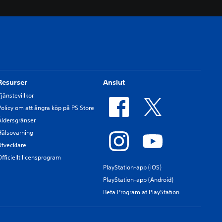
Resurser
Anslut
Tjänstevillkor
Policy om att ångra köp på PS Store
Åldersgränser
Hälsovarning
Utvecklare
Officiellt licensprogram
PlayStation-app (iOS)
PlayStation-app (Android)
Beta Program at PlayStation