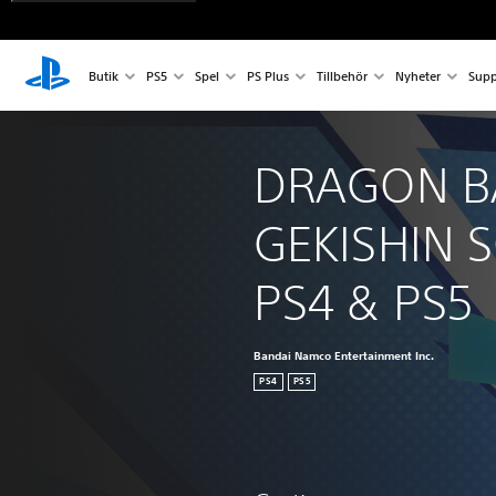
Butik
PS5
Spel
PS Plus
Tillbehör
Nyheter
Supp
DRAGON B
GEKISHIN 
PS4 & PS5
Bandai Namco Entertainment Inc.
PS4
PS5