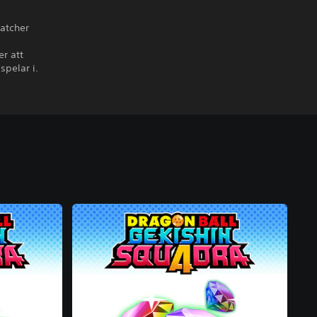
matcher
r att
spelar i.