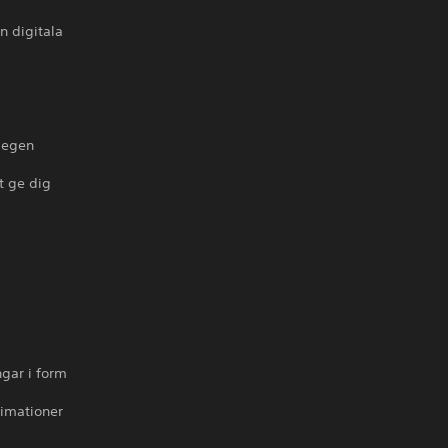
n digitala
 egen
t ge dig
ngar i form
nimationer