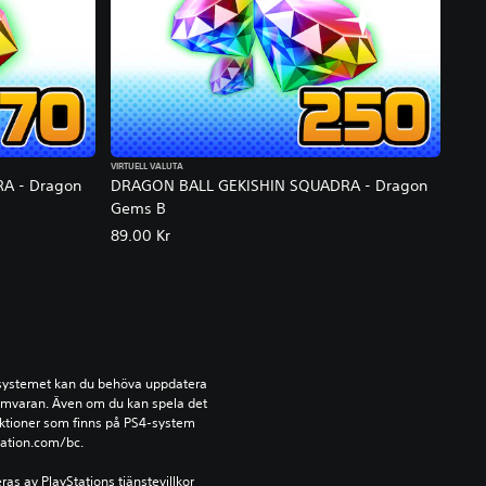
VIRTUELL VALUTA
A - Dragon
DRAGON BALL GEKISHIN SQUADRA - Dragon
Gems B
89.00 Kr
-systemet kan du behöva uppdatera 
amvaran. Även om du kan spela det 
ktioner som finns på PS4-system 
tation.com/bc.
s av PlayStations tjänstevillkor 