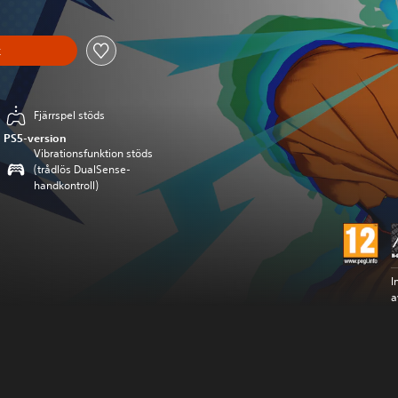
k
Fjärrspel stöds
PS5-version
Vibrationsfunktion stöds
(trådlös DualSense-
handkontroll)
I
a