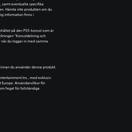
 samt eventuella specifika 
kten. Hämta inte produkten om du 
ig information finns i 
ehållet på den PS5-konsol som är 
llningen ”Konsoldelning och 
r när du loggar in med samma 
ion innan du använder denna produkt.
ntertainment Inc., med exklusiv 
t Europe. Användarvillkor för 
m/legal för fullständiga 