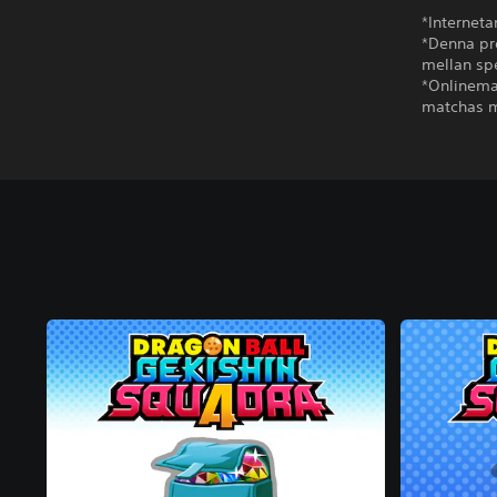
*Interneta
*Denna pr
mellan sp
*Onlinemat
matchas me