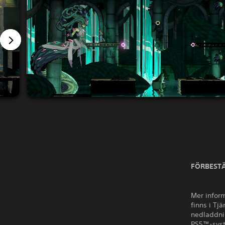
FÖRBESTÄ
Mer inform
finns i Tj
nedladdnin
PS5™-sys