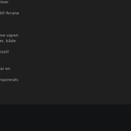
töver
ill Arcana
sive vapen
ter, både
stil!
rar en
nspirerats