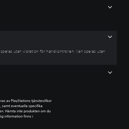
spelas utan vibration för handkontrollen, Kan spelas utan
s av PlayStations tjänstevillkor 
 samt eventuella specifika 
kten. Hämta inte produkten om du 
ig information finns i 