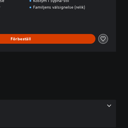
rse
Kostym i Sypha-stil
y
Familjens välsignelse (relik)
Förbeställ