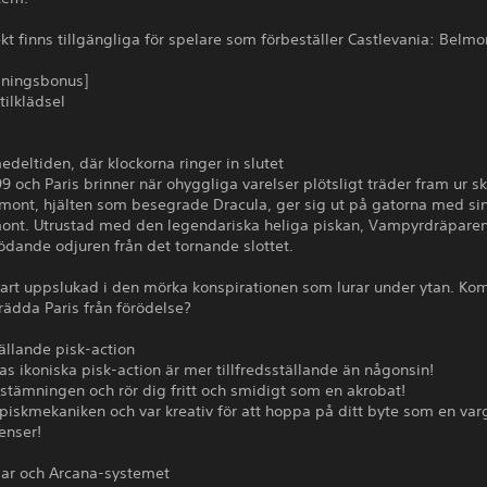
t finns tillgängliga för spelare som förbeställer Castlevania: Belmo
lningsbonus]
tilklädsel
edeltiden, där klockorna ringer in slutet
99 och Paris brinner när ohyggliga varelser plötsligt träder fram ur 
mont, hjälten som besegrade Dracula, ger sig ut på gatorna med sin
ont. Utrustad med den legendariska heliga piskan, Vampyrdräparen
ödande odjuren från det tornande slottet.
nart uppslukad i den mörka konspirationen som lurar under ytan. K
 rädda Paris från förödelse?
tällande pisk-action
as ikoniska pisk-action är mer tillfredsställande än någonsin!
stämningen och rör dig fritt och smidigt som en akrobat!
iskmekaniken och var kreativ för att hoppa på ditt byte som en var
enser!
sar och Arcana-systemet