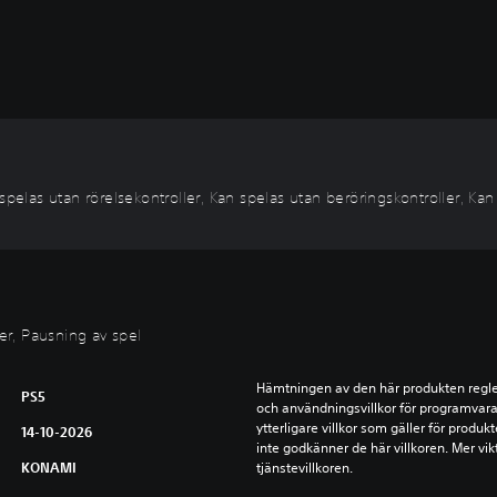
as utan rörelsekontroller, Kan spelas utan beröringskontroller, Kan 
ier, Pausning av spel
Hämtningen av den här produkten reglera
PS5
och användningsvillkor för programvara,
ytterligare villkor som gäller för produ
14-10-2026
inte godkänner de här villkoren. Mer vikt
KONAMI
tjänstevillkoren.