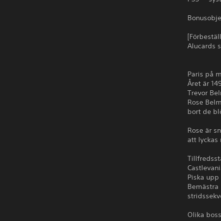
Bonusobjek
[Förbestäl
Alucards s
Paris på m
Året är 14
Trevor Bel
Rose Belm
bort de bl
Rose är s
att lyckas
Tillfredss
Castlevani
Piska upp 
Bemästra p
stridssekv
Olika bos