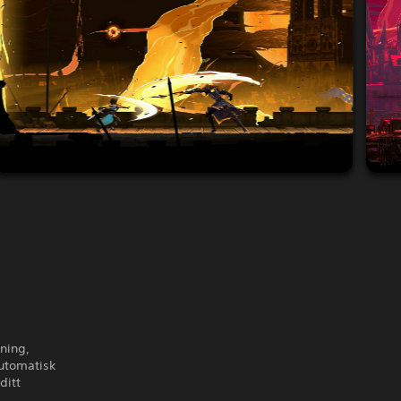
lning,
automatisk
ditt