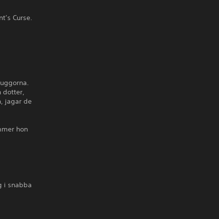
nt’s Curse.
skuggorna.
 dotter,
, jagar de
ommer hon
g i snabba