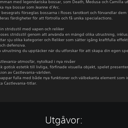
mman med legendariska bossar, som Death, Medusa och Camilla u
ka nya bossar som Jeanne d’Arc.
 besegrats förseglas bossarna i Roses tarotkort och förvandlar dem t
eras färdigheter för att förtrolla och få unika specialactions.
n stridsstil med vapen och reliker
oses stridsstil genom att använda en mängd olika utrustning, inklu
ar sju olika kategorier och Reliker som sätter igång kraftfulla effek
och defensiva.
utrustning du upptäcker när du utforskar för att skapa din egen spel
stlevania-atmosfär, nytolkad i nya nivåer
k gotisk estetik till livliga, förfinade visuella objekt, spelet presente
sion av Castlevania-världen.
mappar fulla med både nya funktioner och välbekanta element som i
ka Castlevania-titlar.
Utgåvor: