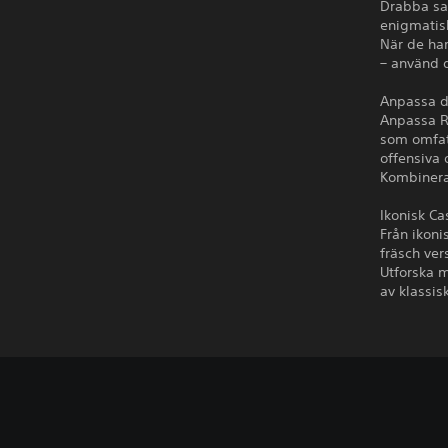
Drabba sa
enigmatis
När de har
– använd d
Anpassa di
Anpassa R
som omfatt
offensiva 
Kombinera 
Ikonisk Ca
Från ikonis
fräsch ver
Utforska 
av klassis