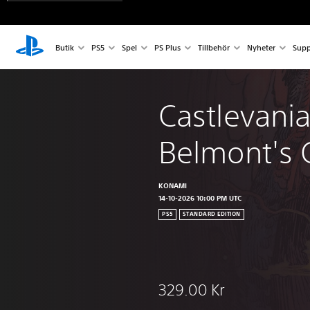
Butik
PS5
Spel
PS Plus
Tillbehör
Nyheter
Supp
Castlevania
Belmont's 
KONAMI
14-10-2026 10:00 PM UTC
PS5
STANDARD EDITION
329.00 Kr