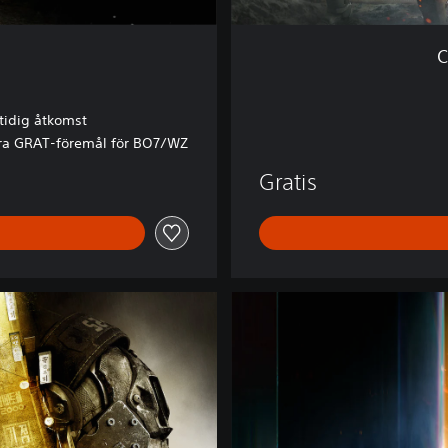
o
n
C
e
™
tidig åtkomst
a GRAT-föremål för BO7/WZ
Gratis
B
O
7
V
a
u
l