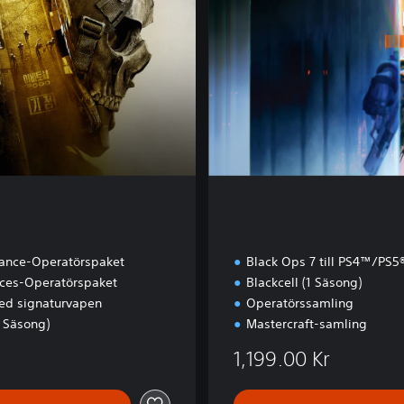
t
liance-Operatörspaket
Black Ops 7 till PS4™/PS5
rces-Operatörspaket
Blackcell (1 Säsong)
ed signaturvapen
Operatörssamling
1 Säsong)
Mastercraft-samling
1,199.00 Kr