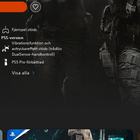
Fjärrspel stöds
PS5-version
Vibrationsfunktion och
avtryckareffekt stöds (trådlös
DualSense-handkontroll)
PS5 Pro-förbättrad
Visa alla