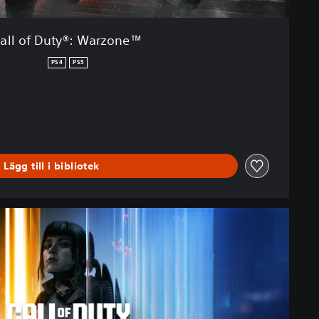
all of Duty®: Warzone™
PS4
PS5
Lägg till i bibliotek