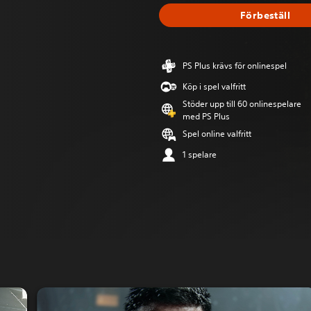
Förbeställ
PS Plus krävs för onlinespel
Köp i spel valfritt
Stöder upp till 60 onlinespelare
med PS Plus
Spel online valfritt
1 spelare