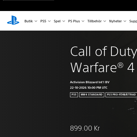
Butik
PS5
Spel
PS Plus
Tillbehör
Nyheter
Supp
Call of Dut
Warfare® 4
Activision Blizzard Int'l BV
22-10-2026 10:00 PM UTC
PS5
MW4 STANDARD
PS5 PRO-FÖRBÄTTRAD
899.00 Kr