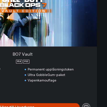
BO7 Vault
PS4
PS5
®
Permanent upplåsningstoken
Ultra GobbleGum-paket
Vapenkamouflage