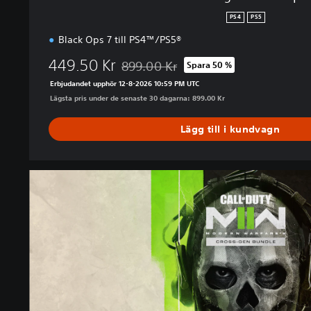
p
PS4
PS5
a
Black Ops 7 till PS4™/PS5®
k
e
449.50 Kr
899.00 Kr
Spara 50 %
Nedsatt från ursprungspriset på 899.00 K
t
Erbjudandet upphör 12-8-2026 10:59 PM UTC
Lägsta pris under de senaste 30 dagarna: 899.00 Kr
Lägg till i kundvagn
M
W
I
I
M
u
l
t
i
g