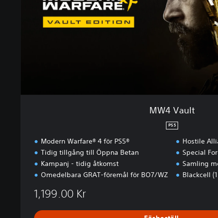
t
MW4 Vault
PS5
Modern Warfare® 4 för PS5®
Hostile Al
Tidig tillgång till Öppna Betan
Special Fo
Kampanj - tidig åtkomst
Samling m
Omedelbara GRAT-föremål för BO7/WZ
Blackcell (
1,199.00 Kr