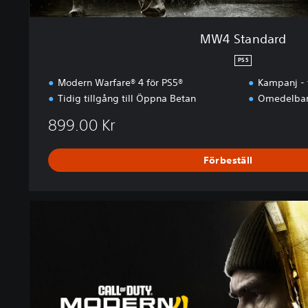
MW4 Standard
PS5
Modern Warfare® 4 för PS5®
Kampanj - 
Tidig tillgång till Öppna Betan
Omedelbar
899.00 Kr
Förbeställ
M
W
4
V
a
u
l