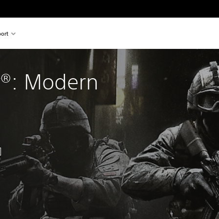
ort
y®: Modern 