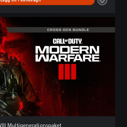
Lägg till i kundvagn
II Multigenerationspaket