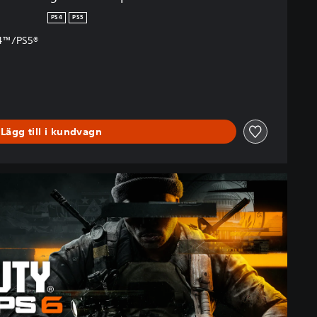
PS4
PS5
PS4™/PS5®
Lägg till i kundvagn