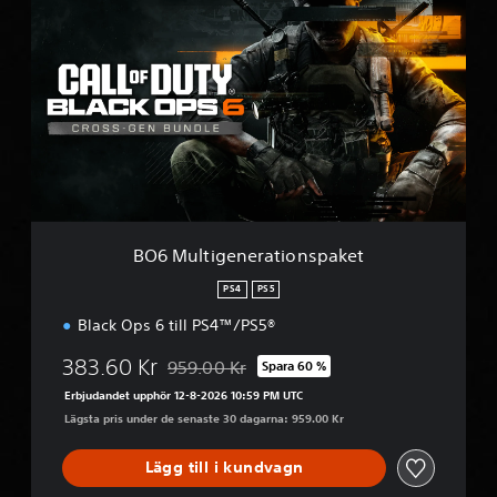
O
6
M
u
l
t
i
g
e
n
e
r
BO6 Multigenerationspaket
a
t
PS4
PS5
i
Black Ops 6 till PS4™/PS5®
o
n
383.60 Kr
959.00 Kr
s
Spara 60 %
Nedsatt från ursprungspriset på 959.00 Kr
p
Erbjudandet upphör 12-8-2026 10:59 PM UTC
a
Lägsta pris under de senaste 30 dagarna: 959.00 Kr
k
e
Lägg till i kundvagn
t