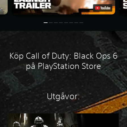
Köp Call of Duty: Black Ops 6
på PlayStation Store
Utgåvor:
M
W
4