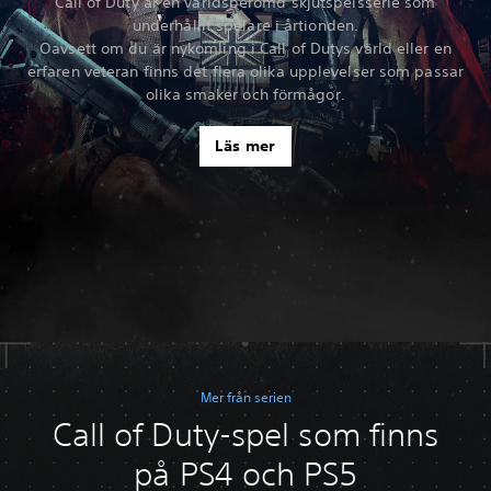
Call of Duty är en världsberömd skjutspelsserie som
underhållit spelare i årtionden.
Oavsett om du är nykomling i Call of Dutys värld eller en
erfaren veteran finns det flera olika upplevelser som passar
olika smaker och förmågor.
Läs mer
Mer från serien
Call of Duty-spel som finns
på PS4 och PS5