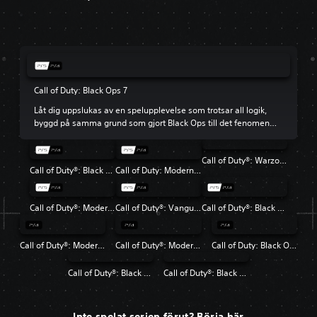
Call of Duty: Black Ops 7
Låt dig uppslukas av en spelupplevelse som trotsar all logik,
byggd på samma grund som gjort Black Ops till det fenomen
det blivit.
Call of Duty®: Warzone™
Call of Duty®: Black Ops 6
Call of Duty: Modern Warfare III
Call of Duty®: Modern Warfare® II
Call of Duty®: Vanguard
Call of Duty®: Black Ops Cold War
Call of Duty®: Modern Warfare®
Call of Duty®: Modern Warfare® 2 Campaign Remastered
Call of Duty: Black Ops 4
Call of Duty®: Black Ops
Call of Duty®: Black Ops II
Inte spelat serien förut? Börja här