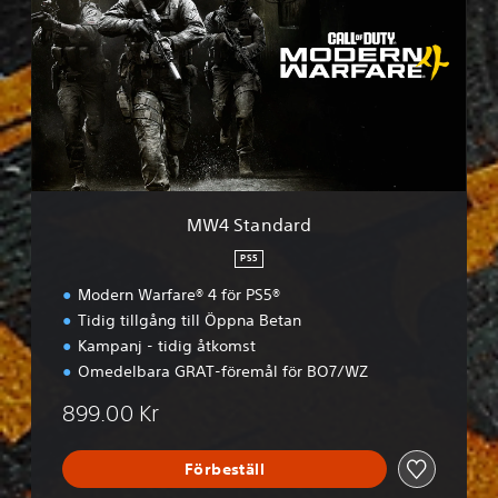
S
t
a
n
d
a
r
d
MW4 Standard
PS5
Modern Warfare® 4 för PS5®
Tidig tillgång till Öppna Betan
Kampanj - tidig åtkomst
Omedelbara GRAT-föremål för BO7/WZ
899.00 Kr
Förbeställ