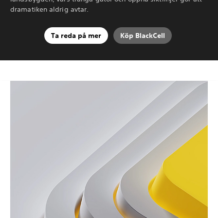
dramatiken aldrig avtar.
Ta reda på mer
Köp BlackCell