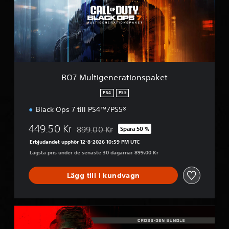
l
t
i
g
e
n
e
r
BO7 Multigenerationspaket
a
t
PS4
PS5
i
Black Ops 7 till PS4™/PS5®
o
n
449.50 Kr
899.00 Kr
s
Spara 50 %
Nedsatt från ursprungspriset på 899.00 Kr
p
Erbjudandet upphör 12-8-2026 10:59 PM UTC
a
Lägsta pris under de senaste 30 dagarna: 899.00 Kr
k
e
Lägg till i kundvagn
t
M
W