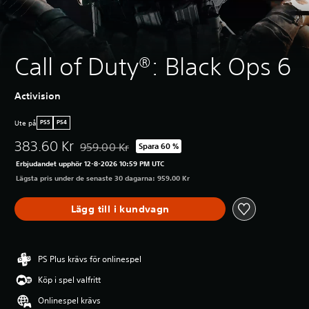
Call of Duty®: Black Ops 6
Activision
Ute på
PS5
PS4
383.60 Kr
959.00 Kr
Spara 60 %
Nedsatt från ursprungspriset på 959.00 Kr
Erbjudandet upphör 12-8-2026 10:59 PM UTC
Lägsta pris under de senaste 30 dagarna: 959.00 Kr
Lägg till i kundvagn
PS Plus krävs för onlinespel
Köp i spel valfritt
Onlinespel krävs