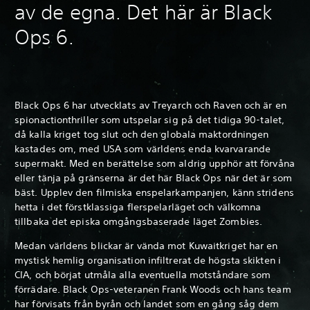
av de egna. Det här är Black
Ops 6.
Black Ops 6 har utvecklats av Treyarch och Raven och är en
spionactionthriller som utspelar sig på det tidiga 90-talet,
då kalla kriget tog slut och den globala maktordningen
kastades om, med USA som världens enda kvarvarande
supermakt. Med en berättelse som aldrig upphör att förvåna
eller tänja på gränserna är det här Black Ops när det är som
bäst. Upplev den filmiska enspelarkampanjen, känn stridens
hetta i det förstklassiga flerspelarläget och välkomna
tillbaka det episka omgångsbaserade läget Zombies.
Medan världens blickar är vända mot Kuwaitkriget har en
mystisk hemlig organisation infiltrerat de högsta skikten i
CIA, och börjat utmåla alla eventuella motståndare som
förrädare. Black Ops-veteranen Frank Woods och hans team
har förvisats från byrån och landet som en gång såg dem