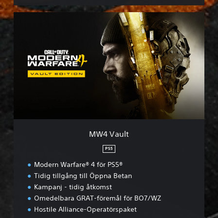
M
W
4
V
a
u
l
t
MW4 Vault
PS5
Modern Warfare® 4 för PS5®
Tidig tillgång till Öppna Betan
Kampanj - tidig åtkomst
Omedelbara GRAT-föremål för BO7/WZ
Hostile Alliance-Operatörspaket