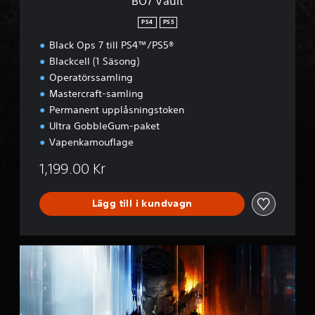
BO7 Vault
PS4
PS5
Black Ops 7 till PS4™/PS5®
Blackcell (1 Säsong)
Operatörssamling
Mastercraft-samling
Permanent upplåsningstoken
Ultra GobbleGum-paket
Vapenkamouflage
1,199.00 Kr
Lägg till i kundvagn
B
O
7
M
u