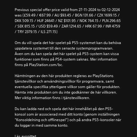
Previous special offer price valid from 27-11-2024 to 02-12-2024 
was (£59.49 / €67.99 / AU $93.45 / BGN 131.66 / CZK 1699.15 / 
DKK 509.15 / HUF 24641 / NZ $101.95 / NOK 764.15 / PLN 296.65 
/ SEK 815.15 / USD $59.49 / ZAR 1214.65 / HRK 67.99 / INR 4759 
/ TRY 2379.15 / ILS 271.15)
Om du vill spela det här spelet på PS5-systemet kan du behöva 
uppdatera systemet till den senaste systemprogramvaran. 
Även om du kan spela det här spelet på PS5-system kan vissa 
funktioner som finns på PS4-system saknas. Mer information 
finns på PlayStation.com/bc.
Hämtningen av den här produkten regleras av PlayStations 
tjänstevillkor och användningsvillkor för programvara, samt 
eventuella specifika ytterligare villkor som gäller för produkten. 
Hämta inte produkten om du inte godkänner de här villkoren. 
Mer viktig information finns i tjänstevillkoren.
Du kan ladda ned och spela det här innehållet på den PS5-
konsol som är associerad med ditt konto (genom inställningen 
”Konsoldelning och offlinespel”) och på andra PS5-konsoler när 
du loggar in med samma konto.
Läs avsnittet 