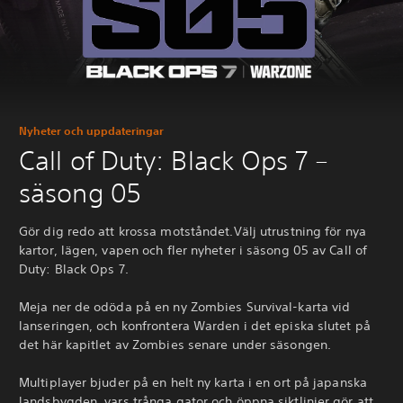
Nyheter och uppdateringar
Call of Duty: Black Ops 7 –
säsong 05
Gör dig redo att krossa motståndet.Välj utrustning för nya
kartor, lägen, vapen och fler nyheter i säsong 05 av Call of
Duty: Black Ops 7.
Meja ner de odöda på en ny Zombies Survival-karta vid
lanseringen, och konfrontera Warden i det episka slutet på
det här kapitlet av Zombies senare under säsongen.
Multiplayer bjuder på en helt ny karta i en ort på japanska
landsbygden, vars trånga gator och öppna siktlinjer gör att