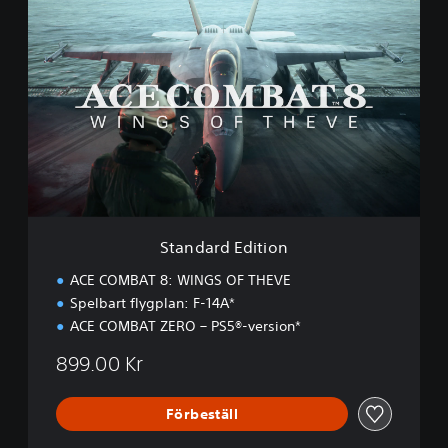
S
t
a
n
d
a
r
d
E
d
i
t
i
Standard Edition
o
n
ACE COMBAT 8: WINGS OF THEVE
Spelbart flygplan: F-14A*
ACE COMBAT ZERO – PS5®-version*
899.00 Kr
Förbeställ