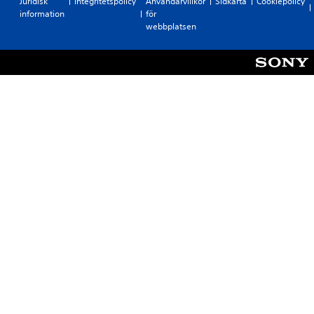
Juridisk
Integritetspolicy
Användarvillkor
Sidkarta
Cookiepolicy
information
för
webbplatsen