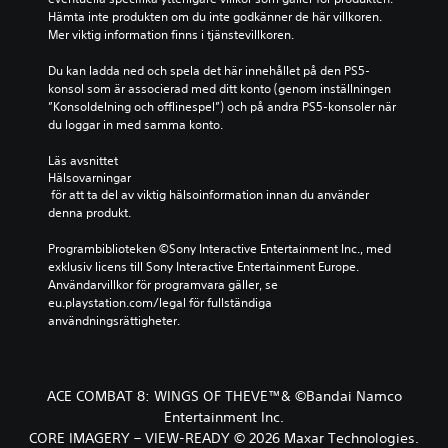
Hämta inte produkten om du inte godkänner de här villkoren. 
Mer viktig information finns i tjänstevillkoren.
Du kan ladda ned och spela det här innehållet på den PS5-
konsol som är associerad med ditt konto (genom inställningen 
”Konsoldelning och offlinespel”) och på andra PS5-konsoler när 
du loggar in med samma konto.
Läs avsnittet 
Hälsovarningar
 för att ta del av viktig hälsoinformation innan du använder 
denna produkt.
Programbiblioteken ©Sony Interactive Entertainment Inc., med 
exklusiv licens till Sony Interactive Entertainment Europe. 
Användarvillkor för programvara gäller, se 
eu.playstation.com/legal för fullständiga 
användningsrättigheter.
ACE COMBAT 8: WINGS OF THEVE™& ©Bandai Namco
Entertainment Inc.
CORE IMAGERY – VIEW-READY © 2026 Maxar Technologies.