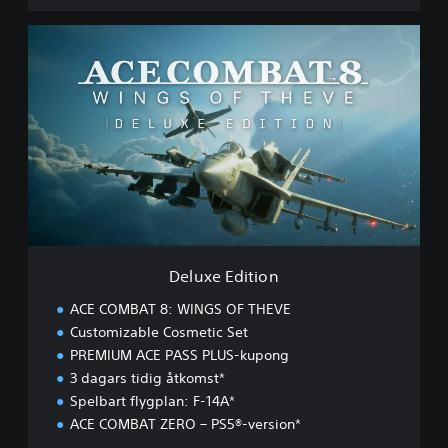
D
e
l
u
x
e
E
d
i
t
i
o
n
Deluxe Edition
ACE COMBAT 8: WINGS OF THEVE
Customizable Cosmetic Set
PREMIUM ACE PASS PLUS-kupong
3 dagars tidig åtkomst*
Spelbart flygplan: F-14A*
ACE COMBAT ZERO – PS5®-version*