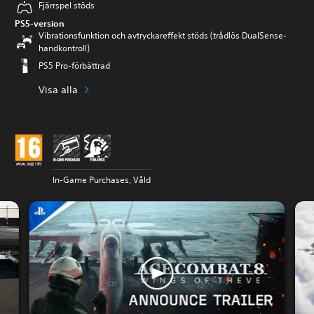
Fjärrspel stöds
PS5-version
Vibrationsfunktion och avtryckareffekt stöds (trådlös DualSense-
handkontroll)
PS5 Pro-förbättrad
Visa alla
In-Game Purchases, Våld