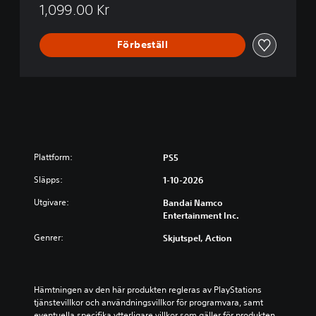
1,099.00 Kr
Förbeställ
Plattform:
PS5
Släpps:
1-10-2026
Utgivare:
Bandai Namco
Entertainment Inc.
Genrer:
Skjutspel, Action
Hämtningen av den här produkten regleras av PlayStations 
tjänstevillkor och användningsvillkor för programvara, samt 
eventuella specifika ytterligare villkor som gäller för produkten. 