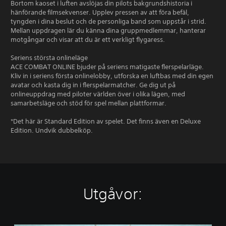
Bortom kaoset i luften avslöjas din pilots bakgrundshistoria i
hänförande filmsekvenser. Upplev pressen av att föra befäl,
tyngden i dina beslut och de personliga band som uppstår i strid.
Mellan uppdragen lär du känna dina gruppmedlemmar, hanterar
motgångar och visar att du är ett verkligt flygaress.
Seriens största onlineläge
ACE COMBAT ONLINE bjuder på seriens matigaste flerspelarläge.
Kliv in i seriens första onlinelobby, utforska en luftbas med din egen
avatar och kasta dig in i flerspelarmatcher. Ge dig ut på
onlineuppdrag med piloter världen över i olika lägen, med
samarbetsläge och stöd för spel mellan plattformar.
*Det här är Standard Edition av spelet. Det finns även en Deluxe
Edition. Undvik dubbelköp.
Utgåvor: