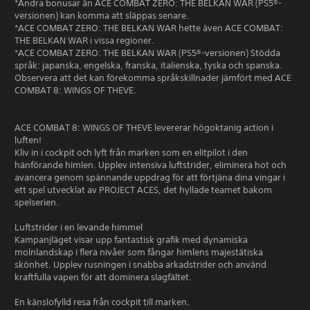
*Andra bonusar än ACE COMBAT ZERO: THE BELKAN WAR (PS5®-
versionen) kan komma att släppas senare.
*ACE COMBAT ZERO: THE BELKAN WAR hette även ACE COMBAT:
THE BELKAN WAR i vissa regioner.
*ACE COMBAT ZERO: THE BELKAN WAR (PS5®-versionen) Stödda
språk: japanska, engelska, franska, italienska, tyska och spanska.
Observera att det kan förekomma språkskillnader jämfört med ACE
COMBAT 8: WINGS OF THEVE.
ACE COMBAT 8: WINGS OF THEVE levererar högoktanig action i
luften!
Kliv in i cockpit och lyft från marken som en elitpilot i den
hänförande himlen. Upplev intensiva luftstrider, eliminera hot och
avancera genom spännande uppdrag för att förtjäna dina vingar i
ett spel utvecklat av PROJECT ACES, det hyllade teamet bakom
spelserien.
Luftstrider i en levande himmel
Kampanjläget visar upp fantastisk grafik med dynamiska
molnlandskap i flera nivåer som fångar himlens majestätiska
skönhet. Upplev rusningen i snabba arkadstrider och använd
kraftfulla vapen för att dominera slagfältet.
En känslofylld resa från cockpit till marken.