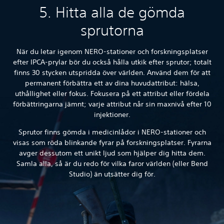
5. Hitta alla de gömda
sprutorna
När du letar igenom NERO-stationer och forskningsplatser
efter IPCA-prylar bör du också hålla utkik efter sprutor; totalt
finns 30 stycken utspridda över världen. Använd dem för att
permanent förbättra ett av dina huvudattribut: hälsa,
uthållighet eller fokus. Fokusera på ett attribut eller fördela
förbättringarna jämnt; varje attribut når sin maxnivå efter 10
injektioner.
Sprutor finns gömda i medicinlådor i NERO-stationer och
visas som röda blinkande fyrar på forskningsplatser. Fyrarna
avger dessutom ett unikt ljud som hjälper dig hitta dem.
Samla alla, så är du redo för vilka faror världen (eller Bend
Studio) än utsätter dig för.