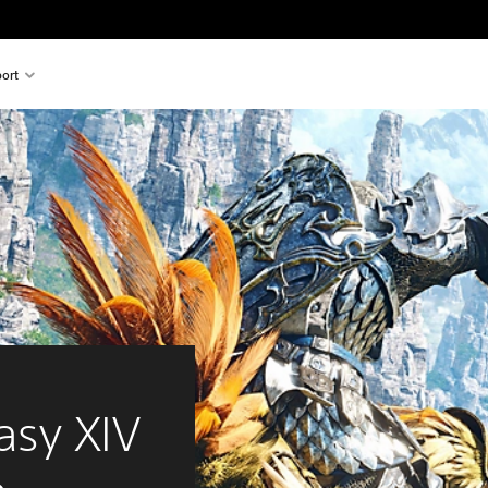
ort
asy XIV