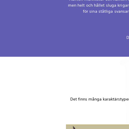
men helt och hållet sluga kriga
för sina ståtliga svansar
D
Det finns många karaktärstyper