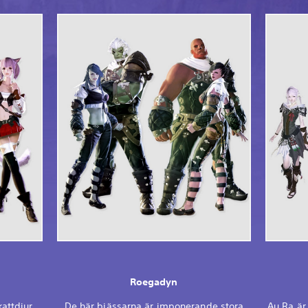
Roegadyn
attdjur,
De här bjässarna är imponerande stora
Au Ra ä