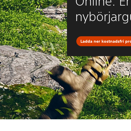
Online: E
nybörjarg
Ladda ner kostnadsfri pr