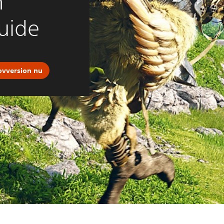
n
uide
ovversion nu