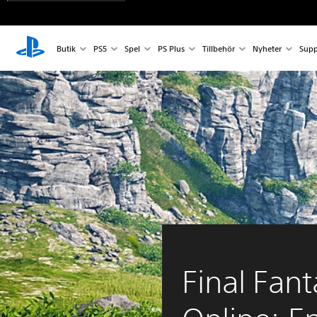
Butik
PS5
Spel
PS Plus
Tillbehör
Nyheter
Supp
Final Fant