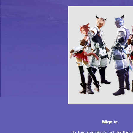
Miqo’te
Hälften människor och hälften k