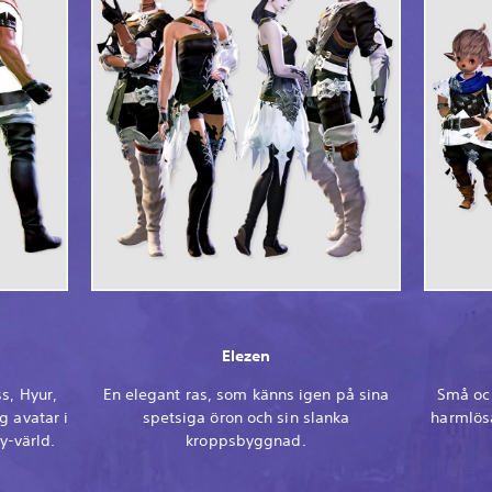
Elezen
s, Hyur,
En elegant ras, som känns igen på sina
Små och
g avatar i
spetsiga öron och sin slanka
harmlösa
y-värld.
kroppsbyggnad.