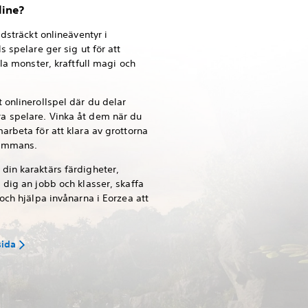
line?
idsträckt onlineäventyr i
s spelare ger sig ut för att
ala monster, kraftfull magi och
 onlinerollspel där du delar
a spelare. Vinka åt dem när du
arbeta för att klara av grottorna
sammans.
din karaktärs färdigheter,
 dig an jobb och klasser, skaffa
 och hjälpa invånarna i Eorzea att
sida