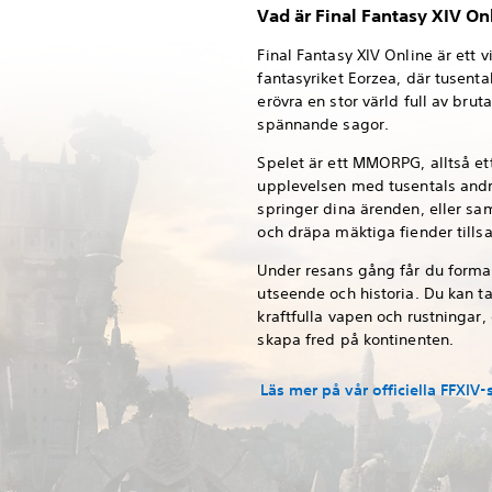
Vad är Final Fantasy XIV On
Final Fantasy XIV Online är ett v
fantasyriket Eorzea, där tusental
erövra en stor värld full av brut
spännande sagor.
Spelet är ett MMORPG, alltså ett
upplevelsen med tusentals andr
springer dina ärenden, eller sam
och dräpa mäktiga fiender till
Under resans gång får du forma 
utseende och historia. Du kan ta
kraftfulla vapen och rustningar,
skapa fred på kontinenten.
Läs mer på vår officiella FFXIV-