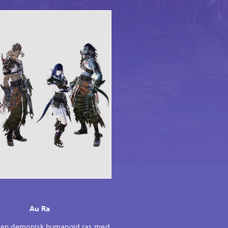
Au Ra
r en demonisk humanoid ras med