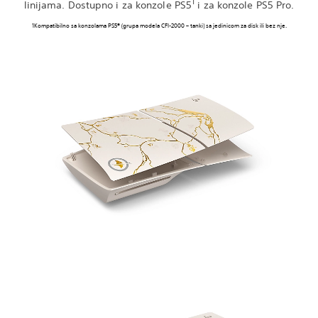
1
linijama. Dostupno i za konzole PS5
i za konzole PS5 Pro.
1Kompatibilno sa konzolama PS5® (grupa modela CFI-2000 – tanki) sa jedinicom za disk ili bez nje.