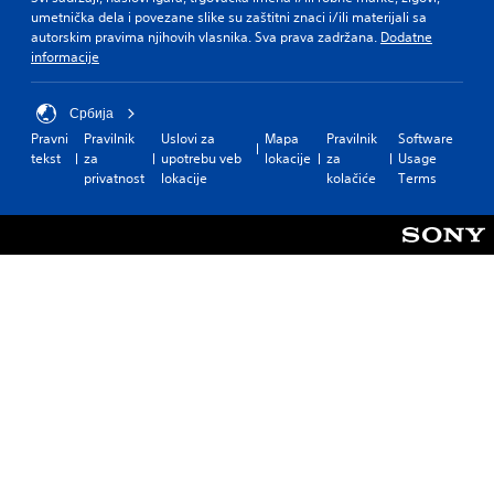
umetnička dela i povezane slike su zaštitni znaci i/ili materijali sa
autorskim pravima njihovih vlasnika. Sva prava zadržana.
Dodatne
informacije
Србија
Pravni
Pravilnik
Uslovi za
Mapa
Pravilnik
Software
tekst
za
upotrebu veb
lokacije
za
Usage
privatnost
lokacije
kolačiće
Terms