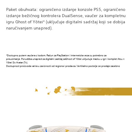
Paket obuhvata: ograničeno izdanje konzole PS5, ograničeno
izdanje bežičnog kontrolera DualSense, vaučer za kompletnu
igru Ghost of Yōtei* (uključuje digitalni sadržaj koji se dobija
naručivanjem unapred).
*Dostupno putem vaučera s kodom. Račun za PlayStation i internetska veza su potrebno za
preuzimanje. Porudžba unapred za digitalni sadržaj zaGhost of Yōtei uključuje masku u igri i komplet Atsu +
Yōtei Six Avatar (7x).
Dostupnost proizvoda varira u zavisnosti od regiona i prodavca. Vertikalno postolje se prodaje zasebno