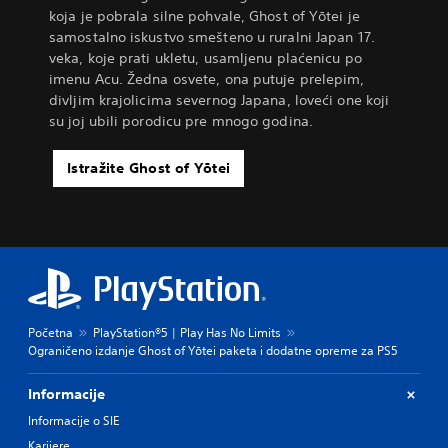
koja je pobrala silne pohvale, Ghost of Yōtei je
samostalno iskustvo smešteno u ruralni Japan 17.
veka, koje prati ukletu, usamljenu plaćenicu po
imenu Acu. Žedna osvete, ona putuje prelepim,
divljim krajolicima severnog Japana, loveći one koji
su joj ubili porodicu pre mnogo godina.
Istražite Ghost of Yōtei
Početna
PlayStation®5 | Play Has No Limits
Ograničeno izdanje Ghost of Yōtei paketa i dodatne opreme za PS5
Informacije
Informacije o SIE
Karijere