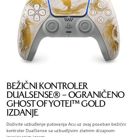
BEŽIČNI KONTROLER
DUALSENSE® – OGRANIČENO
GHOST OF YOTEI™ GOLD
IZDANJE
Doživite uzbuđenje putovanja Acu uz ovaj poseban bežični
kontroler DualSense sa uzbudljivim zlatnim dizajnom
inspirisanim igrom.