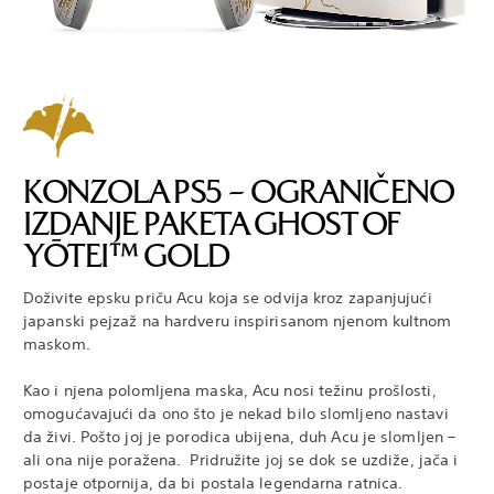
KONZOLA PS5 – OGRANIČENO
IZDANJE PAKETA GHOST OF
YŌTEI™ GOLD
Doživite epsku priču Acu koja se odvija kroz zapanjujući
japanski pejzaž na hardveru inspirisanom njenom kultnom
maskom.
Kao i njena polomljena maska, Acu nosi težinu prošlosti,
omogućavajući da ono što je nekad bilo slomljeno nastavi
da živi. Pošto joj je porodica ubijena, duh Acu je slomljen –
ali ona nije poražena. Pridružite joj se dok se uzdiže, jača i
postaje otpornija, da bi postala legendarna ratnica.