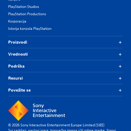
PlayStation Studios
PlayStation Productions
Korporacija
Istorija konzola PlayStation
Proizvodi
Vrednosti
Podrška
Resursi
Povežite se
© 2026 Sony Interactive Entertainment Europe Limited (SIEE)
Svi sadržaji, naslovi igara, trgovačka imena i/ili robne marke, žigovi,