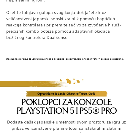
Osetite tutnjavu galopa svog konja dok jašete kroz
veličanstveni japanski seoski krajolik pomoću haptičkih
reakcija kontrolera i pripremite sečivo za izvođenje hirurški
preciznih kombo poteza pomoću adaptivnih okidača
bežičnog kontrolera DualSense.
Dostupnost proizvoda varira u zavisnosti od regiona i prodavca. Igra Ghost of Yōtei™ prodaje se zasebno.
Ograničeno izdanje Ghost of Yōtei Gold
POKLOPCI ZA KONZOLE
PLAYSTATION 5 I PS5® PRO
Dodajte dašak japanske umetnosti svom prostoru za igru uz
prikaz veličanstvene planine Jotei sa istaknutim zlatnim