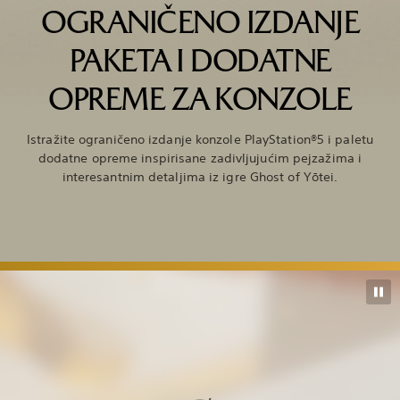
OGRANIČENO IZDANJE
PAKETA I DODATNE
OPREME ZA KONZOLE
Istražite ograničeno izdanje konzole PlayStation®5 i paletu
dodatne opreme inspirisane zadivljujućim pejzažima i
interesantnim detaljima iz igre Ghost of Yōtei.