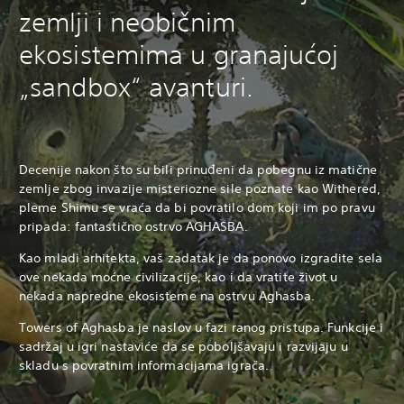
zemlji i neobičnim
ekosistemima u granajućoj
„sandbox“ avanturi.
Decenije nakon što su bili prinuđeni da pobegnu iz matične
zemlje zbog invazije misteriozne sile poznate kao Withered,
pleme Shimu se vraća da bi povratilo dom koji im po pravu
pripada: fantastično ostrvo AGHASBA.
Kao mladi arhitekta, vaš zadatak je da ponovo izgradite sela
ove nekada moćne civilizacije, kao i da vratite život u
nekada napredne ekosisteme na ostrvu Aghasba.
Towers of Aghasba je naslov u fazi ranog pristupa. Funkcije i
sadržaj u igri nastaviće da se poboljšavaju i razvijaju u
skladu s povratnim informacijama igrača.