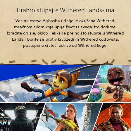
Hrabro stupajte Withered Lands-ima
Većina ostrva Aghasba i dalje je okužena Withered,
mračnom silom koja upija život iz svega što dodirne.
Izradite oružje, oklop i eliksire pre no što stupite u Withered
Lands i borite se protiv krvožednih Withered čudovišta,
postepeno čisteći ostrvo od Withered kuge.