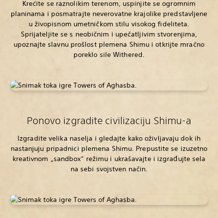
Krećite se raznolikim terenom, uspinjite se ogromnim
planinama i posmatrajte neverovatne krajolike predstavljene
u živopisnom umetničkom stilu visokog fideliteta.
Sprijateljite se s neobičnim i upečatljivim stvorenjima,
upoznajte slavnu prošlost plemena Shimu i otkrijte mračno
poreklo sile Withered.
Ponovo izgradite civilizaciju Shimu-a
Izgradite velika naselja i gledajte kako oživljavaju dok ih
nastanjuju pripadnici plemena Shimu. Prepustite se izuzetno
kreativnom „sandbox“ režimu i ukrašavajte i izgrađujte sela
na sebi svojstven način.