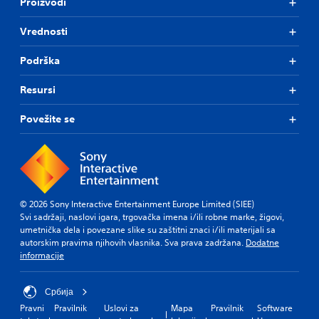
r
Proizvodi
n
s
t
l
t
s
l
t
o
e
e
y
Vrednosti
a
r
s
t
w
b
e
t
h
S
Podrška
l
a
h
e
u
e
d
e
r
b
S
Resursi
.
a
e
t
t
u
y
i
i
d
Povežite se
o
t
V
i
c
u
l
i
o
l
k
e
s
o
e
S
s
u
u
f
a
e
a
t
t
r
n
l
p
o
e
s
© 2026 Sony Interactive Entertainment Europe Limited (SIEE)
u
C
f
p
Svi sadržaji, naslovi igara, trgovačka imena i/ili robne marke, žigovi,
i
t
f
o
r
umetnička dela i povezane slike su zaštitni znaci i/ili materijali sa
t
s
.
m
e
autorskim pravima njihovih vlasnika. Sva prava zadržana.
Dodatne
i
o
s
f
informacije
t
v
e
o
h
i
n
r
a
t
t
Србија
t
t
e
y
Pravni
Pravilnik
Uslovi za
Mapa
Pravilnik
Software
(
s
d
(