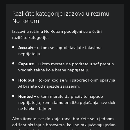
Različite kategorije izazova u režimu
No Return
Izazovi u režimu No Return podeljeni su u četiri
različite kategorije:
Assault
– u kom se suprotstavljate talasima
neprijatelja.
Capture
– u kom morate da prodrete u sef prepun
vrednih zaliha koje brane neprijatelji.
Holdout
– tokom kog se vi i saborac kojim upravlja
AI branite od najezde zaraženih.
Hunted
– u kom morate da preživite napade
neprijatelja, kom stalno pristižu pojačanja, sve dok
ne istekne tajmer.
Ako stignete sve do kraja rana, borićete se u jednom
od šest okršaja s bosovima, koji se otključavaju jedan