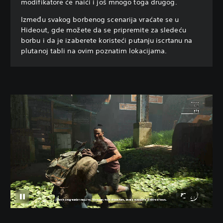
modifikatore će naići i još mnogo toga drugog.
Između svakog borbenog scenarija vraćate se u
Hideout, gde možete da se pripremite za sledeću
borbu i da je izaberete koristeći putanju iscrtanu na
plutanoj tabli na ovim poznatim lokacijama.