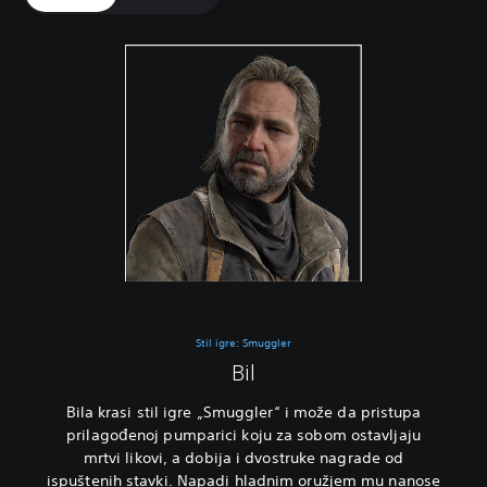
Stil igre: Smuggler
Bil
Bila krasi stil igre „Smuggler“ i može da pristupa
prilagođenoj pumparici koju za sobom ostavljaju
mrtvi likovi, a dobija i dvostruke nagrade od
ispuštenih stavki. Napadi hladnim oružjem mu nanose