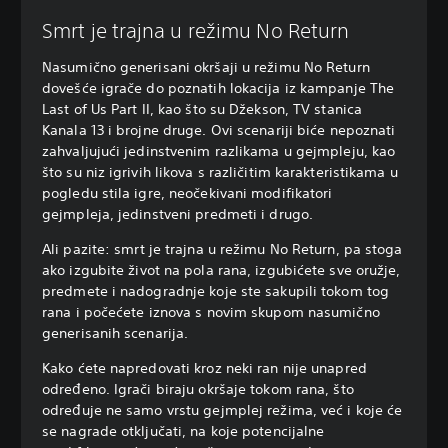
Smrt je trajna u režimu No Return
Nasumično generisani okršaji u režimu No Return
dovešće igrače do poznatih lokacija iz kampanje The
Last of Us Part II, kao što su Džekson, TV stanica
Kanala 13 i brojne druge. Ovi scenariji biće nepoznati
zahvaljujući jedinstvenim razlikama u gejmpleju, kao
što su niz igrivih likova s različitim karakteristikama u
pogledu stila igre, neočekivani modifikatori
gejmpleja, jedinstveni predmeti i drugo.
Ali pazite: smrt je trajna u režimu No Return, pa stoga
ako izgubite život na pola rana, izgubićete sve oružje,
predmete i nadogradnje koje ste sakupili tokom tog
rana i počećete iznova s novim skupom nasumično
generisanih scenarija.
Kako ćete napredovati kroz neki ran nije unapred
određeno. Igrači biraju okršaje tokom rana, što
određuje ne samo vrstu gejmplej režima, već i koje će
se nagrade otključati, na koje potencijalne