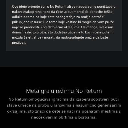
Ove ideje prenete su i u No Return, ali se nadogradnje poništavaju
nakon svakog rana, tako da ćete usput morati da donosite teške
odluke o tome na koje ćete nadogradnje za oružje potrošiti
prikupljene resurse ili o tome koje veštine bi mogle da vam pruže
najviše prednosti u predstojećim okršajima. Osim toga, svaki ran
donosi različito oružje, što dodatno utiče na to kojim ćete putem
možda želeti, ili pak morati, da nadograđujete oružje da biste
preživeli.
Metaigra u režimu No Return
No Return omogućava igračima da izaberu sopstveni put i
stave umeće na probu u ranovima s nasumično generisanim
okršajima, što znači da ćete se naći na poznatim mestima s
neočekivanim obrtima u borbama.