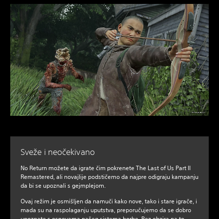
Sveže i neočekivano
No Return možete da igrate čim pokrenete The Last of Us Part II
Remastered, ali novajlije podstičemo da najpre odigraju kampanju
da bi se upoznali s gejmplejom.
Ovaj režim je osmišljen da namuči kako nove, tako i stare igrače, i
mada su na raspolaganju uputstva, preporučujemo da se dobro
upoznate s osnovama našeg sistema borbe. Bez obzira na to