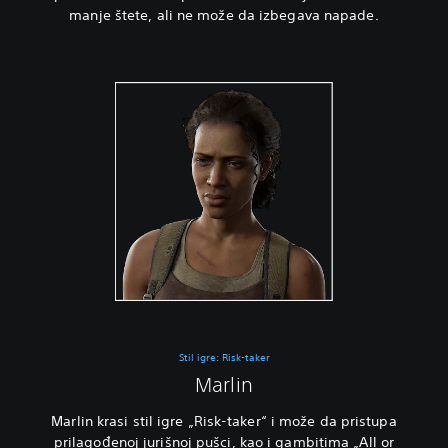
manje štete, ali ne može da izbegava napade.
Stil igre: Risk-taker
Marlin
Marlin krasi stil igre „Risk-taker“ i može da pristupa
prilagođenoj jurišnoj pušci, kao i gambitima „All or