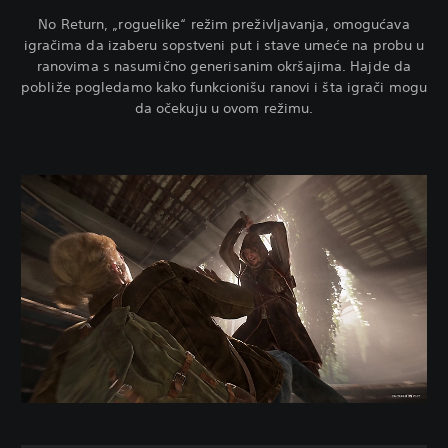
No Return, „roguelike“ režim preživljavanja, omogućava
igračima da izaberu sopstveni put i stave umeće na probu u
ranovima s nasumično generisanim okršajima. Hajde da
pobliže pogledamo kako funkcionišu ranovi i šta igrači mogu
da očekuju u ovom režimu.