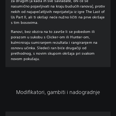
za drugim (a kada ih sve savladate, oni će se
nasumično pojavljivati na kraju budućih ranova), protiv
nekih od najupečatljivih neprijatelja iz igre The Last of
Us Part II, ali ti okršaji neće nužno ličiti na prve okršaje
s tim bosovima.
Ranovi, bez obzira na to završe li se pobedom ili
porazom u sukobu s Clicker-om ili Hunter-om,
kulminiraju sumiranjem rezultata i rangiranjem na
osnovu učinka. Sledeći ran biće drugačiji od
prethodnog, s novim skupom okršaja pri svakom
novom pokušaju.
Modifikatori, gambiti i nadogradnje