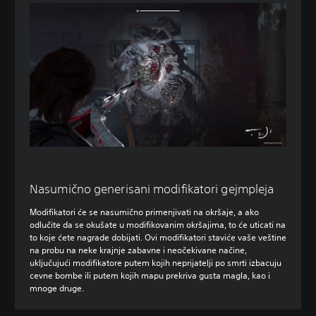
Nasumično generisani modifikatori gejmpleja
Modifikatori će se nasumično primenjivati na okršaje, a ako
odlučite da se okušate u modifikovanim okršajima, to će uticati na
to koje ćete nagrade dobijati. Ovi modifikatori staviće vaše veštine
na probu na neke krajnje zabavne i neočekivane načine,
uključujući modifikatore putem kojih neprijatelji po smrti izbacuju
cevne bombe ili putem kojih mapu prekriva gusta magla, kao i
mnoge druge.