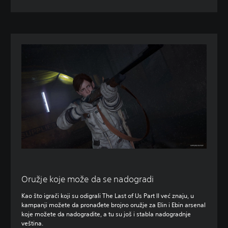
Oružje koje može da se nadogradi
Kao što igrači koji su odigrali The Last of Us Part II već znaju, u
kampanji možete da pronađete brojno oružje za Elin i Ebin arsenal
koje možete da nadogradite, a tu su još i stabla nadogradnje
veština.