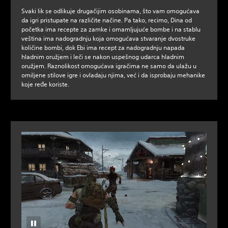
Svaki lik se odlikuje drugačijim osobinama, što vam omogućava
da igri pristupate na različite načine. Pa tako, recimo, Dina od
početka ima recepte za zamke i omamljujuće bombe i na stablu
veština ima nadogradnju koja omogućava stvaranje dvostruke
količine bombi, dok Ebi ima recept za nadogradnju napada
hladnim oružjem i leči se nakon uspešnog udarca hladnim
oružjem. Raznolikost omogućava igračima ne samo da ulažu u
omiljene stilove igre i ovladaju njima, već i da isprobaju mehanike
koje ređe koriste.