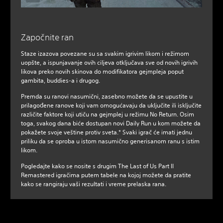
Započnite ran
Staze izazova povezane su sa svakim igrivim likom i režimom
uopšte, a ispunjavanje ovih ciljeva otključava sve od novih igrivih
likova preko novih skinova do modifikatora gejmpleja poput
gambita, buddies-a i drugog.
Premda su ranovi nasumični, zasebno možete da se upustite u
prilagođene ranove koji vam omogućavaju da uključite ili isključite
različite faktore koji utiču na gejmplej u režimu No Return. Osim
toga, svakog dana biće dostupan novi Daily Run u kom možete da
pokažete svoje veštine protiv sveta.* Svaki igrač će imati jednu
priliku da se oproba u istom nasumično generisanom ranu s istim
likom.
Pogledajte kako se nosite s drugim The Last of Us Part II
Remastered igračima putem tabele na kojoj možete da pratite
kako se rangiraju vaši rezultati i vreme prelaska rana.