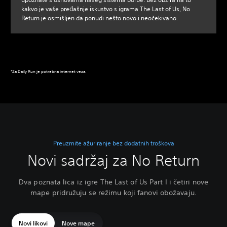
kakvo je vaše pređašnje iskustvo s igrama The Last of Us, No
Return je osmišljen da ponudi nešto novo i neočekivano.
*Za Daily Run je potrebna internet veza.
Preuzmite ažuriranje bez dodatnih troškova
Novi sadržaj za No Return
Dva poznata lica iz igre The Last of Us Part I i četiri nove
mape pridružuju se režimu koji fanovi obožavaju.
Novi likovi
Nove mape