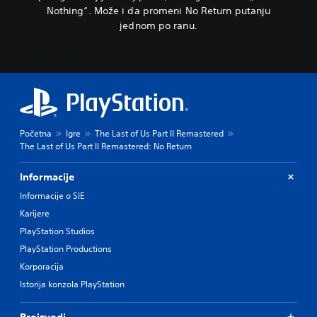
Nothing“. Može i da promeni No Return putanju
jednom po ranu.
Početna
Igre
The Last of Us Part II Remastered
The Last of Us Part II Remastered: No Return
Informacije
Informacije o SIE
Karijere
PlayStation Studios
PlayStation Productions
Korporacija
Istorija konzola PlayStation
Proizvodi