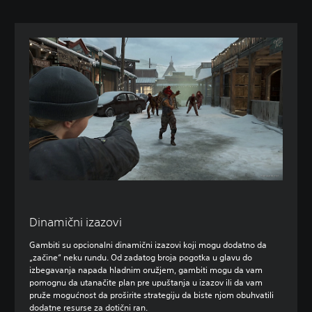
Dinamični izazovi
Gambiti su opcionalni dinamični izazovi koji mogu dodatno da
„začine“ neku rundu. Od zadatog broja pogotka u glavu do
izbegavanja napada hladnim oružjem, gambiti mogu da vam
pomognu da utanačite plan pre upuštanja u izazov ili da vam
pruže mogućnost da proširite strategiju da biste njom obuhvatili
dodatne resurse za dotični ran.