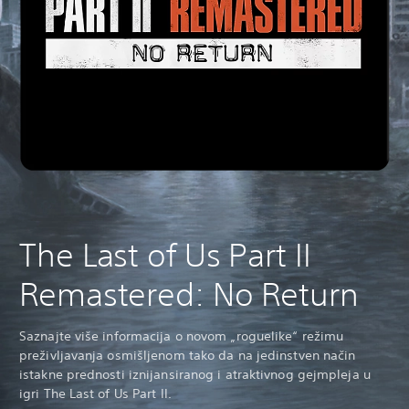
The Last of Us Part II
Remastered: No Return
Saznajte više informacija o novom „roguelike“ režimu
preživljavanja osmišljenom tako da na jedinstven način
istakne prednosti iznijansiranog i atraktivnog gejmpleja u
igri The Last of Us Part II.