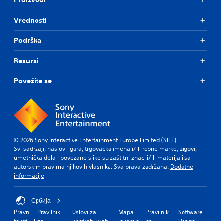
Vrednosti
Podrška
Resursi
Povežite se
© 2026 Sony Interactive Entertainment Europe Limited (SIEE)
Svi sadržaji, naslovi igara, trgovačka imena i/ili robne marke, žigovi,
umetnička dela i povezane slike su zaštitni znaci i/ili materijali sa
autorskim pravima njihovih vlasnika. Sva prava zadržana.
Dodatne
informacije
Србија
Pravni
Pravilnik
Uslovi za
Mapa
Pravilnik
Software
tekst
za
upotrebu veb
lokacije
za
Usage