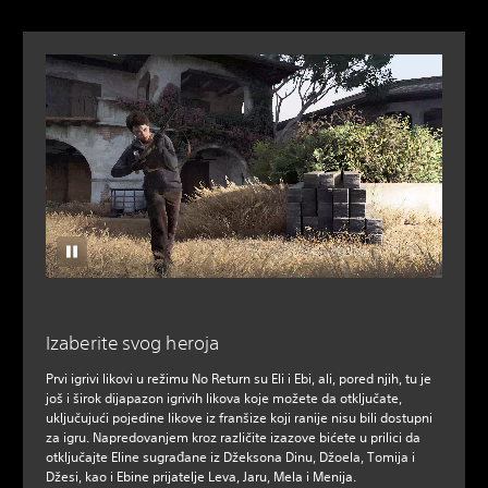
Izaberite svog heroja
Prvi igrivi likovi u režimu No Return su Eli i Ebi, ali, pored njih, tu je
još i širok dijapazon igrivih likova koje možete da otključate,
uključujući pojedine likove iz franšize koji ranije nisu bili dostupni
za igru. Napredovanjem kroz različite izazove bićete u prilici da
otključajte Eline sugrađane iz Džeksona Dinu, Džoela, Tomija i
Džesi, kao i Ebine prijatelje Leva, Jaru, Mela i Menija.