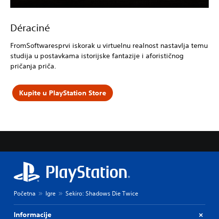
Déraciné
FromSoftwaresprvi iskorak u virtuelnu realnost nastavlja temu
studija u postavkama istorijske fantazije i aforističnog
pričanja priča.
Kupite u PlayStation Store
Početna
Igre
Sekiro: Shadows Die Twice
Informacije