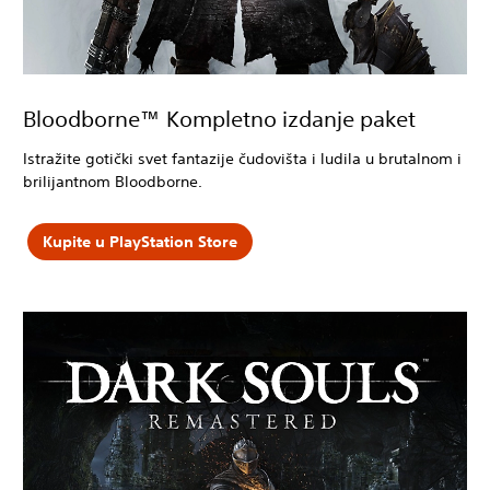
Bloodborne™ Kompletno izdanje paket
Istražite gotički svet fantazije čudovišta i ludila u brutalnom i
brilijantnom Bloodborne.
Kupite u PlayStation Store