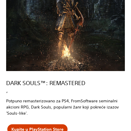
DARK SOULS™: REMASTERED
‚
Potpuno remasterizovano za PS4, FromSoftware seminalni
akcioni RPG, Dark Souls, popularni žanr koji pokreće izazov
'Souls-like'.
Kupite u PlayStation Store