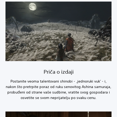
Priča o izdaji
Postanite veoma talentovani shinobi - ‚jednoruki vuk' - i,
nakon što pretrpite poraz od ruku senovitog Ashina samuraja,
probuđeni od strane vaše sudbine, vratite svog gospodara i
osvetite se svom neprijatelju po svaku cenu.