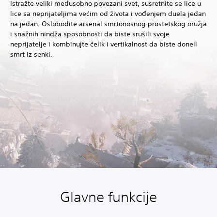
Istražte veliki međusobno povezani svet, susretnite se lice u
lice sa neprijateljima većim od života i vođenjem duela jedan
na jedan. Oslobodite arsenal smrtonosnog prostetskog oružja
i snažnih nindža sposobnosti da biste srušili svoje
neprijatelje i kombinujte čelik i vertikalnost da biste doneli
smrt iz senki.
Glavne funkcije