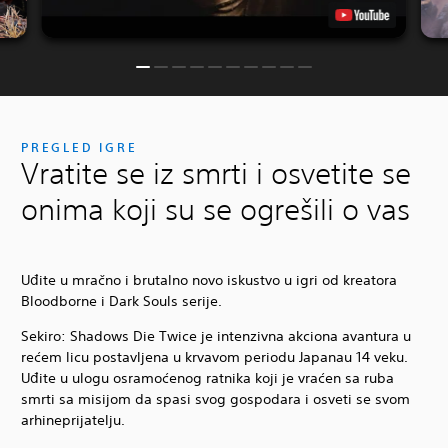
PREGLED IGRE
Vratite se iz smrti i osvetite se
onima koji su se ogrešili o vas
Uđite u mračno i brutalno novo iskustvo u igri od kreatora
Bloodborne i Dark Souls serije.
Sekiro: Shadows Die Twice je intenzivna akciona avantura u
rećem licu postavljena u krvavom periodu Japanau 14 veku.
Uđite u ulogu osramoćenog ratnika koji je vraćen sa ruba
smrti sa misijom da spasi svog gospodara i osveti se svom
arhineprijatelju.