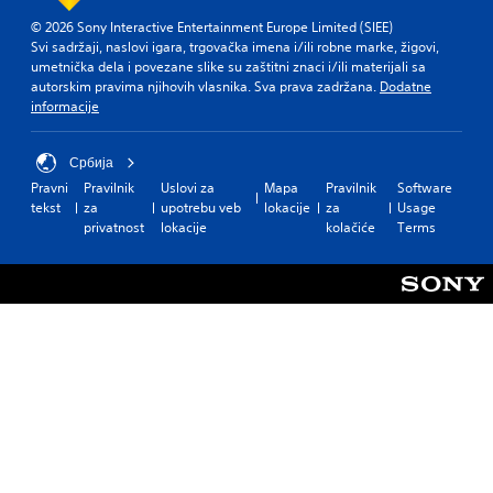
© 2026 Sony Interactive Entertainment Europe Limited (SIEE)
Svi sadržaji, naslovi igara, trgovačka imena i/ili robne marke, žigovi,
umetnička dela i povezane slike su zaštitni znaci i/ili materijali sa
autorskim pravima njihovih vlasnika. Sva prava zadržana.
Dodatne
informacije
Србија
Pravni
Pravilnik
Uslovi za
Mapa
Pravilnik
Software
tekst
za
upotrebu veb
lokacije
za
Usage
privatnost
lokacije
kolačiće
Terms