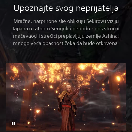
Upoznajte svog neprijatelja
Mračne, natprirone slie oblikuju Sekirovu viziju
Japana u ratnom Sengoku periodu - dos stručni
mačevaoci i strečlci preplavljuju zemlje Ashina,
mnogo veća opasnost čeka da bude otkrivena.