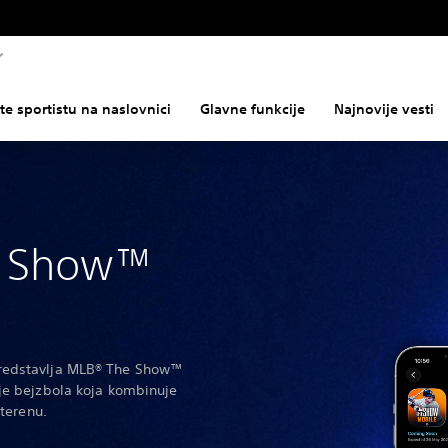
e sportistu na naslovnici
Glavne funkcije
Najnovije vesti
e Show™
redstavlja MLB® The Show™
ije bejzbola koja kombinuje
 terenu.