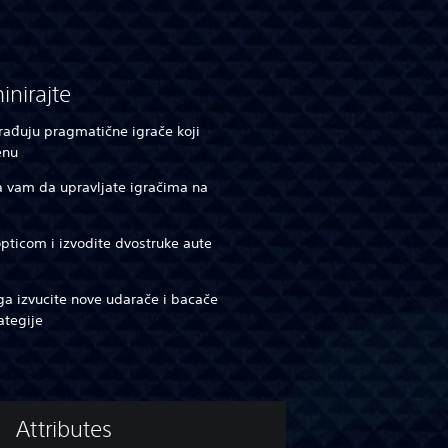
inirajte
građuju pragmatične igrače koji
enu
a vam da upravljate igračima na
opticom i izvodite dvostruke aute
toga izvucite nove udarače i bacače
ategije
Attributes