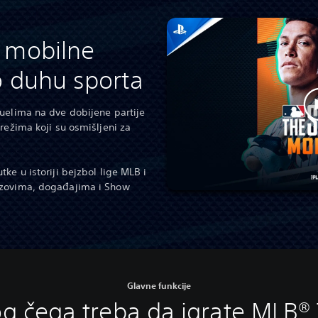
 mobilne
o duhu sporta
uelima na dve dobijene partije
režima koji su osmišljeni za
ke u istoriji bejzbol lige MLB i
azovima, događajima i Show
Glavne funkcije
g čega treba da igrate MLB®