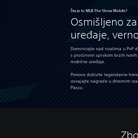
Šta je to MLB The Show Mobile?
Osmišljeno za
uređaje, vern
Dominirajte nad rivalima u PvP d
s proširivim spiskom brzih novih 
mobilne uređaje.
Ponovo doživite legendarne trenut
osvajajte nagrade u dnevnim iz
Passu.
Zbo