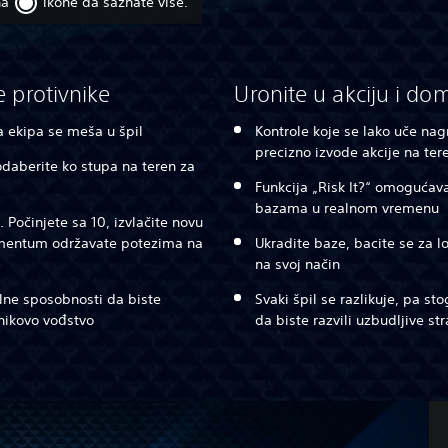
na
ikone da saznate više.
e protivnike
Uronite u akciju i dom
 ekipa se meša u špil
Kontrole koje se lako uče na
precizno izvode akcije na ter
i odaberite ko stupa na teren za
Funkcija „Risk It?“ omogućav
bazama u realnom vremenu
Počinjete sa 10, izvlačite novu
omentum održavate potezima na
Ukradite baze, bacite se za l
na svoj način
alne sposobnosti da biste
Svaki špil se razlikuje, pa s
ivnikovo vođstvo
da biste razvili uzbudljive str