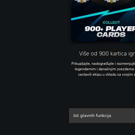
Više od 900 kartica ig
Prikupljajte, nadograđujte i razmenjujt
legendarnim i današnjim zvezdama 
sastavili ekipu u skladu sa svojim 
Još glavnih funkcija