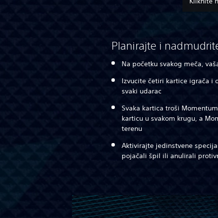
Kliknite 
Planirajte i nadmudrit
Na početku svakog meča, vaša
Izvucite četiri kartice igrača 
svaki udarac
Svaka kartica troši Momentum. 
karticu u svakom krugu, a M
terenu
Aktivirajte jedinstvene specij
pojačali špil ili anulirali prot