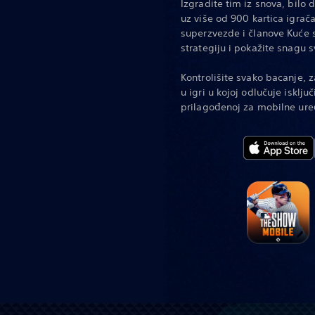
Izgradite tim iz snova, bilo d
uz više od 900 kartica igrača
superzvezde i članove Kuće 
strategiju i pokažite snagu 
Kontrolišite svako bacanje,
u igri u kojoj odlučuje isklju
prilagođenoj za mobilne ure