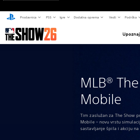
Prodavnica
PS5
Igre
Dodatna oprema
Vesti
Podrška
Upoznajt
MLB® Th
Mobile
Tim zaslužan za The Show p
Mobile – novu vrstu simulac
sastavljanje špila i akciju na