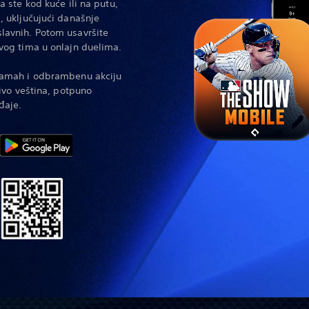
a ste kod kuće ili na putu,
, uključujući današnje
slavnih. Potom usavršite
svog tima u onlajn duelima.
 zamah i odbrambenu akciju
čivo veština, potpuno
đaje.