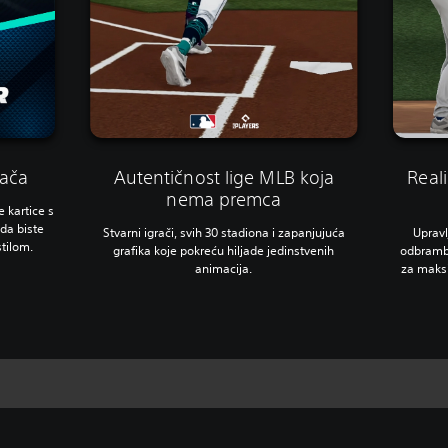
rača
Autentičnost lige MLB koja
Real
nema premca
e kartice s
da biste
Stvarni igrači, svih 30 stadiona i zapanjujuća
Uprav
stilom.
grafika koje pokreću hiljade jedinstvenih
odbramb
animacija.
za maksi