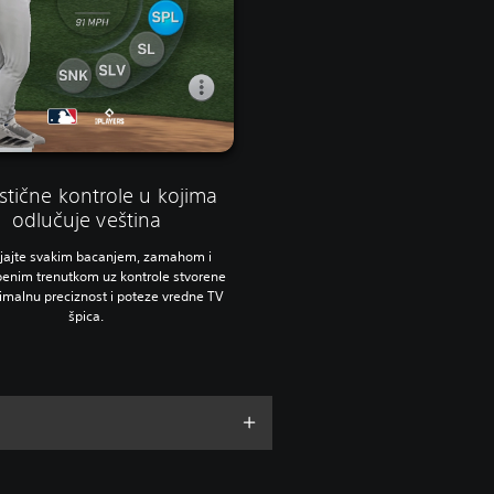
istične kontrole u kojima
odlučuje veština
ljajte svakim bacanjem, zamahom i
enim trenutkom uz kontrole stvorene
malnu preciznost i poteze vredne TV
špica.