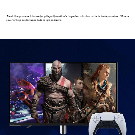
1
Za taktilne povratne informacije, prilagodljive okidače i ugrađeni mikrofon može da bude potrebna USB veza
i ove funkcije su dostupne kada to igra podržava.