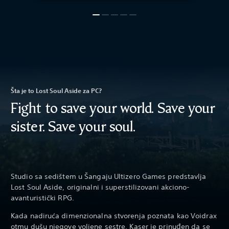
Šta je to Lost Soul Aside za PC?
Fight to save your world. Save your
sister. Save your soul.
Studio sa sedištem u Šangaju Ultizero Games predstavlja
Lost Soul Aside, originalni i superstilizovani akciono-
avanturistički RPG.
Kada nadiruća dimenzionalna stvorenja poznata kao Voidrax
otmu dušu njegove voljene sestre, Kaser je prinuđen da se