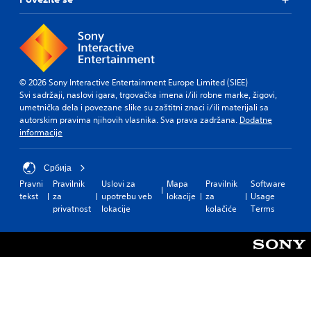
© 2026 Sony Interactive Entertainment Europe Limited (SIEE)
Svi sadržaji, naslovi igara, trgovačka imena i/ili robne marke, žigovi,
umetnička dela i povezane slike su zaštitni znaci i/ili materijali sa
autorskim pravima njihovih vlasnika. Sva prava zadržana.
Dodatne
informacije
Србија
Pravni
Pravilnik
Uslovi za
Mapa
Pravilnik
Software
tekst
za
upotrebu veb
lokacije
za
Usage
privatnost
lokacije
kolačiće
Terms