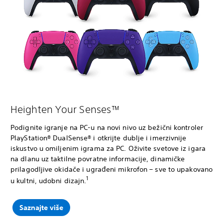
Heighten Your Senses™
Podignite igranje na PC-u na novi nivo uz bežični kontroler
PlayStation® DualSense® i otkrijte dublje i imerzivnije
iskustvo u omiljenim igrama za PC. Oživite svetove iz igara
na dlanu uz taktilne povratne informacije, dinamičke
prilagodljive okidače i ugrađeni mikrofon – sve to upakovano
1
u kultni, udobni dizajn.
Saznajte više