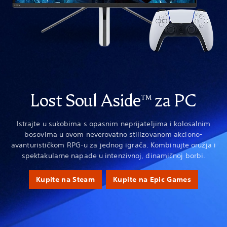
Lost Soul Aside
za PC
TM
Istrajte u sukobima s opasnim neprijateljima i kolosalnim
bosovima u ovom neverovatno stilizovanom akciono-
avanturističkom RPG-u za jednog igrača. Kombinujte oružja i
spektakularne napade u intenzivnoj, dinamičnoj borbi.
Kupite na Steam
Kupite na Epic Games