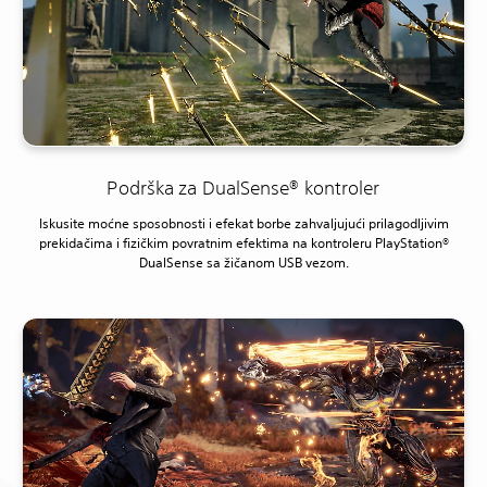
Podrška za DualSense® kontroler
Iskusite moćne sposobnosti i efekat borbe zahvaljujući prilagodljivim
prekidačima i fizičkim povratnim efektima na kontroleru PlayStation®
DualSense sa žičanom USB vezom.