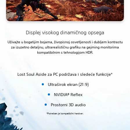
Displej visokog dinamičnog opsega
Uživajte u bogatijim bojama, živopisnoj osvetljenosti i dubljem kontrastu
za izuzetno detaljnu, ultrarealističnu grafiku na gejming monitorima
kompatibilnim s tehnologijom HDR.
Lost Soul Aside za PC podržava i sledeće funkcije*
Ultraširok ekran (21:9)
NVIDIA® Reflex
Prostorni 3D audio
*Potreban je kompatibilni hardver.