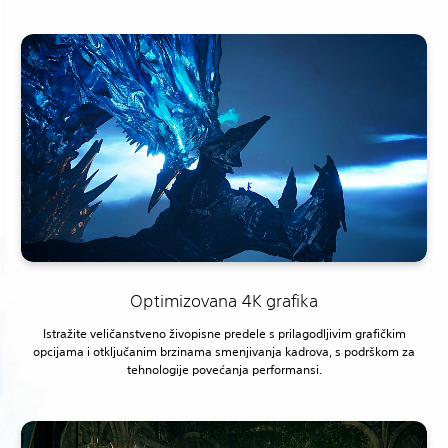
Optimizovana 4K grafika
Istražite veličanstveno živopisne predele s prilagodljivim grafičkim
opcijama i otključanim brzinama smenjivanja kadrova, s podrškom za
tehnologije povećanja performansi.