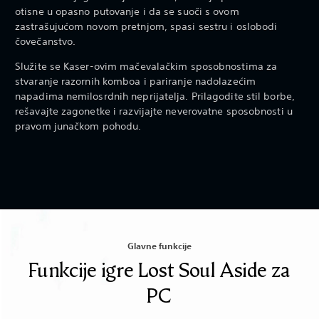
otisne u opasno putovanje i da se suoči s ovom
zastrašujućom novom pretnjom, spasi sestru i oslobodi
čovečanstvo.
Služite se Kaser-ovim mačevalačkim sposobnostima za
stvaranje razornih komboa i pariranje nadolazećim
napadima nemilosrdnih neprijatelja. Prilagodite stil borbe,
rešavajte zagonetke i razvijajte neverovatne sposobnosti u
pravom junačkom pohodu.
Glavne funkcije
Funkcije igre Lost Soul Aside za
PC