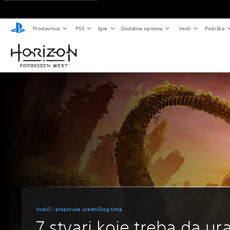
Prodavnica
PS5
Igre
Dodatna oprema
Vesti
Podrška
Vodiči i preporuke uredničkog tima
7 stvari koje treba da ur