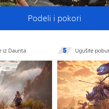
Podeli i pokori
se iz Daunta
Ugušite pobu