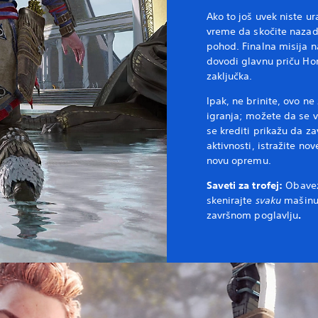
Ako to još uvek niste ur
vreme da skočite nazad 
pohod. Finalna misija na
dovodi glavnu priču Ho
zaključka.
Ipak, ne brinite, ovo ne
igranja; možete da se v
se krediti prikažu da z
aktivnosti, istražite nov
novu opremu.
Saveti za trofej:
Obave
skenirajte
svaku
mašinu
završnom poglavlju
.