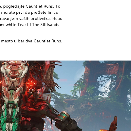
e, pogledajte Gauntlet Runs. To
 morate prvi da pređete linicu
poravanjem vaših protivnika. Head
Bonewhite Tear ili The Stillsands
mesto u bar dva Gauntlet Runs.