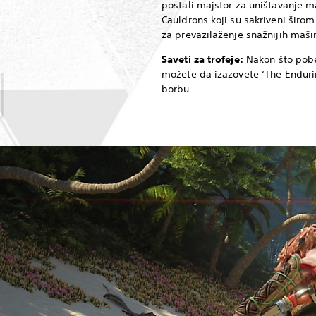
postali majstor za uništavanje ma
Cauldrons koji su sakriveni širom 
za prevazilaženje snažnijih maši
Saveti za trofeje:
Nakon što pobe
možete da izazovete ‘The Enduri
borbu.