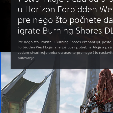
u Horizon Forbidden We
pre nego što počnete d
igrate Burning Shores 
Pre nego što uronite u Burning Shores ekspanziju, postoji
Forbidden West kojima je još uvek potrebna Alojina pažn
sedam stvari koje treba da uradite pre nego što nastavit
putovanje.