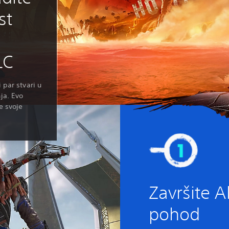
st
a
DLC
 par stvari u
ja. Evo
e svoje
Završite A
pohod