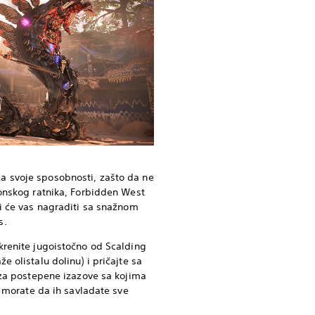
 svoje sposobnosti, zašto da ne
zonskog ratnika, Forbidden West
ji će vas nagraditi sa snažnom
s.
krenite jugoistočno od Scalding
e olistalu dolinu) i pričajte sa
a za postepene izazove sa kojima
da morate da ih savladate sve