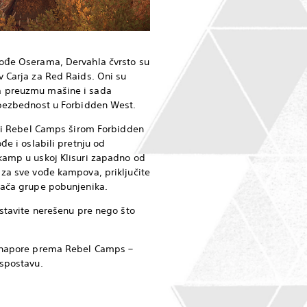
vođe Oserama, Dervahla čvrsto su
v Carja za Red Raids. Oni su
a preuzmu mašine i sada
 bezbednost u Forbidden West.
ts i Rebel Camps širom Forbidden
đe i oslabili pretnju od
kamp u uskoj Klisuri zapadno od
 za sve vođe kampova, priključite
vača grupe pobunjenika.
ostavite nerešenu pre nego što
 napore prema Rebel Camps –
ispostavu.