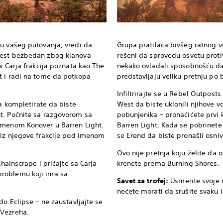
pu vašeg putovanja, vredi da
Grupa pratilaca bivšeg ratnog 
West bezbedan zbog klanova
rešeni da sprovedu osvetu proti
w Carja frakcija poznata kao The
nekako ovladali sposobnošću d
t i radi na tome da potkopa
predstavljaju veliku pretnju po
Infiltrirajte se u Rebel Outpos
da kompletirate da biste
West da biste uklonili njihove vo
t. Počnite sa razgovorom sa
pobunjenika – pronaćićete prvi 
imenom Konover u Barren Light.
Barren Light. Kada se pobrinete
 iz njegove frakcije pod imenom
se Erend da biste pronašli osni
Ovo nije pretnja koju želite da 
Chainscrape i pričajte sa Carja
krenete prema Burning Shores.
roblemu koji ima sa
Savet za trofej:
Usmerite svoje
nećete morati da srušite svaku 
o Eclipse – ne zaustavljajte se
 Vezreha.