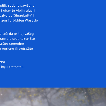
adili, sada je savršeno
i obavite Alojin glavni
ziva se ‘Singularity’ i
rizon Forbidden West do
 znači da je kraj vašeg
ratite u svet nakon što
avršite sporedne
e regione ili potražite
zno
 koju sretnete u