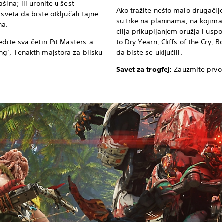
šina; ili uronite u šest
Ako tražite nešto malo drugačij
sveta da biste otključali tajne
su trke na planinama, na kojima
na.
cilja prikupljanjem oružja i us
dite sva četiri Pit Masters-a
to Dry Yearn, Cliffs of the Cry, 
ng’, Tenakth majstora za blisku
da biste se uključili.
Savet za trogfej:
Zauzmite prvo 