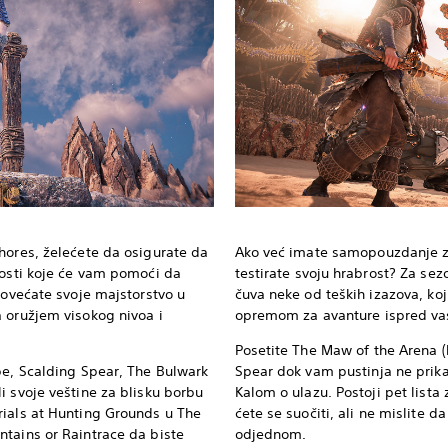
hores, želećete da osigurate da
Ako već imate samopouzdanje za
nosti koje će vam pomoći da
testirate svoju hrabrost? Za se
povećate svoje majstorstvo u
čuva neke od teških izazova, ko
 oružjem visokog nivoa i
opremom za avanture ispred va
Posetite The Maw of the Arena (
pe, Scalding Spear, The Bulwark
Spear dok vam pustinja ne prikaž
i svoje veštine za blisku borbu
Kalom o ulazu. Postoji pet list
rials at Hunting Grounds u The
ćete se suočiti, ali ne mislite 
tains or Raintrace da biste
odjednom.