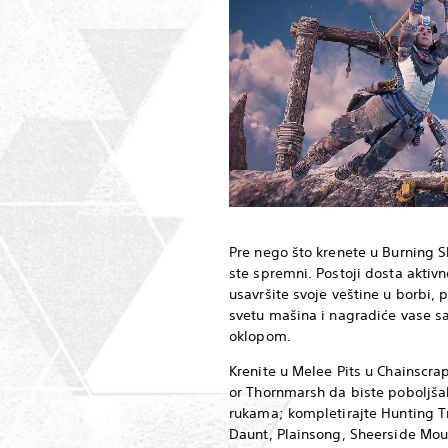
Pre nego što krenete u Burning S
ste spremni. Postoji dosta aktiv
usavršite svoje veštine u borbi, 
svetu mašina i nagradiće vase sa
oklopom.
Krenite u Melee Pits u Chainscra
or Thornmarsh da biste poboljšal
rukama; kompletirajte Hunting T
Daunt, Plainsong, Sheerside Moun