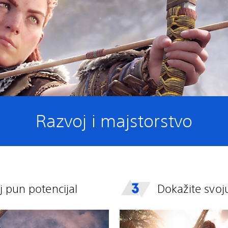
Razvoj i majstorstvo
j pun potencijal
Dokažite svoj