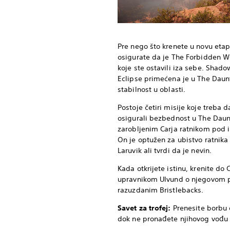
Pre nego što krenete u novu eta
osigurate da je The Forbidden 
koje ste ostavili iza sebe. Shado
Eclipse primećena je u The Daun
stabilnost u oblasti.
Postoje četiri misije koje treba 
osigurali bezbednost u The Daun
zarobljenim Carja ratnikom pod 
On je optužen za ubistvo ratnika
Laruvik ali tvrdi da je nevin.
Kada otkrijete istinu, krenite do 
upravnikom Ulvund o njegovom p
razuzdanim Bristlebacks.
Savet za trofej:
Prenesite borbu d
dok ne pronađete njihovog vođu