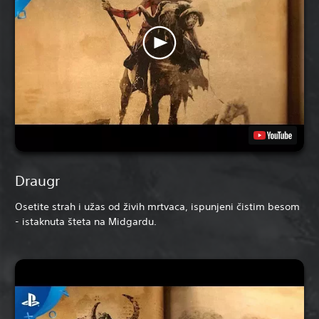
Draugr
Osetite strah i užas od živih mrtvaca, ispunjeni čistim besom
- istaknuta šteta na Midgardu.