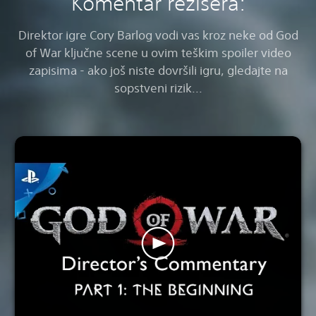
Komentar režisera:
Direktor igre Cory Barlog vodi vas kroz neke od God
of War ključne scene u ovim teškim spoiler video
zapisima - ako još niste dovršili igru, gledajte na
sopstveni rizik...