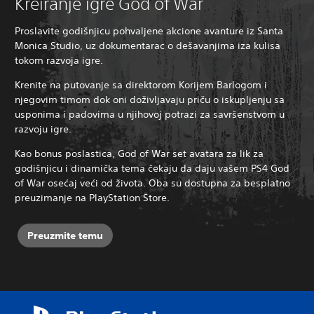
Kreiranje igre God of War
Proslavite godišnjicu pohvaljene akcione avanture iz Santa
Monica Studio, uz dokumentarac o dešavanjima iza kulisa
tokom razvoja igre.
Krenite na putovanje sa direktorom Korijem Barlogom i
njegovim timom dok oni doživljavaju priču o iskupljenju sa
usponima i padovima u njihovoj potrazi za savršenstvom u
razvoju igre.
Kao bonus poslastica, God of War set avatara za lik za
godišnjicu i dinamička tema čekaju da daju vašem PS4 God
of War osećaj veći od života. Oba su dostupna za besplatno
preuzimanje na PlayStation Store.
Preuzmite temu