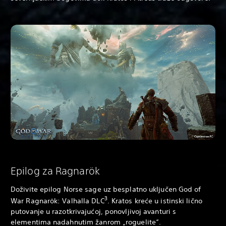
Epilog za Ragnarök
Doživite epilog Norse sage uz besplatno uključen God of
3
War Ragnarök: Valhalla DLC
. Kratos kreće u istinski lično
putovanje u razotkrivajućoj, ponovljivoj avanturi s
elementima nadahnutim žanrom „roguelite“.