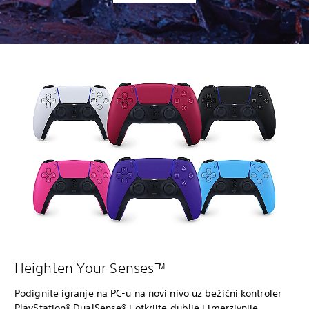
Heighten Your Senses™
Podignite igranje na PC-u na novi nivo uz bežični kontroler
PlayStation® DualSense® i otkrijte dublje i imerzivnije