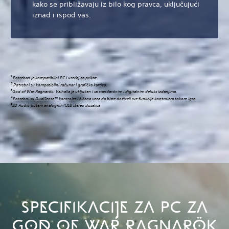
kako se približavaju iz bilo kog pravca, uključujući
iznad i ispod vas.
1
Potreban je kompatibilni PC i uređaj za prikaz.
2
Potrebni su kompatibilni računar i grafička kartica.
3
God of War Ragnarök: Valhalla je uključen i sa standardnim i digitalnim deluks izdanjima.
4
Potrebni su DualSense™ kontroler i žičana veza da biste doživeli sve funkcije kontrolera tokom igre.
5
3D Audio putem analognih/USB stereo slušalica
SPECIFIKACIJE ZA PC ZA
GOD OF WAR RAGNARÖK