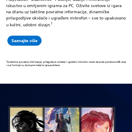
iskustvo u omiljenim igrama za PC. Oživite svetove iz igara
na dlanu uz taktilne povratne informacije, dinamičke
prilagodljive okidače i ugrađeni mikrofon – sve to upakovano
1
u kultni, udobni dizajn.
Saznajte više
1
Za taktilne povratne informacije, prilagodljive okidače i ugrađeni mikrofon može da bude potrebna USB veza
i ove funkcije su dostupne kada to igra podržava.