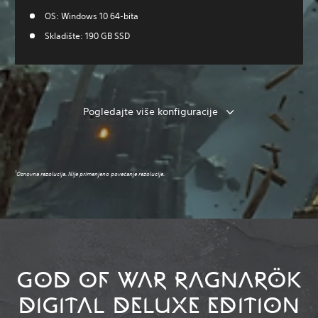
OS: Windows 10 64-bita
Skladište: 190 GB SSD
Pogledajte više konfiguracije
1
Osnovna rezolucija. Nije primenjeno povećanje rezolucije.
GOD OF WAR RAGNARÖK
DIGITAL DELUXE EDITION