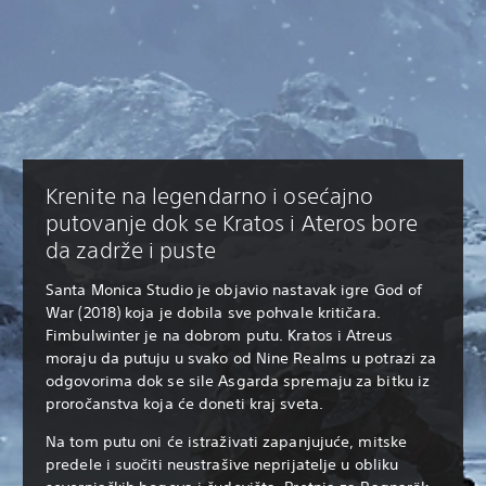
Krenite na legendarno i osećajno
putovanje dok se Kratos i Ateros bore
da zadrže i puste
Santa Monica Studio je objavio nastavak igre God of
War (2018) koja je dobila sve pohvale kritičara.
Fimbulwinter je na dobrom putu. Kratos i Atreus
moraju da putuju u svako od Nine Realms u potrazi za
odgovorima dok se sile Asgarda spremaju za bitku iz
proročanstva koja će doneti kraj sveta.
Na tom putu oni će istraživati zapanjujuće, mitske
predele i suočiti neustrašive neprijatelje u obliku