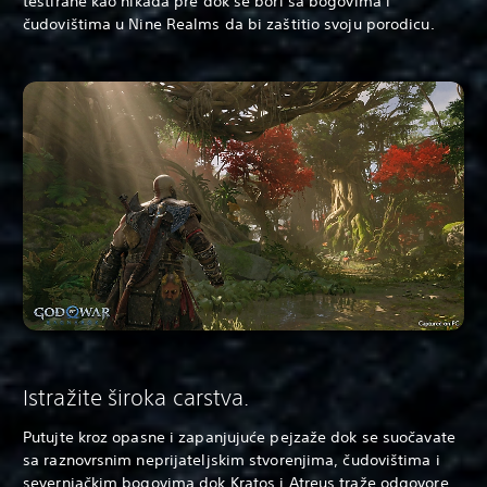
testirane kao nikada pre dok se bori sa bogovima i
čudovištima u Nine Realms da bi zaštitio svoju porodicu.
Istražite široka carstva.
Putujte kroz opasne i zapanjujuće pejzaže dok se suočavate
sa raznovrsnim neprijateljskim stvorenjima, čudovištima i
severnjačkim bogovima dok Kratos i Atreus traže odgovore.