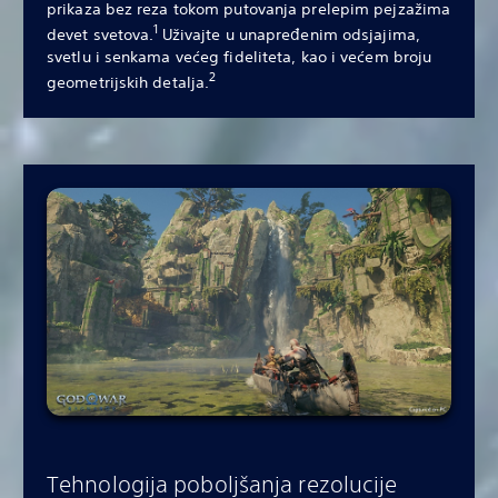
prikaza bez reza tokom putovanja prelepim pejzažima
1
devet svetova.
Uživajte u unapređenim odsjajima,
svetlu i senkama većeg fideliteta, kao i većem broju
2
geometrijskih detalja.
Tehnologija poboljšanja rezolucije