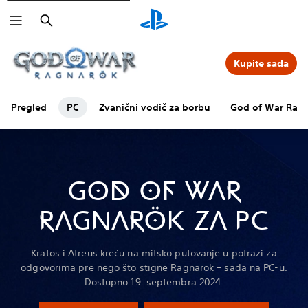
Pretraga
Kupite sada
Pregled
PC
Zvanični vodič za borbu
God of War Ragn
GOD OF WAR
RAGNARÖK ZA PC
Kratos i Atreus kreću na mitsko putovanje u potrazi za
odgovorima pre nego što stigne Ragnarök – sada na PC-u.
Dostupno 19. septembra 2024.