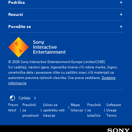
Podrška
Resursi
Povežite se
© 2026 Sony Interactive Entertainment Europe Limited (SIEE)
Svi sadržaji, naslovi igara, trgovačka imena i/ili robne marke, žigovi,
umetnička dela i povezane slike su zaštitni znaci i/ili materijali sa
autorskim pravima njihovih vlasnika. Sva prava zadržana.
Dodatne
informacije
Србија
Pravni
Pravilnik
Uslovi za
Mapa
Pravilnik
Software
tekst
za
upotrebu veb
lokacije
za
Usage
privatnost
lokacije
kolačiće
Terms