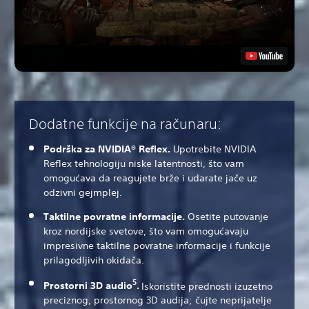
Dodatne funkcije na računaru:
Podrška za NVIDIA® Reflex.
Upotrebite NVIDIA
Reflex tehnologiju niske latentnosti, što vam
omogućava da reagujete brže i udarate jače uz
odzivni gejmplej.
Taktilne povratne informacije.
Osetite putovanje
kroz nordijske svetove, što vam omogućavaju
impresivne taktilne povratne informacije i funkcije
prilagodljivih okidača.
5
Prostorni 3D audio
.
Iskoristite prednosti izuzetno
preciznog, prostornog 3D audija; čujte neprijatelje