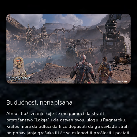
Budućnost, nenapisana
Atreus traži znanje koje će mu pomoći da shvati
proročanstvo “Lokija” i da ostvari svoju ulogu u Ragnaroku.
Kratos mora da odluči da li će dopustiti da ga savlada strah
od ponavljanja grešaka ili će se osloboditi prošlosti i postati