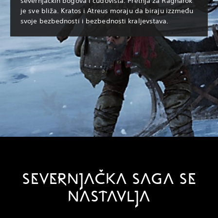
severnjačkih bogova i čudovišta. Pretnja za Ragnarök
je sve bliža. Kratos i Atreus moraju da biraju izzmeđu
svoje bezbednosti i bezbednosti kraljevstava.
SEVERNJAČKA SAGA SE
NASTAVLJA