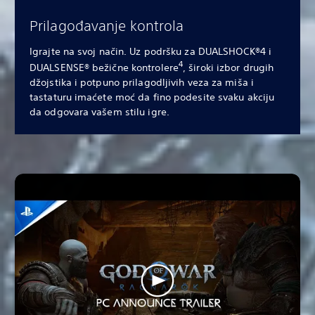
Prilagođavanje kontrola
Igrajte na svoj način. Uz podršku za DUALSHOCK®4 i
4
DUALSENSE® bežične kontrolere
, široki izbor drugih
džojstika i potpuno prilagodljivih veza za miša i
tastaturu imaćete moć da fino podesite svaku akciju
da odgovara vašem stilu igre.