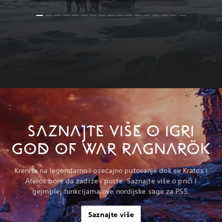
SAZNAJTE VIŠE O IGRI
GOD OF WAR RAGNARÖK
Krenite na legendarno i osećajno putovanje dok se Kratos i
Ateros bore da zadrže i puste. Saznajte više o priči i
gejmplej funkcijama ove nordijske sage za PS5.
Saznajte više