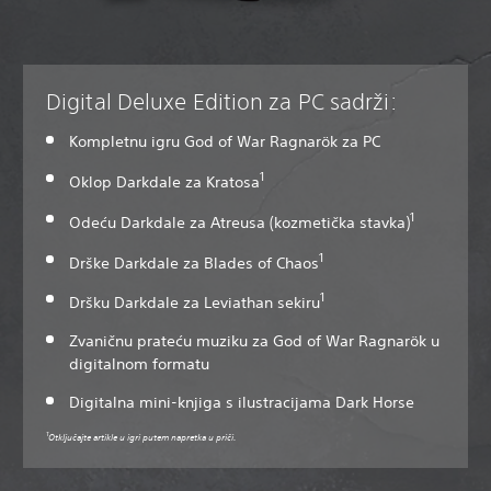
Digital Deluxe Edition za PC sadrži:
Kompletnu igru God of War Ragnarök za PC
1
Oklop Darkdale za Kratosa
1
Odeću Darkdale za Atreusa (kozmetička stavka)
1
Drške Darkdale za Blades of Chaos
1
Dršku Darkdale za Leviathan sekiru
Zvaničnu prateću muziku za God of War Ragnarök u
digitalnom formatu
Digitalna mini-knjiga s ilustracijama Dark Horse
1
Otključajte artikle u igri putem napretka u priči.