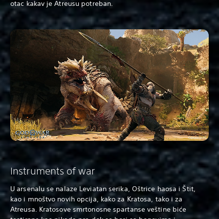
otac kakav je Atreusu potreban.
Instruments of war
U arsenalu se nalaze Leviatan serika, Oštrice haosa i Štit,
kao i mnoštvo novih opcija, kako za Kratosa, tako i za
Atreusa. Kratosove smrtonosne spartanse veštine biće