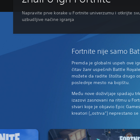
Napravite prve korake u Fortnite univerzumu i otkrijte sv
uzbudljive načine igranja
Fortnite nije samo Bat
Premda je globalni uspeh ove ig
čitav žanr uspešnih Battle Royale
možete da radite štošta drugo o
poslednje mesto na bojištu.
Među nove doživljaje spadaju trk
izazovi zasnovani na ritmu u For
stvari koje je objavio Epic Games 
kreatori („ostrva“) neprestano se 