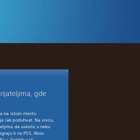
rijateljima, gde
ja na istom mestu
nije lak poduhvat. Na sreću,
teljima da uskoče u neku
igraju li na PS5, Xbox
C-u, Switch-u ili