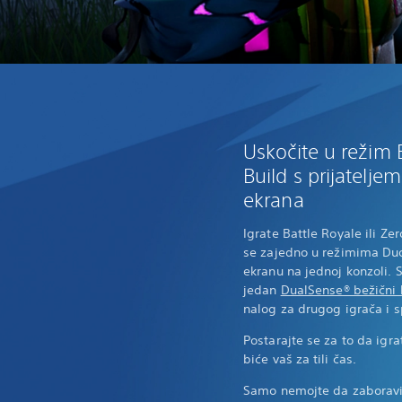
Uskočite u režim B
Build s prijatelj
ekrana
Igrate Battle Royale ili Ze
se zajedno u režimima Duo
ekranu na jednoj konzoli. 
jedan
DualSense® bežični 
nalog za drugog igrača i s
Postarajte se za to da igra
biće vaš za tili čas.
Samo nemojte da zaboravi