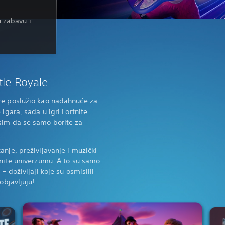
u zabavu i
tle Royale
re poslužio kao nadahnuće za
 igara, sada u igri Fortnite
sim da se samo borite za
anje, preživljavanje i muzički
tnite univerzumu. A to su samo
– doživljaji koje su osmislili
objavljuju!