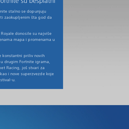
 Fortnite su besplatni
rtnite stalno se dopunjuju
ati zaokupljenim šta god da
 Royale donosile su najviše
menama mapa i promenama u
 konstantni priliv novih
 u drugim Fortnite igrama,
et Racing, još stvari za
 kao i nove superzvezde koje
stival-u.