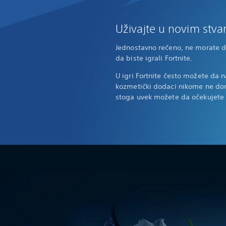
Uživajte u novim stva
Jednostavno rečeno, ne morate da 
da biste igrali Fortnite.
U igri Fortnite često možete da 
kozmetički dodaci nikome ne don
stoga uvek možete da očekujete 