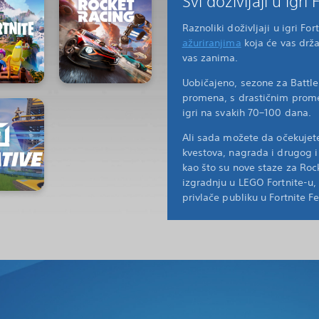
Svi doživljaji u igri
Raznoliki doživljaji u igri Fo
ažuriranjima
koja će vas drž
vas zanima.
Uobičajeno, sezone za Battle
promena, s drastičnim pro
igri na svakih 70–100 dana.
Ali sada možete da očekujete
kvestova, nagrada i drugog i
kao što su nove staze za Rock
izgradnju u LEGO Fortnite-u,
privlače publiku u Fortnite Fe