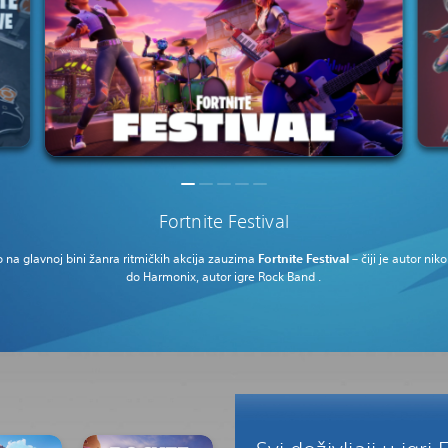
Fortnite Festival
 na glavnoj bini
žanra ritmičkih akcija
zauzima
Fortnite Festival
– čiji je autor nik
do Harmonix, autor igre
Rock Band
.