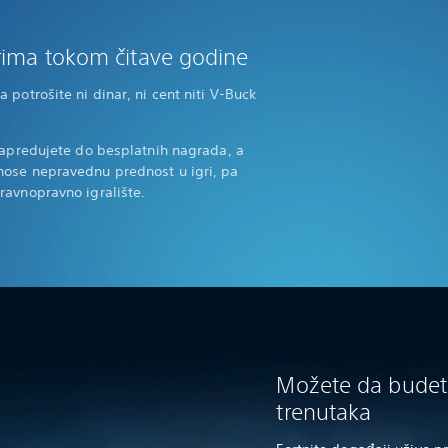
rima tokom čitave godine
potrošite ni dinar, ni cent niti V-Buck
napredujete do besplatnih nagrada, a
ose nepravednu prednost u igri, pa
ravnopravno igralište.
Možete da budet
trenutaka