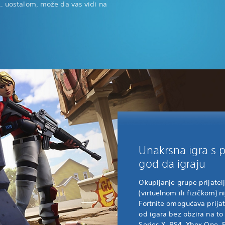
i… uostalom, može da vas vidi na
Unakrsna igra s p
god da igraju
Okupljanje grupe prijatel
(virtuelnom ili fizičkom) 
Fortnite omogućava prija
od igara bez obzira na to 
Series X, PS4, Xbox One, P