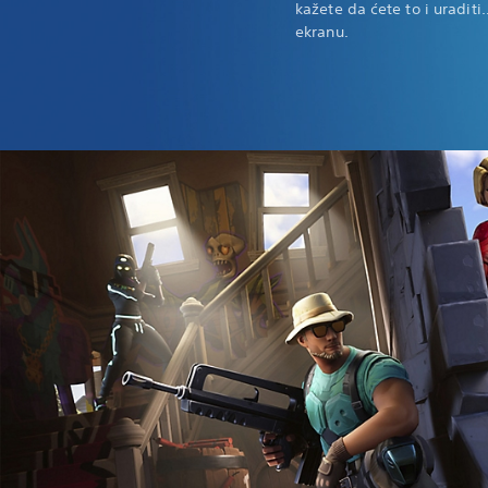
kažete da ćete to i uradit
ekranu.