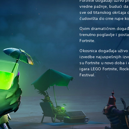
Fortnite događaji uživo p
vredne pažnje, budući da
sve od titanskog okršaja
čudovišta do crne rupe ko
Ovim dramatičnim događa
trenutno poglavlje i posta
Fortnite.
Okosnica događaja uživo 
izvedbe najuspešnijih izv
su Fortnite u novo doba i
igara LEGO Fortnite, Rocke
Festival.