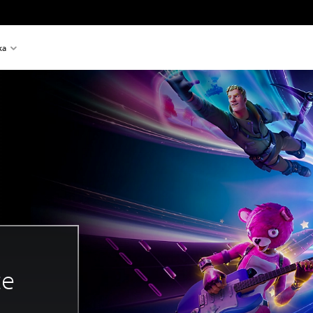
ka
te