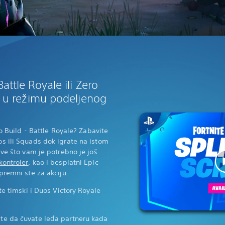
attle Royale ili Zero
em u režimu podeljenog
ro Build - Battle Royale? Zabavite
s ili Squads dok igrate na istom
Sve što vam je potrebno je još
kontroler
, kao i besplatni Epic
premni ste za akciju.
te timski i Duos Victory Royale
te da čuvate leđa partneru kada