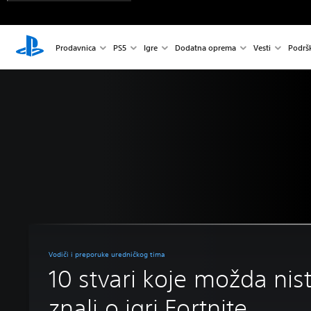
Prodavnica
PS5
Igre
Dodatna oprema
Vesti
Podrš
Vodiči i preporuke uredničkog tima
10 stvari koje možda nis
znali o igri Fortnite