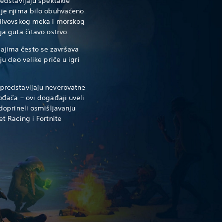
redstavljaju spektakle
 je njima bilo obuhvaćeno
 divovskog meka i morskog
ja guta čitavo ostrvo.
jima često se završava
ju deo velike priče u igri
predstavljaju neverovatne
ođača – ovi događaji uveli
 doprineli osmišljavanju
t Racing i Fortnite