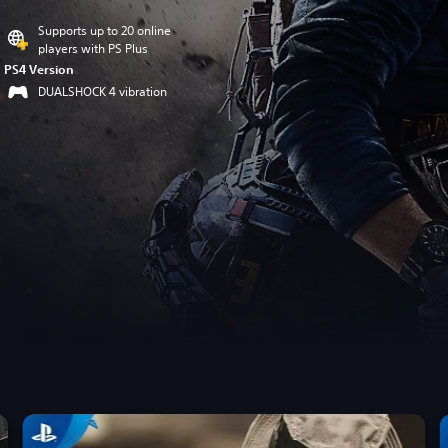
Supports up to 20 online
players with PS Plus
PS4 Version
DUALSHOCK 4 vibration