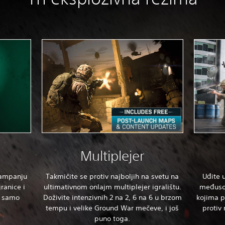
Multiplejer
 kampanju
Takmičite se protiv najboljih na svetu na
Uđite 
ranice i
ultimativnom onlajm multiplejer igralištu.
međuso
to samo
Doživite intenzivnih 2 na 2, 6 na 6 u brzom
kojima po
tempu i velike Ground War mečeve, i još
protiv 
puno toga.