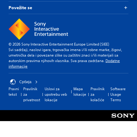
Povežite se
© 2026 Sony Interactive Entertainment Europe Limited (SIEE)
Svi sadržaji, naslovi igara, trgovačka imena i/ili robne marke, žigovi,
umetnička dela i povezane slike su zaštitni znaci i/ili materijali sa
autorskim pravima njihovih vlasnika. Sva prava zadržana.
Dodatne
informacije
Србија
Pravni
Pravilnik
Uslovi za
Mapa
Pravilnik
Software
tekst
za
upotrebu veb
lokacije
za
Usage
privatnost
lokacije
kolačiće
Terms