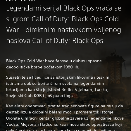
Legendarni serijal Black Ops vraća se
s igrom Call of Duty: Black Ops Cold
War – direktnim nastavkom voljenog
naslova Call of Duty: Black Ops.
Black Ops Cold War baca fanove u dubinu opasne
geopolitičke borbe početkom 1980-ih.
Susretnite se liceu lice sa istorijskim likovima i teškim
istinama dok se borite širom sveta na legendarnim
lokacijama kao što je Istočni Berlin, Vijetnam, Turska,
Sovjetski štab KGB i jioš puno toga.
Kao elitni operativac, pratite trag senovite figure na misiji da
destabilizuje globalni balans moći i promeni tok istorije.
Uronite u mračni centar globalne zavere uz legendarne likove
Vudsa, Mejsona i Hadsona, kao i novu ekipu operativaca koji
pokušavaju da zaustave zaveru koja se pravi decenijama.