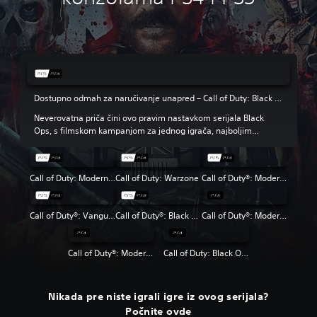
Dostupno odmah za naručivanje unapred – Call of Duty: Black Ops 6
Neverovatna priča čini ovo pravim nastavkom serijala Black
Ops, s filmskom kampanjom za jednog igrača, najboljim
multiplejerom u klasi i povratkom režima Zombies s rundama.
Call of Duty: Modern Warfare III
Call of Duty: Warzone
Call of Duty®: Modern Warfare® II
Call of Duty®: Vanguard
Call of Duty®: Black Ops Cold War
Call of Duty®: Modern Warfare®
Call of Duty®: Modern Warfare® 2 Campaign Remastered
Call of Duty: Black Ops 4
Nikada pre niste igrali igre iz ovog serijala?
Počnite ovde