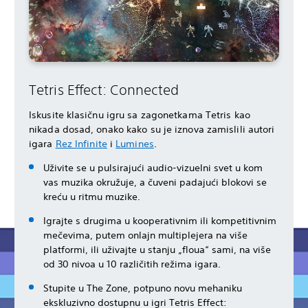
Tetris Effect: Connected
Iskusite klasičnu igru sa zagonetkama Tetris kao
nikada dosad, onako kako su je iznova zamislili autori
igara
Rez Infinite
i
Lumines
.
Uživite se u pulsirajući audio-vizuelni svet u kom
vas muzika okružuje, a čuveni padajući blokovi se
kreću u ritmu muzike.
Igrajte s drugima u kooperativnim ili kompetitivnim
mečevima, putem onlajn multiplejera na više
platformi, ili uživajte u stanju „floua“ sami, na više
od 30 nivoa u 10 različitih režima igara.
Stupite u The Zone, potpuno novu mehaniku
ekskluzivno dostupnu u igri Tetris Effect: