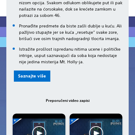
nizom opcija. Svakom odlukom oblikujete put ili pak
nailazite na ćorsokake, dok se krećete zamkom u
potrazi za sobom 46.
Pronađite predmete da biste zašli dublje u kuću. Ali
pažljivo stupajte jer se kuća „resetuje“ svake zore,
brišući sve osim trajnih nadogradnji tlocrta imanja.
Istražite prošlost ispredanu nitima ucene i političke
intrige, usput saznavajući da soba koja nedostaje
nije jedina misterija Mt. Holly-ja.
Saznajte više
Preporučeni video zapisi