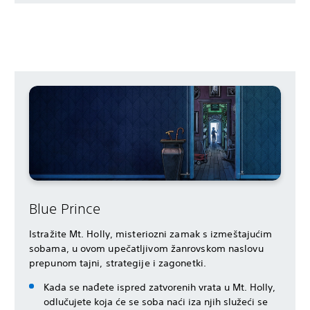
Blue Prince
Istražite Mt. Holly, misteriozni zamak s izmeštajućim
sobama, u ovom upečatljivom žanrovskom naslovu
prepunom tajni, strategije i zagonetki.
Kada se nađete ispred zatvorenih vrata u Mt. Holly,
odlučujete koja će se soba naći iza njih služeći se