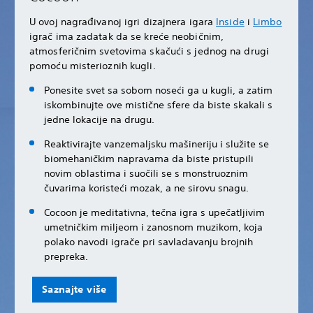
U ovoj nagrađivanoj igri dizajnera igara
Inside
i
Limbo
igrač ima zadatak da se kreće neobičnim,
atmosferičnim svetovima skačući s jednog na drugi
pomoću misterioznih kugli.
Ponesite svet sa sobom noseći ga u kugli, a zatim
iskombinujte ove mistične sfere da biste skakali s
jedne lokacije na drugu.
Reaktivirajte vanzemaljsku mašineriju i služite se
biomehaničkim napravama da biste pristupili
novim oblastima i suočili se s monstruoznim
čuvarima koristeći mozak, a ne sirovu snagu.
Cocoon je meditativna, tečna igra s upečatljivim
umetničkim miljeom i zanosnom muzikom, koja
polako navodi igrače pri savladavanju brojnih
prepreka.
Saznajte više