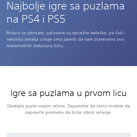
Najbolje igre sa puzlama
na PS4 i PS5
Brojevi su zbrisani, sačuvane su opsežne beleške, pa čak i
nekoliko detalja u koje smo zavirili da vam donesemo ovu
matematički dokazanu listu.
Igre sa puzlama u prvom licu
Gledajte puzle svojim očima. Zapamtite da često možete da
napravite promenu da biste otkrili rešenje.