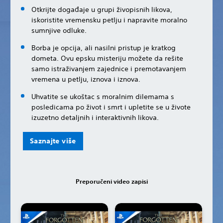
Otkrijte događaje u grupi živopisnih likova,
iskoristite vremensku petlju i napravite moralno
sumnjive odluke.
Borba je opcija, ali nasilni pristup je kratkog
dometa. Ovu epsku misteriju možete da rešite
samo istraživanjem zajednice i premotavanjem
vremena u petlju, iznova i iznova.
Uhvatite se ukoštac s moralnim dilemama s
posledicama po život i smrt i upletite se u živote
izuzetno detaljnih i interaktivnih likova.
Saznajte više
Preporučeni video zapisi