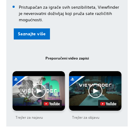
Pristupačan za igrače svih senzibiliteta, Viewfinder
je neverovatni doživljaj koji pruža sate različitih
mogućnosti.
Saznajte više
Preporučeni video zapisi
Trejler za najavu
Trejler za objavu