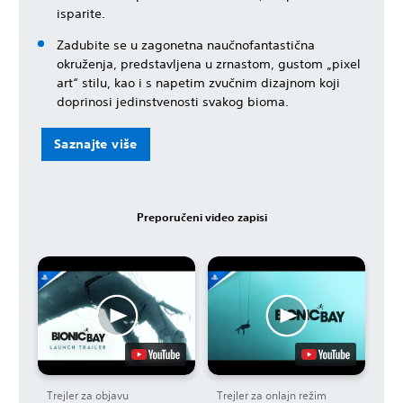
isparite.
Zadubite se u zagonetna naučnofantastična
okruženja, predstavljena u zrnastom, gustom „pixel
art“ stilu, kao i s napetim zvučnim dizajnom koji
doprinosi jedinstvenosti svakog bioma.
Saznajte više
Preporučeni video zapisi
Trejler za objavu
Trejler za onlajn režim