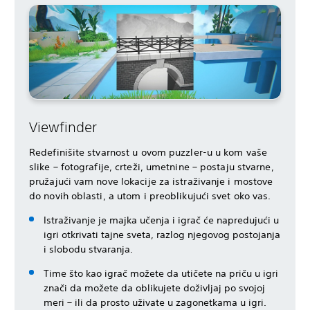
Viewfinder
Redefinišite stvarnost u ovom puzzler-u u kom vaše
slike – fotografije, crteži, umetnine – postaju stvarne,
pružajući vam nove lokacije za istraživanje i mostove
do novih oblasti, a utom i preoblikujući svet oko vas.
Istraživanje je majka učenja i igrač će napredujući u
igri otkrivati tajne sveta, razlog njegovog postojanja
i slobodu stvaranja.
Time što kao igrač možete da utičete na priču u igri
znači da možete da oblikujete doživljaj po svojoj
meri – ili da prosto uživate u zagonetkama u igri.