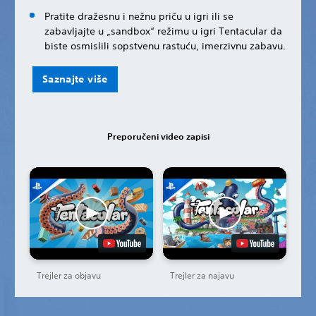
Pratite dražesnu i nežnu priču u igri ili se
zabavljajte u „sandbox“ režimu u igri Tentacular da
biste osmislili sopstvenu rastuću, imerzivnu zabavu.
Saznajte više
Preporučeni video zapisi
Trejler za objavu
Trejler za najavu