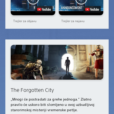
Trejler za objavu
Trejler za najavu
The Forgotten City
„Mnogi će postradati za grehe jednoga.” Zlatno
pravilo će uskoro biti slomljeno u ovoj uzbudljivoj
starorimskoj misteriji vremenske petlje.