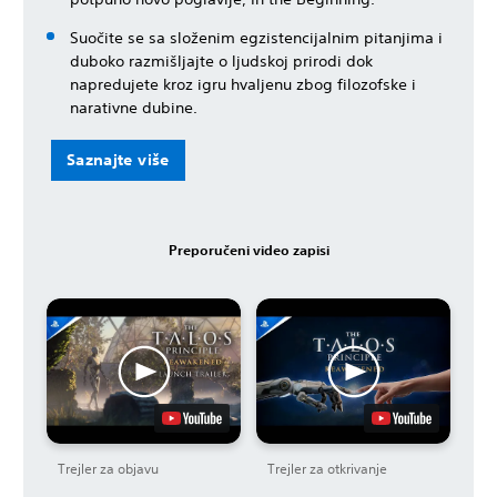
Suočite se sa složenim egzistencijalnim pitanjima i
duboko razmišljajte o ljudskoj prirodi dok
napredujete kroz igru hvaljenu zbog filozofske i
narativne dubine.
Saznajte više
Preporučeni video zapisi
Trejler za objavu
Trejler za otkrivanje