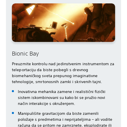
Bionic Bay
Preuzmite kontrolu nad jedinstvenim instrumentom za
teleportaciju da biste pobegli s drevnog
biomehaničkog sveta prepunog imaginativne
tehnologije, smrtonosnih zamki i skrivenih tajni.
Inovativna mehanika zamene i realistični fizički
sistem iskombinovani su kako bi se pružio novi
način interakcije s okruženjem.
Manipulišite gravitacijom da biste zamenili
položaje s predmetima i neprijateljima – ali vodite
računa da se pritom ne zamrznete, eksplodirate ili