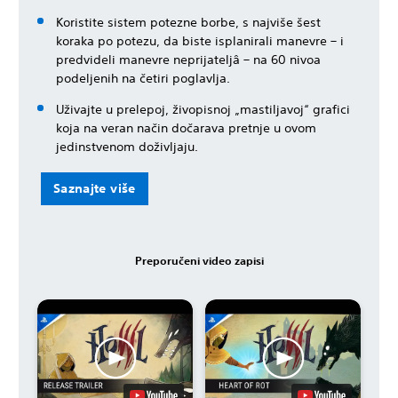
Koristite sistem potezne borbe, s najviše šest
koraka po potezu, da biste isplanirali manevre – i
predvideli manevre neprijateljâ – na 60 nivoa
podeljenih na četiri poglavlja.
Uživajte u prelepoj, živopisnoj „mastiljavoj“ grafici
koja na veran način dočarava pretnje u ovom
jedinstvenom doživljaju.
Saznajte više
Preporučeni video zapisi