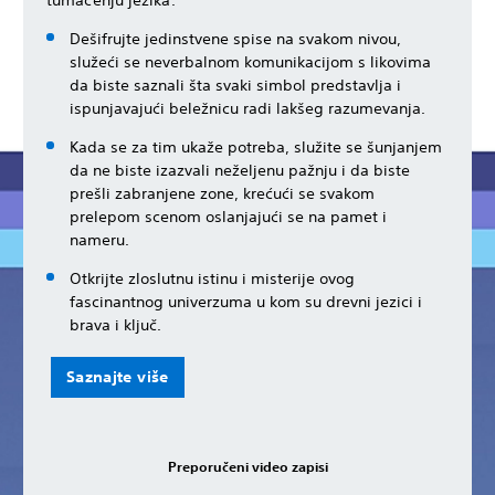
Dešifrujte jedinstvene spise na svakom nivou,
služeći se neverbalnom komunikacijom s likovima
da biste saznali šta svaki simbol predstavlja i
ispunjavajući beležnicu radi lakšeg razumevanja.
Kada se za tim ukaže potreba, služite se šunjanjem
da ne biste izazvali neželjenu pažnju i da biste
prešli zabranjene zone, krećući se svakom
prelepom scenom oslanjajući se na pamet i
nameru.
Otkrijte zloslutnu istinu i misterije ovog
fascinantnog univerzuma u kom su drevni jezici i
brava i ključ.
Saznajte više
Preporučeni video zapisi