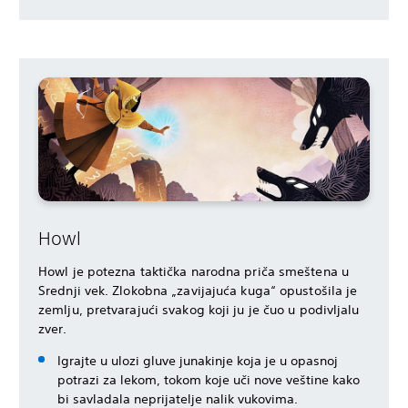
Howl
Howl je potezna taktička narodna priča smeštena u
Srednji vek. Zlokobna „zavijajuća kuga“ opustošila je
zemlju, pretvarajući svakog koji ju je čuo u podivljalu
zver.
Igrajte u ulozi gluve junakinje koja je u opasnoj
potrazi za lekom, tokom koje uči nove veštine kako
bi savladala neprijatelje nalik vukovima.