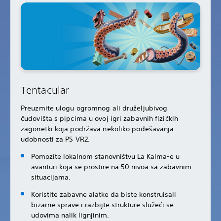
Tentacular
Preuzmite ulogu ogromnog ali druželjubivog
čudovišta s pipcima u ovoj igri zabavnih fizičkih
zagonetki koja podržava nekoliko podešavanja
udobnosti za PS VR2.
Pomozite lokalnom stanovništvu La Kalma-e u
avanturi koja se prostire na 50 nivoa sa zabavnim
situacijama.
Koristite zabavne alatke da biste konstruisali
bizarne sprave i razbijte strukture služeći se
udovima nalik lignjinim.