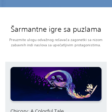
Šarmantne igre sa puzlama
Preuzmite ulogu odvažnog rešavača zagonetki sa nizom
zabavnih indi naslova sa upečatljivim protagonistima.
Chicory: A Colorful Tale