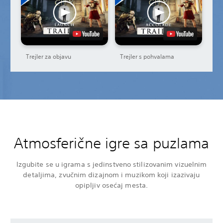
Trejler za objavu
Trejler s pohvalama
Atmosferične igre sa puzlama
Izgubite se u igrama s jedinstveno stilizovanim vizuelnim
detaljima, zvučnim dizajnom i muzikom koji izazivaju
opipljiv osećaj mesta.