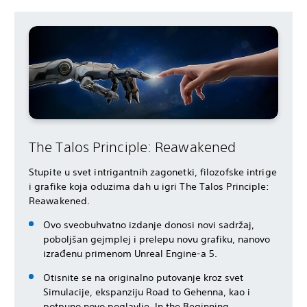
The Talos Principle: Reawakened
Stupite u svet intrigantnih zagonetki, filozofske intrige
i grafike koja oduzima dah u igri The Talos Principle:
Reawakened.
Ovo sveobuhvatno izdanje donosi novi sadržaj,
poboljšan gejmplej i prelepu novu grafiku, nanovo
izrađenu primenom Unreal Engine-a 5.
Otisnite se na originalno putovanje kroz svet
Simulacije, ekspanziju Road to Gehenna, kao i
potpuno novo poglavlje, In the Beginning.