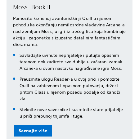
Moss: Book II
Pomozite krznenoj avanturistkinji Quill u njenom
pohodu ka okončanju nemilosrdne vladavine Arcane-a
nad zemljom Moss, u igri iz trećeg lica koja kombinuje
akciju i zagonetke s izuzetno detaljnim fantastičnim
dioramama.
Savladajte uvrnute neprijatelje i putujte opasnim
terenom dok zadirete sve dublje u začarani zamak
Arcane-a u ovom nastavku nagrađivane igre Moss.
Preuzmite ulogu Reader-a u ovoj priči i pomozite
Quill na zahtevnom i opasnom putovanju, držeći
pritom Glass u njenom posedu podalje od kandži
zla.
Steknite nove saveznike i susretnite stare prijatelje
u priči prepunoj trijumfa i tuge.
Saznajte više