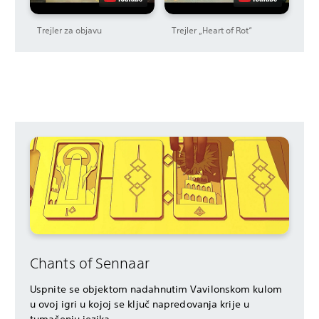
Trejler za objavu
Trejler „Heart of Rot“
Chants of Sennaar
Uspnite se objektom nadahnutim Vavilonskom kulom
u ovoj igri u kojoj se ključ napredovanja krije u
tumačenju jezika.