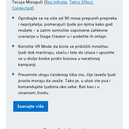
Tecuja Mizoguči (
Rez Infinite
,
Tetris Effect:
Connected
).
Oprobajte se na više od 90 nivoa prepunih prepreka
i neprijatelja, pomerajući ljude po njima kako god
možete – a zatim osmislite sopstvene zahtevne
scenarije u Stage Creator-u i podelite ih onlajn.
Koristite VR Mode da biste se približili mnoštvu
ljudi dok marširaju, skaču i lete do izlaza i upustite
se u divlje borbe protiv bosova u narativnoj
kampanji.
Preuzmite ulogu čarobnog šiba inu, čije laveže ljudi
prosto moraju da uvaže. Tako je, u ulozi ste psa i
komandujete ljudima oko sebe. Baš kao i u
stvarnom životu.
Saznajte više