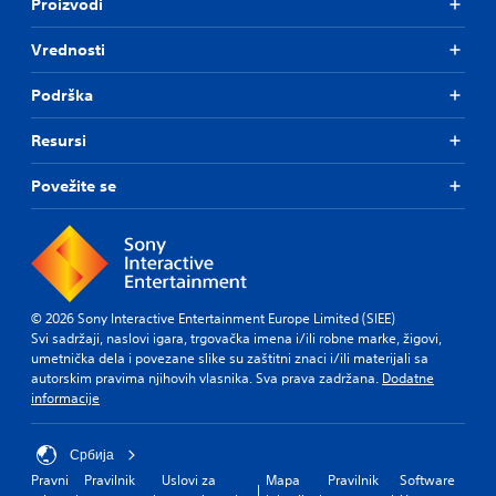
Proizvodi
Vrednosti
Podrška
Resursi
Povežite se
© 2026 Sony Interactive Entertainment Europe Limited (SIEE)
Svi sadržaji, naslovi igara, trgovačka imena i/ili robne marke, žigovi,
umetnička dela i povezane slike su zaštitni znaci i/ili materijali sa
autorskim pravima njihovih vlasnika. Sva prava zadržana.
Dodatne
informacije
Србија
Pravni
Pravilnik
Uslovi za
Mapa
Pravilnik
Software