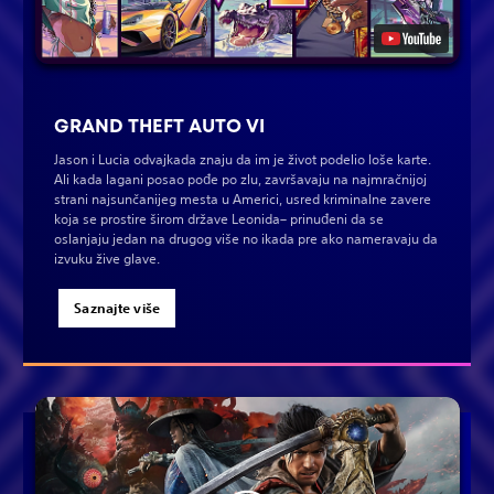
GRAND THEFT AUTO VI
Jason i Lucia odvajkada znaju da im je život podelio loše karte.
Ali kada lagani posao pođe po zlu, završavaju na najmračnijoj
strani najsunčanijeg mesta u Americi, usred kriminalne zavere
koja se prostire širom države Leonida– prinuđeni da se
oslanjaju jedan na drugog više no ikada pre ako nameravaju da
izvuku žive glave.
Saznajte više