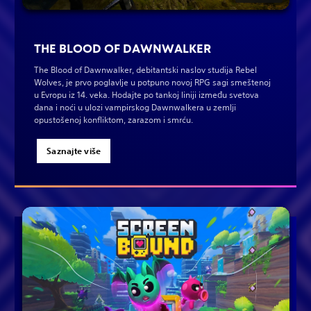
THE BLOOD OF DAWNWALKER
The Blood of Dawnwalker, debitantski naslov studija Rebel
Wolves, je prvo poglavlje u potpuno novoj RPG sagi smeštenoj
u Evropu iz 14. veka. Hodajte po tankoj liniji između svetova
dana i noći u ulozi vampirskog Dawnwalkera u zemlji
opustošenoj konfliktom, zarazom i smrću.
Saznajte više