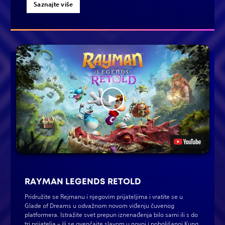
Saznajte više
RAYMAN LEGENDS RETOLD
Pridružite se Rejmanu i njegovim prijateljima i vratite se u
Glade of Dreams u odvažnom novom viđenju čuvenog
platformera. Istražite svet prepun iznenađenja bilo sami ili s do
tri prijatelja – ili se ovenčajte slavom u novoj i poboljšanoj Kung