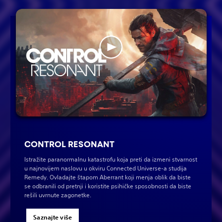
CONTROL RESONANT
Istražite paranormalnu katastrofu koja preti da izmeni stvarnost
u najnovijem naslovu u okviru Connected Universe-a studija
Remedy. Ovladajte štapom Aberrant koji menja oblik da biste
se odbranili od pretnji i koristite psihičke sposobnosti da biste
rešili uvrnute zagonetke.
Saznajte više