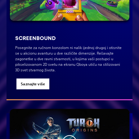
SCREENBOUND
Posegnite za ručnom konzolom ni nalik ijednoj drugoj i otisnite
se u akcionu avanturu u dve različite dimenzije. Rešavajte
zagonetke u dve ravni stvarnosti, u kojima vaši postupci u
pikselizovanom 2D svetu na ekranu Qboya utiču na stilizovani
3D svet stvarnog života.
Saznajte više