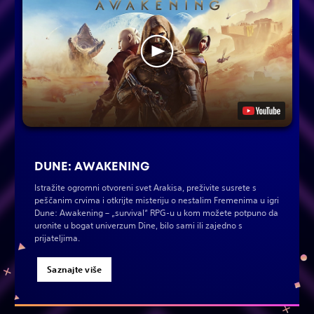
DUNE: AWAKENING
Istražite ogromni otvoreni svet Arakisa, preživite susrete s
peščanim crvima i otkrijte misteriju o nestalim Fremenima u igri
Dune: Awakening – „survival“ RPG-u u kom možete potpuno da
uronite u bogat univerzum Dine, bilo sami ili zajedno s
prijateljima.
Saznajte više