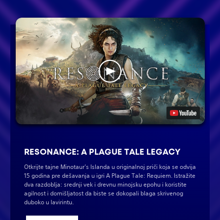
RESONANCE: A PLAGUE TALE LEGACY
Otkrijte tajne Minotaur’s Islanda u originalnoj priči koja se odvija
15 godina pre dešavanja u igri A Plague Tale: Requiem. Istražite
dva razdoblja: srednji vek i drevnu minojsku epohu i koristite
agilnost i domišljatost da biste se dokopali blaga skrivenog
duboko u lavirintu.