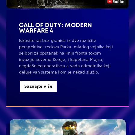
CALL OF DUTY: MODERN
WARFARE 4
Iskusite rat bez granica iz dve različite
perspektive: redova Parka, mladog vojnika koji
se bori za opstanak na liniji fronta tokom
invazije Severne Koreje, i kapetana Prajsa,
negdašnjeg operativca a sada odmetnika koji
deluje van sistema kom je nekad služio.
Saznajte više