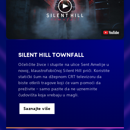
SILENT HILL TOWNFALL
Očeličite živce i stupite na ulice Sent Amelije u
novoj, klaustrofobičnoj Silent Hill priči. Koristite
statički šum na džepnom CRT televizoru da
biste otkrili tragove koji će vam pomoći da
preživite – samo pazite da ne uznemirite
čudovišta koja vrebaju u magli.
Saznajte više