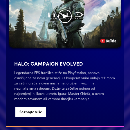
HALO: CAMPAIGN EVOLVED
Legendarna FPS franšiza stiže na PlayStation, ponovo
osmišljena za novu generaciju s kooperativnim onlajn režimom
za četiri igrača, novim misijama, oružjem, vozilima,
neprijateljima i drugim. Doživite začetke jednog od
najcenjenijih likova u svetu igara: Master Chiefa, u ovom
modernizovanom ali vernom rimejku kampanje.
Saznajte više