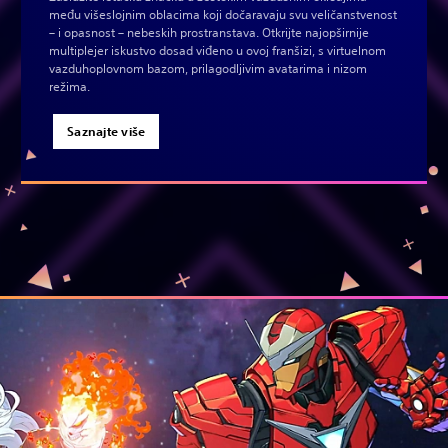
među višeslojnim oblacima koji dočaravaju svu veličanstvenost
– i opasnost – nebeskih prostranstava. Otkrijte najopširnije
multiplejer iskustvo dosad viđeno u ovoj franšizi, s virtuelnom
vazduhoplovnom bazom, prilagodljivim avatarima i nizom
režima.
Saznajte više