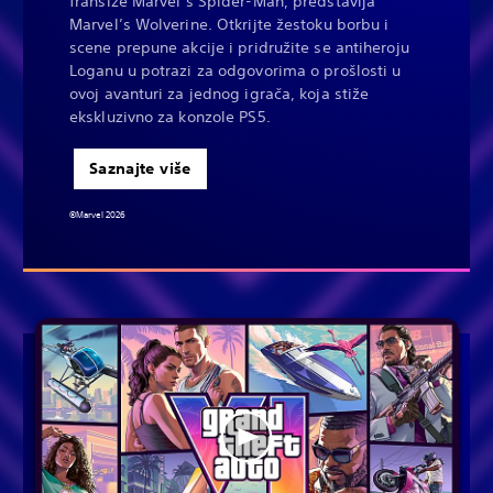
franšize Marvel’s Spider-Man, predstavlja
Marvel’s Wolverine. Otkrijte žestoku borbu i
scene prepune akcije i pridružite se antiheroju
Loganu u potrazi za odgovorima o prošlosti u
ovoj avanturi za jednog igrača, koja stiže
ekskluzivno za konzole PS5.
Saznajte više
©Marvel 2026