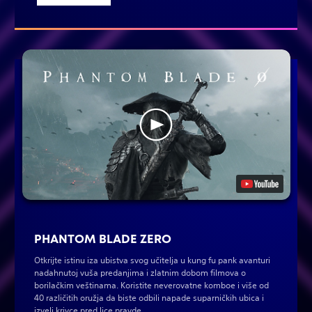
PHANTOM BLADE ZERO
Otkrijte istinu iza ubistva svog učitelja u kung fu pank avanturi
nadahnutoj vuša predanjima i zlatnim dobom filmova o
borilačkim veštinama. Koristite neverovatne komboe i više od
40 različitih oružja da biste odbili napade suparničkih ubica i
izveli krivce pred lice pravde.