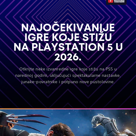
NAJOČEKIVANIJE
IGRE KOJE STIŽU
NA PLAYSTATION 5 U
2026.
Otkrijte neke izvanredne igre koje stižu na PS5 u
narednoj godini, uključujući spektakularne nastavke,
junake-povratnike i potpuno nove pustolovine.