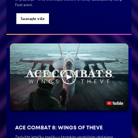
Foot areni.
Saznajte više
ACE COMBAT 8: WINGS OF THEVE
Zaslužite letačku značku u žestokim vazdušnim okršajima