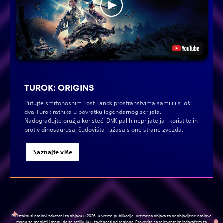
TUROK: ORIGINS
Putujte smrtonosnim Lost Lands prostranstvima sami ili s još
dva Turok ratnika u povratku legendarnog serijala.
Nadograđujte oružja koristeći DNK palih neprijatelja i koristite ih
protiv dinosaurusa, čudovišta i užasa s one strane zvezda.
Saznajte više
Svi istaknuti naslovi zakazani za objavu u 2026. u vreme publikacije. Vremena objava za neobjavljene naslove
mogu se menjati i mogu da se razlikuju u zavisnosti od regiona. Proverite sa relevantnim izdavačem za