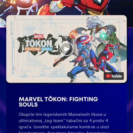
MARVEL TŌKON: FIGHTING
SOULS
Okupite tim legendarnih Marvelovih likova u
ultimativnoj „tag team“ tabačini za 4 protiv 4
igrača. Izvodite spektakularne komboe u ulozi
Spajdermena, Kapetana Amerike, Ajronmena i