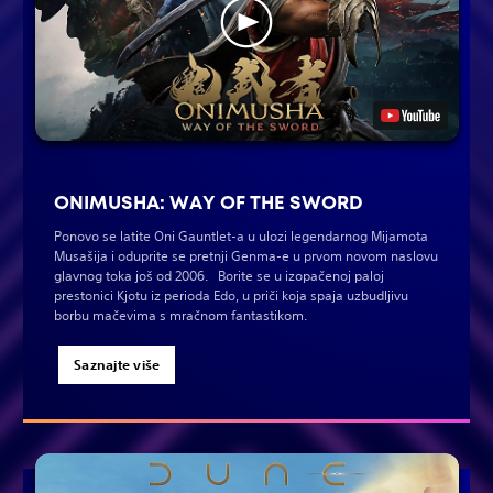
ONIMUSHA: WAY OF THE SWORD
Ponovo se latite Oni Gauntlet-a u ulozi legendarnog Mijamota
Musašija i oduprite se pretnji Genma-e u prvom novom naslovu
glavnog toka još od 2006. Borite se u izopačenoj paloj
prestonici Kjotu iz perioda Edo, u priči koja spaja uzbudljivu
borbu mačevima s mračnom fantastikom.
Saznajte više