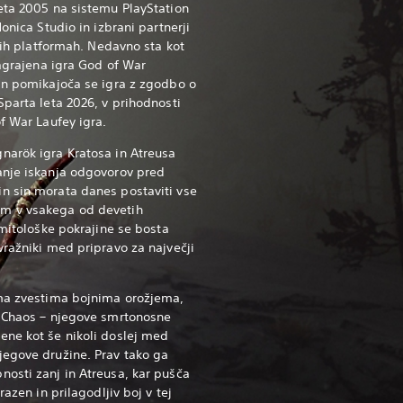
eta 2005 na sistemu PlayStation
Monica Studio in izbrani partnerji
čnih platformah. Nedavno sta kot
nagrajena igra God of War
an pomikajoča se igra z zgodbo o
Sparta leta 2026, v prihodnosti
f War Laufey igra.
narök igra Kratosa in Atreusa
anje iskanja odgovorov pred
n sin morata danes postaviti vse
m v vsakega od devetih
 mitološke pokrajine se bosta
vražniki med pripravo za največji
ima zvestima bojnima orožjema,
f Chaos – njegove smrtonosne
ene kot še nikoli doslej med
jegove družine. Prav tako ga
osti zanj in Atreusa, kar pušča
razen in prilagodljiv boj v tej