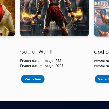
f
God of War II
God o
Prvotni datum izdaje: PS2
Prvotni d
Prvotni datum izdaje: 2007
Prvotni d
Več o tem
Več o