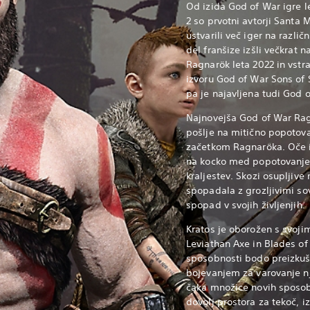
Od izida God of War igre l
2 so prvotni avtorji Santa 
ustvarili več iger na razli
del franšize izšli večkrat 
Ragnarök leta 2022 in vstr
izvoru God of War Sons of 
pa je najavljena tudi God o
Najnovejša God of War Rag
pošlje na mitično popotov
začetkom Ragnaröka. Oče i
na kocko med popotovanje
kraljestev.
Skozi osupljive
spopadala z grozljivimi so
spopad v svojih življenjih.
Kratos je oborožen s svoj
Leviathan Axe in Blades o
sposobnosti bodo preizkuš
bojevanjem za varovanje n
čaka množice novih sposobn
dovolj prostora za tekoč, iz