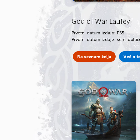
God of War Laufey
Prvotni datum izdaje: PS5
Prvotni datum izdaje: še ni določ
Na seznam želja
Več o t