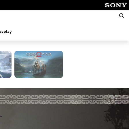
Išči
AR
osplay
osebnih