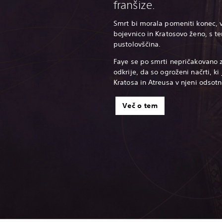
franšize.
Smrt bi morala pomeniti konec, v
bojevnico in Kratosovo ženo, s t
pustolovščina.
Faye se po smrti nepričakovano z
odkrije, da so ogroženi načrti, ki
Kratosa in Atreusa v njeni odsotn
Več o tem