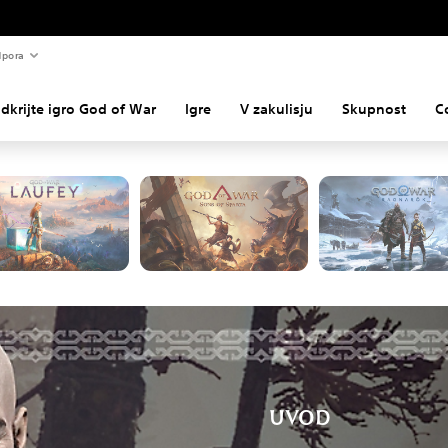
pora
DKRIJTE IGRO GOD OF W
dkrijte igro God of War
Igre
V zakulisju
Skupnost
C
ite Kratosovo in Atreusovo pustolovščino na PlayStation konzolah in 
računalnikih
UVOD