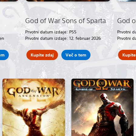
God of War Sons of Sparta
God o
Prvotni datum izdaje: PS5
Prvotni d
en
Prvotni datum izdaje: 12. februar 2026
Prvotni d
em
Kupite zdaj
Več o tem
Kupite