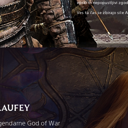
epski in nepopustljivi zg
Ves ta čas se zbirajo sile A
LAUFEY
egendarne God of War