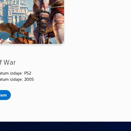
f War
atum izdaje: PS2
atum izdaje: 2005
 tem