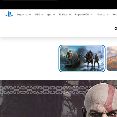
Trgovina
PS5
Igre
PS Plus
Pripomočki
Novice
Pod
O
O
Razišč