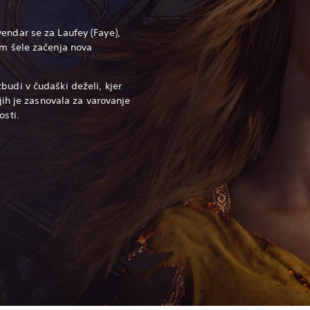
endar se za Laufey (Faye),
em šele začenja nova
budi v čudaški deželi, kjer
 jih je zasnovala za varovanje
osti.