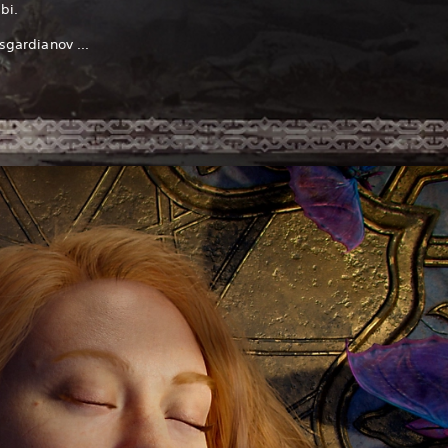
odbi.
sgardianov ...