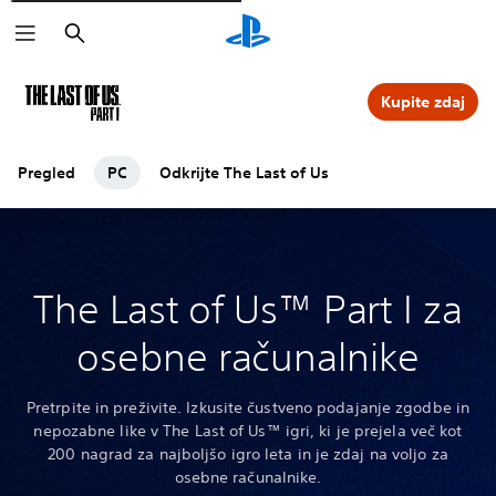
Išči
Kupite zdaj
Pregled
PC
Odkrijte The Last of Us
The Last of Us™ Part I za
osebne računalnike
Pretrpite in preživite. Izkusite čustveno podajanje zgodbe in
nepozabne like v The Last of Us™ igri, ki je prejela več kot
200 nagrad za najboljšo igro leta in je zdaj na voljo za
osebne računalnike.