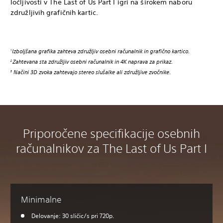
ločljivosti v The Last of Us Part I igri na širokem naboru
združljivih grafičnih kartic.
Izboljšana grafika zahteva združljiv osebni računalnik in grafično kartico.
1
Zahtevana sta združljiv osebni računalnik in 4K naprava za prikaz.
2
Načini 3D zvoka zahtevajo stereo slušalke ali združljive zvočnike.
3
Priporočene specifikacije osebnih
računalnikov za The Last of Us Part I
Minimalne
Delovanje: 30 sličic/s pri 720p.