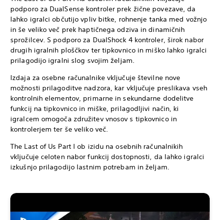
podporo za DualSense kontroler prek žične povezave, da
lahko igralci občutijo vpliv bitke, rohnenje tanka med vožnjo
in še veliko več prek haptičnega odziva in dinamičnih
sprožilcev. S podporo za DualShock 4 kontroler, širok nabor
drugih igralnih ploščkov ter tipkovnico in miško lahko igralci
prilagodijo igralni slog svojim željam.
Izdaja za osebne računalnike vključuje številne nove
možnosti prilagoditve nadzora, kar vključuje preslikava vseh
kontrolnih elementov, primarne in sekundarne dodelitve
funkcij na tipkovnico in miške, prilagodljivi način, ki
igralcem omogoča združitev vnosov s tipkovnico in
kontrolerjem ter še veliko več.
The Last of Us Part I ob izidu na osebnih računalnikih
vključuje celoten nabor funkcij dostopnosti, da lahko igralci
izkušnjo prilagodijo lastnim potrebam in željam.