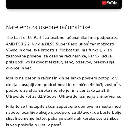
Narejeno za osebne računalnike
The Last of Us Part I za osebne računalnike ima podporo za
1
AMD FSR 2.2, Nvidia DLSS Super Resolution
ter možnosti
VSync in omejitve hitrosti sličic kot tudi niz funkcij, ki so
zasnovane posebej za osebne računalnike, kar vključuje
prilagodljivo kakovost tekstur, senc, odsevov, prekrivanje
okolice in več.
Igralci na osebnih računalnikih se lahko povsem potopijo v
2
okolja z osupljivimi podrobnosti in resnično 4K ločljivostjo
s
podporo za ultra široke monitorje, in sicer tako za 21:9
Ultrawide kot za 32:9 Super Ultrawide razmerja širine/višine.
Prikrito se tihotapite skozi zapuščene domove in mesta med
napeto, očarljivo akcijo s podporo za 3D zvok, da boste bolje
slišali šumenje listov, pokanje stekla ali korake sovražnikov,
3
ki vas poskušajo ujeti v past
.