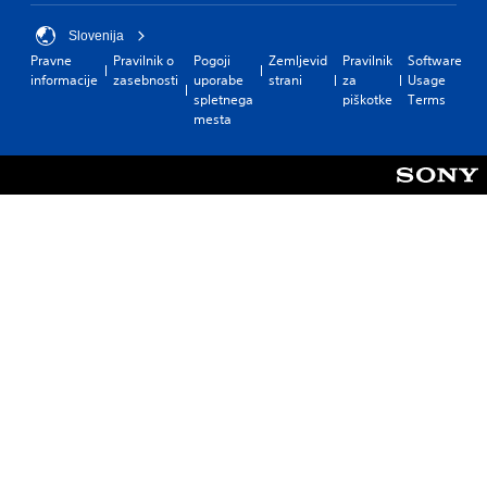
Slovenija
Pravne
Pravilnik o
Pogoji
Zemljevid
Pravilnik
Software
informacije
zasebnosti
uporabe
strani
za
Usage
spletnega
piškotke
Terms
mesta