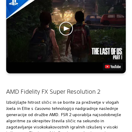
AMD Fidelity FX Super Resolution 2
Izboljšajte hitrost sličic in se borite za preživetje v vlogah
Joela in Ellie s časovno tehnologijo nadgradnje naslednje
generacije od družbe AMD. FSR 2 uporablja najsodobnejše
algoritme za okrepitev števila sličic na sekundo in
zagotavljanje visokokakovostnih igralnih izkušenj v visoki