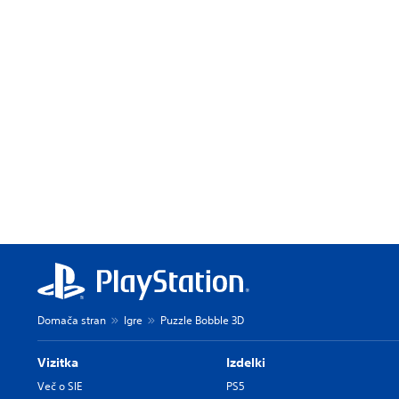
Domača stran
Igre
Puzzle Bobble 3D
Vizitka
Izdelki
Več o SIE
PS5