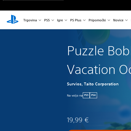
Trgovina
PS5
Igre
PS Plus
Pripomočki
Novice
Puzzle Bob
Vacation O
Survios, Taito Corporation
Na voljo na
PS5
PS4
19,99 €