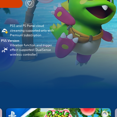
PS5 and PS Portal cloud
streaming supported only with
Premium subscription
PS5 Version
Vibration function and trigger
effect supported (DualSense
wireless controller)