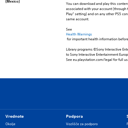
(Mexico)
You can download and play this content
associated with your account (through t
Play” setting) and on any other PS5 con
same account.
See 
Health Warnings
 for important health information before
Library programs ©Sony Interactive Ente
to Sony Interactive Entertainment Euro
See eu.playstation.com/legal for full us
Vrednote
Podpora
Okolje
Vozlišče za podporo