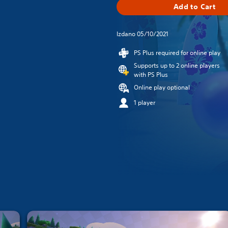
Add to Cart
Izdano 05/10/2021
PS Plus required for online play
Supports up to 2 online players
with PS Plus
Online play optional
1 player