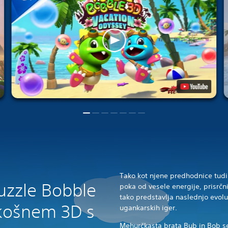
Tako kot njene predhodnice tudi
Puzzle Bobble
poka od vesele energije, prisrčni
tako predstavlja naslednjo evolu
zkošnem 3D s
ugankarskih iger.
Mehurčkasta brata Bub in Bob se