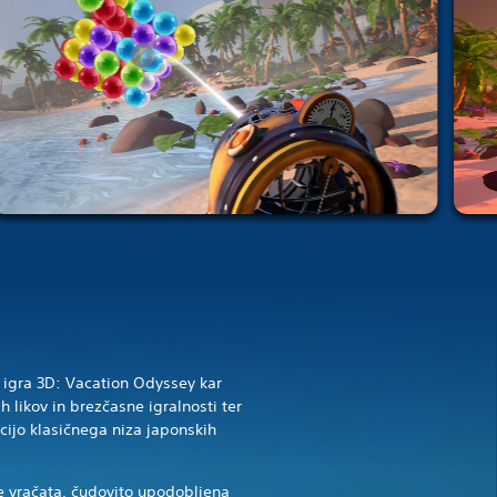
 igra 3D: Vacation Odyssey kar
h likov in brezčasne igralnosti ter
cijo klasičnega niza japonskih
 vračata, čudovito upodobljena