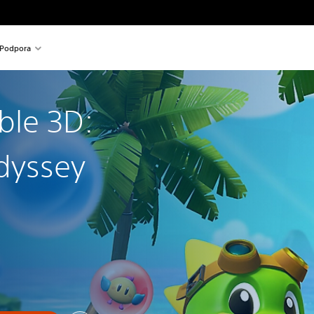
Podpora
ble 3D:
dyssey