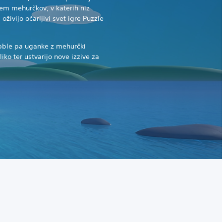
em mehurčkov, v katerih niz
 oživijo očarljivi svet igre Puzzle
obble pa uganke z mehurčki
ko ter ustvarijo nove izzive za