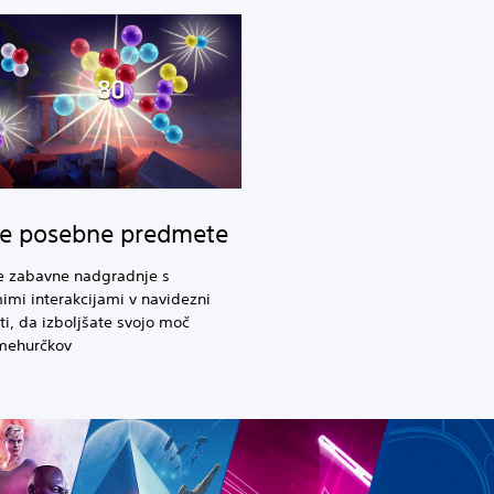
te posebne predmete
te zabavne nadgradnje s
mi interakcijami v navidezni
ti, da izboljšate svojo moč
mehurčkov