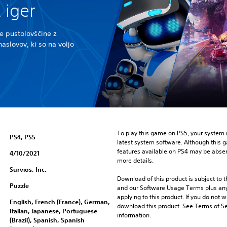
 iger
je pustolovščine z
slovov, ki so na voljo
To play this game on PS5, your system 
PS4, PS5
latest system software. Although this 
features available on PS4 may be absen
4/10/2021
more details.
Survios, Inc.
Download of this product is subject to t
Puzzle
and our Software Usage Terms plus any s
applying to this product. If you do not w
English, French (France), German,
download this product. See Terms of Se
Italian, Japanese, Portuguese
information.
(Brazil), Spanish, Spanish