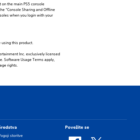
 on the main PS5 console 
he “Console Sharing and Offline 
soles when you login with your 
 using this product.
rtainment Inc. exclusively licensed 
pe. Software Usage Terms apply, 
age rights.
Sredstva
Povežite se
Pogoji storitve