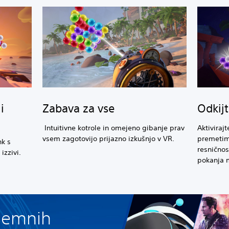
i
Zabava za vse
Odkij
Intuitivne kotrole in omejeno gibanje prav
Aktiviraj
vsem zagotovijo prijazno izkušnjo v VR.
premetimi
k s
resničnos
izzivi.
pokanja 
zjemnih