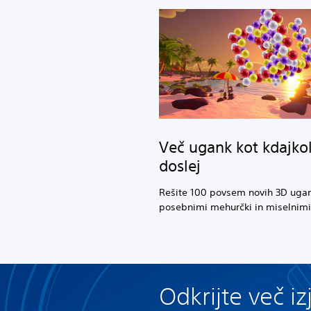
Več ugank kot kdajkol
doslej
Rešite 100 povsem novih 3D ugan
posebnimi mehurčki in miselnimi 
Odkrijte več i