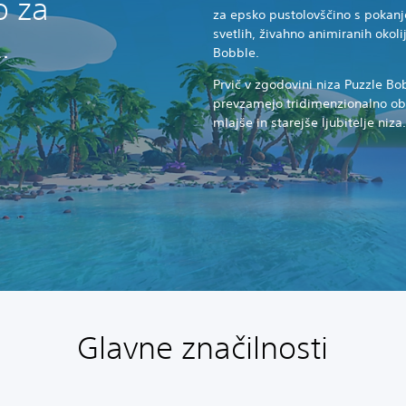
o za
za epsko pustolovščino s pokanj
svetlih, živahno animiranih okolij
.
Bobble.
Prvič v zgodovini niza Puzzle B
prevzamejo tridimenzionalno obli
mlajše in starejše ljubitelje niza.
Glavne značilnosti