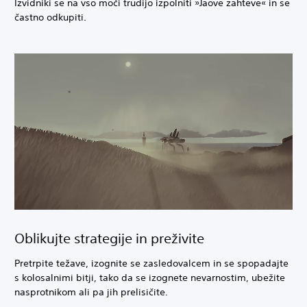
Izvidniki se na vso moči trudijo izpolniti »Jaove zahteve« in se
častno odkupiti.
Oblikujte strategije in preživite
Pretrpite težave, izognite se zasledovalcem in se spopadajte
s kolosalnimi bitji, tako da se izognete nevarnostim, ubežite
nasprotnikom ali pa jih prelisičite.