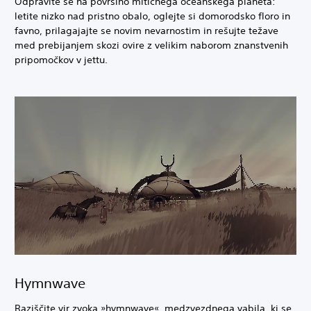
Odpravite se na površino mitičnega oceanskega planeta:
letite nizko nad pristno obalo, oglejte si domorodsko floro in
favno, prilagajajte se novim nevarnostim in rešujte težave
med prebijanjem skozi ovire z velikim naborom znanstvenih
pripomočkov v jettu.
Hymnwave
Raziščite vir zvoka »hymnwave«, medzvezdnega vabila, ki se