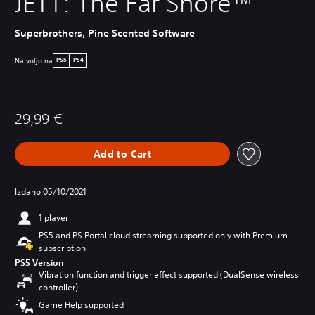
JETT: The Far Shore™
Superbrothers, Pine Scented Software
Na voljo na
PS5
PS4
29,99 €
Add to Cart
Izdano 05/10/2021
1 player
PS5 and PS Portal cloud streaming supported only with Premium
subscription
PS5 Version
Vibration function and trigger effect supported (DualSense wireless
controller)
Game Help supported