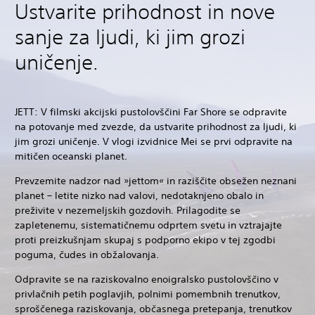
Ustvarite prihodnost in nove
sanje za ljudi, ki jim grozi
uničenje.
JETT: V filmski akcijski pustolovščini Far Shore se odpravite
na potovanje med zvezde, da ustvarite prihodnost za ljudi, ki
jim grozi uničenje. V vlogi izvidnice Mei se prvi odpravite na
mitičen oceanski planet.
Prevzemite nadzor nad »jettom« in raziščite obsežen neznani
planet – letite nizko nad valovi, nedotaknjeno obalo in
preživite v nezemeljskih gozdovih. Prilagodite se
zapletenemu, sistematičnemu odprtem svetu in vztrajajte
proti preizkušnjam skupaj s podporno ekipo v tej zgodbi
poguma, čudes in obžalovanja.
Odpravite se na raziskovalno enoigralsko pustolovščino v
privlačnih petih poglavjih, polnimi pomembnih trenutkov,
sproščenega raziskovanja, občasnega pretepanja, trenutkov