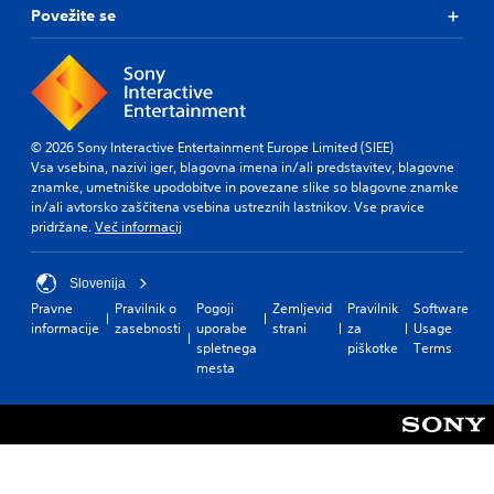
Povežite se
© 2026 Sony Interactive Entertainment Europe Limited (SIEE)
Vsa vsebina, nazivi iger, blagovna imena in/ali predstavitev, blagovne
znamke, umetniške upodobitve in povezane slike so blagovne znamke
in/ali avtorsko zaščitena vsebina ustreznih lastnikov. Vse pravice
pridržane.
Več informacij
Slovenija
Pravne
Pravilnik o
Pogoji
Zemljevid
Pravilnik
Software
informacije
zasebnosti
uporabe
strani
za
Usage
spletnega
piškotke
Terms
mesta