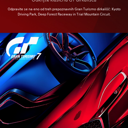
Odpravite se na eno od treh prepoznavnih Gran Turismo dirkališč: Kyoto
Driving Park, Deep Forest Raceway in Trial Mountain Circuit.