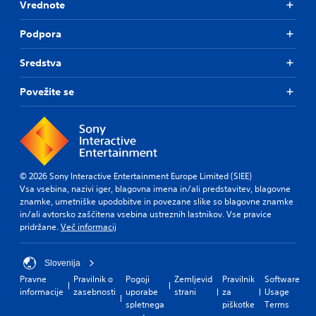
n
t
Vrednote
d
n
C
y
e
Podpora
o
o
e
n
u
d
Sredstva
.
t
i
n
r
Povežite se
g
o
t
l
o
R
u
e
s
m
e
i
m
© 2026 Sony Interactive Entertainment Europe Limited (SIEE)
n
o
Vsa vsebina, nazivi iger, blagovna imena in/ali predstavitev, blagovne
d
t
znamke, umetniške upodobitve in povezane slike so blagovne znamke
i
e
in/ali avtorsko zaščitena vsebina ustreznih lastnikov. Vse pravice
o
r
pridržane.
Več informacij
n
s
c
Y
o
Slovenija
o
n
u
Pravne
Pravilnik o
Pogoji
Zemljevid
Pravilnik
Software
t
c
informacije
zasebnosti
uporabe
strani
za
Usage
r
a
spletnega
piškotke
Terms
o