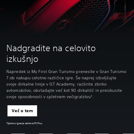
Nadgradite na celovito
izkušnjo
Napredek iz My First Gran Turismo prenesite v Gran Turismo
7 ob nakupu celotne različice igre. Še naprej izboljšujte
svoje dirkalne linije v GT Academy, razširite zbirko
avtomobilov, obvladajte več kot 90 dirkališč in preizkusite
svoje sposobnosti v spletnem večigralstvu*.
Več o tem
*Spletno igranje zahteva PS Plus.