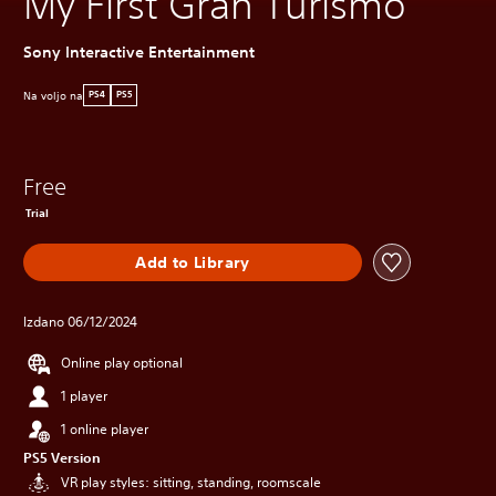
My First Gran Turismo
Sony Interactive Entertainment
Na voljo na
PS4
PS5
Free
Trial
Add to Library
Izdano 06/12/2024
Online play optional
1 player
1 online player
PS5 Version
VR play styles: sitting, standing, roomscale