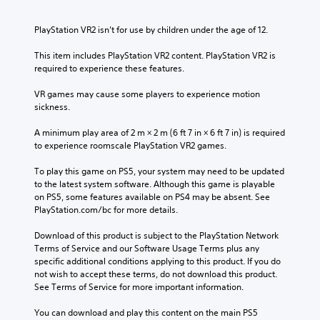
o
e
e
l
v
s
t
e
o
b
PlayStation VR2 isn’t for use by children under the age of 12.
h
v
l
e
e
e
u
c
This item includes PlayStation VR2 content. PlayStation VR2 is 
g
l
m
a
required to experience these features.
a
o
e
u
m
f
s
s
VR games may cause some players to experience motion 
e
c
.
e
sickness.
c
h
t
o
a
h
A minimum play area of 2 m × 2 m (6 ft 7 in × 6 ft 7 in) is required 
3
n
l
e
to experience roomscale PlayStation VR2 games.
t
D
l
g
r
e
A
a
To play this game on PS5, your system may need to be updated 
o
n
u
m
to the latest system software. Although this game is playable 
l
g
d
e
on PS5, some features available on PS4 may be absent. See 
s
e
d
i
PlayStation.com/bc for more details.
.
o
o
o
r
e
Download of this product is subject to the PlayStation Network 
Y
a
s
Terms of Service and our Software Usage Terms plus any 
P
o
c
n
specific additional conditions applying to this product. If you do 
l
u
t
o
not wish to accept these terms, do not download this product. 
a
c
i
t
See Terms of Service for more important information.
y
a
v
i
n
a
a
n
You can download and play this content on the main PS5 
s