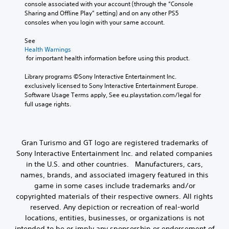
t
b
c
console associated with your account (through the “Console 
e
e
l
l
Sharing and Offline Play” setting) and on any other PS5 
t
a
e
u
consoles when you login with your same account.
t
r
d
w
h
a
e
See 
i
e
n
s
Health Warnings
t
a
g
 for important health information before using this product.
p
h
u
e
o
o
d
o
Library programs ©Sony Interactive Entertainment Inc. 
k
i
u
f
exclusively licensed to Sony Interactive Entertainment Europe. 
e
o
a
t
Software Usage Terms apply, See eu.playstation.com/legal for 
n
o
s
M
full usage rights.
d
u
s
o
i
t
i
a
t
p
s
l
i
u
t
o
Gran Turismo and GT logo are registered trademarks of
o
t
s
g
Sony Interactive Entertainment Inc. and related companies
n
s
i
u
in the U.S. and other countries. Manufacturers, cars,
C
o
n
e
t
o
names, brands, and associated imagery featured in this
d
.
h
i
n
game in some cases include trademarks and/or
a
v
t
copyrighted materials of their respective owners. All rights
t
i
r
reserved. Any depiction or recreation of real-world
s
d
o
locations, entities, businesses, or organizations is not
o
u
l
intended to be or imply any sponsorship or endorsement of