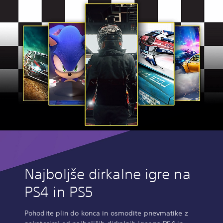
Najboljše dirkalne igre na
PS4 in PS5
Pohodite plin do konca in osmodite pnevmatike z