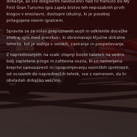
dirkanje, ali ste dolgoletni navdušenci nad to franšizo bo My
First Gran Turismo igra zajela bistvo teh nepozabnih prvih
krogov v enostavni, dostopni izkušnji, ki je posebej
prilagojena novim igralcem.
Spravite se za volan prepoznanih vozil in odklenite dosežke
znotraj igre med preizkusi, ki obravnavajo ključne dirkalne
tehnike, kot je vožnja v ovinkih, zaviranje in pospeševanje.
Z napredovanjem na vsaki stopnji boste naleteli na vedno
bolj zapletene proge in zahtevna vozila, ki so namenjena
krepitvi samozavesti in izpopolnjevanju vozniških spretnosti,
od osnovnih do naprednejših tehnik, vse z namenom, da bi
obvladali dirkaško veščino.